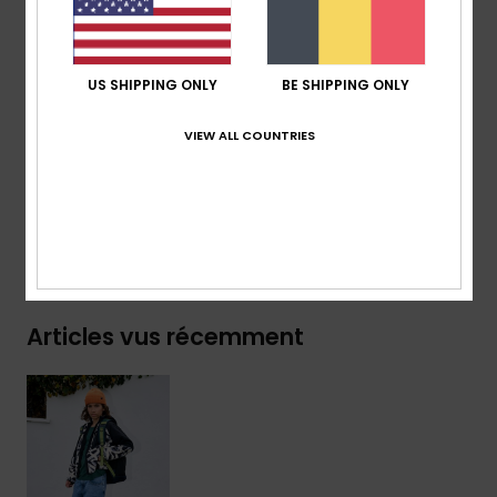
Coupe :
coupe oversize
Capuche :
fixe
Poches :
poche poitrine, 2 poches mains
US SHIPPING ONLY
BE SHIPPING ONLY
Ourlet et poignets élastiqués
VIEW ALL COUNTRIES
Composition
[Matière principale] 100% polyester recyclé
Livraison & Retours
Articles vus récemment