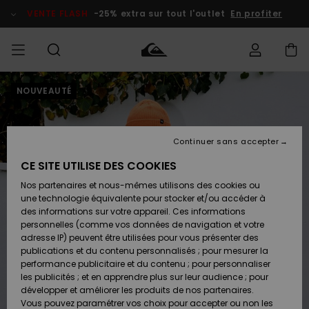
Passer
à
VENTE FLASH
-25% extra sur tout l'outlet
En profiter
l'information
sur
le
produit
NOUVEAUTÉ
français
Accéder à
HOMME
Vêtements
Vêtements
Shop
Surf Shop
Snow
Outlet
ma
Homme
Shop
Homme
commande
Homme
Nederlands
GARÇON
Continuer sans accepter
Accessoires
Accessoires
Nouveautés
Livraison
Surf Shop
Outlet
CE SITE UTILISE DES COOKIES
FEMME
Enfant
Snow
Enfant
Shop
Nos partenaires et nous-mêmes utilisons des cookies ou
Retours
Chaussures
Chaussures
A
Enfant
une technologie équivalente pour stocker et/ou accéder à
& Tongs
& Tongs
Découvrir
SURF
des informations sur votre appareil. Ces informations
Highlights
Outlet
personnelles (comme vos données de navigation et votre
Paiement
Femme
adresse IP) peuvent être utilisées pour vous présenter des
SNOW
Snow
publications et du contenu personnalisés ; pour mesurer la
Surf
Surf
Snow
Shop
Carte
performance publicitaire et du contenu ; pour personnaliser
Communauté
Femme
Cadeau
les publicités ; et en apprendre plus sur leur audience ; pour
VENTE
développer et améliorer les produits de nos partenaires.
FLASH
Snow
Snow
Vous pouvez paramétrer vos choix pour accepter ou non les