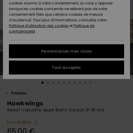
Quiksilver
A
cookies soumis à votre consentement, ou vous y opposer
Freedom
Découvrir
lorsque les cookies concernés ne relèvent pas de votre
Préférences
consentement (tels que certains cookies de mesure
Nouveautés
Nouveautés
Langue Et
d’audience). Pour plus d'informations, consultez notre :
Protection
Région
Politique d'utilisation des cookies
et
Politique de
des données
Communauté
confidentialité
A
A
AIDE &
Guide des
Découvrir
Découvrir
CONTACT
tailles
Personnaliser mes choix
COLLECTION
Démarrez
ECO-
Tout accepter
une
RESPONSABLE
conversation
pour obtenir
MAGASINS
la réponse la
plus rapide
Polaires
à votre
Hawkwings
CARTE
question.
CADEAU
Sweat capuche zippé Blanc Garçon 8-16 ans
Démarrer
une
conversation
ECO-BONUS
LISTE DE
65,00 €
SOUHAITS
Trouvez des