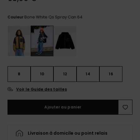
réponses
aux
questions
Bone White Qs Spray Can 64
Couleur
les plus
fréquentes et
notre
formulaire
de contact.
Consulter
la FAQ
8
10
12
14
16
Voir le Guide des tailles
Ajouter au panier
Livraison à domicile ou point relais