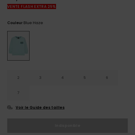
réponses
VENTE FLASH EXTRA 25%
aux
questions
les plus
Blue Haze
Couleur
fréquentes et
notre
formulaire
de contact.
Consulter
la FAQ
2
3
4
5
6
7
Voir le Guide des tailles
Indisponible