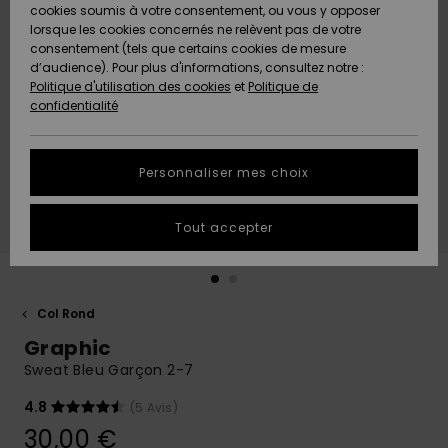
Quiksilver
A
cookies soumis à votre consentement, ou vous y opposer
Freedom
Découvrir
lorsque les cookies concernés ne relèvent pas de votre
Préférences
consentement (tels que certains cookies de mesure
Nouveautés
Nouveautés
Langue Et
d’audience). Pour plus d'informations, consultez notre :
Protection
Région
Politique d'utilisation des cookies
et
Politique de
des données
Communauté
confidentialité
A
A
AIDE &
Guide des
Découvrir
Découvrir
CONTACT
tailles
Personnaliser mes choix
COLLECTION
Démarrez
ECO-
Tout accepter
une
RESPONSABLE
conversation
pour obtenir
MAGASINS
la réponse la
plus rapide
Col Rond
à votre
Graphic
CARTE
question.
CADEAU
Sweat Bleu Garçon 2-7
Démarrer
une
conversation
4.8
(5 Avis)
LISTE DE
30,00 €
SOUHAITS
Trouvez des