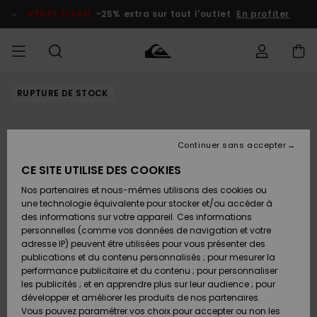
Passer
à
VENTE FLASH
-25% extra sur tout l'outlet
En profiter
l'information
sur
le
produit
RUPTURE DE STOCK
français
Accéder à
HOMME
Vêtements
Vêtements
Shop
Surf Shop
Snow
Outlet
ma
Homme
Shop
Homme
commande
Homme
Nederlands
GARÇON
Continuer sans accepter
Accessoires
Accessoires
Nouveautés
Livraison
Surf Shop
Outlet
CE SITE UTILISE DES COOKIES
FEMME
Enfant
Snow
Enfant
Shop
Nos partenaires et nous-mêmes utilisons des cookies ou
Retours
Chaussures
Chaussures
A
Enfant
une technologie équivalente pour stocker et/ou accéder à
& Tongs
& Tongs
Découvrir
SURF
des informations sur votre appareil. Ces informations
Highlights
Outlet
personnelles (comme vos données de navigation et votre
Paiement
Femme
adresse IP) peuvent être utilisées pour vous présenter des
SNOW
Snow
publications et du contenu personnalisés ; pour mesurer la
Surf
Surf
Snow
Shop
Carte
performance publicitaire et du contenu ; pour personnaliser
Communauté
Femme
Cadeau
les publicités ; et en apprendre plus sur leur audience ; pour
VENTE
développer et améliorer les produits de nos partenaires.
FLASH
Snow
Snow
Vous pouvez paramétrer vos choix pour accepter ou non les