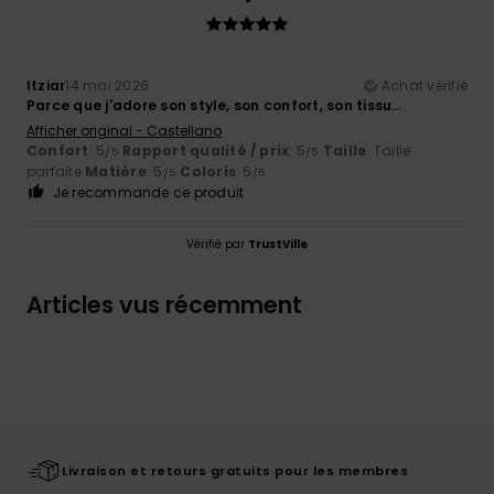
Itziar
14 mai 2026
Achat vérifié
Parce que j'adore son style, son confort, son tissu…
Afficher original - Castellano
Confort
: 5
Rapport qualité / prix
: 5
Taille
: Taille
/5
/5
parfaite
Matière
: 5
Coloris
: 5
/5
/5
Je recommande ce produit
Vérifié par
TrustVille
Articles vus récemment
Livraison et retours gratuits pour les membres