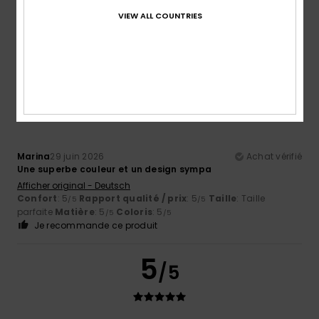
Florent
13 juillet 2026
Achat vérifié
VIEW ALL COUNTRIES
Couleur et prix soldé
Confort
: 4
Rapport qualité / prix
: 4
Taille
: Taille
/5
/5
parfaite
Matière
: 3
Coloris
: 5
/5
/5
5
/5
Marina
29 juin 2026
Achat vérifié
Une superbe couleur et un design sympa
Afficher original - Deutsch
Confort
: 5
Rapport qualité / prix
: 5
Taille
: Taille
/5
/5
parfaite
Matière
: 5
Coloris
: 5
/5
/5
Je recommande ce produit
5
/5