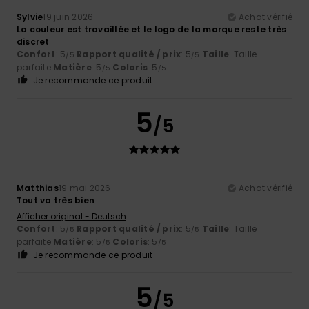
Sylvie
19 juin 2026
Achat vérifié
La couleur est travaillée et le logo de la marque reste très
discret
Confort
: 5
Rapport qualité / prix
: 5
Taille
: Taille
/5
/5
parfaite
Matière
: 5
Coloris
: 5
/5
/5
Je recommande ce produit
5
/5
Matthias
19 mai 2026
Achat vérifié
Tout va très bien
Afficher original - Deutsch
Confort
: 5
Rapport qualité / prix
: 5
Taille
: Taille
/5
/5
parfaite
Matière
: 5
Coloris
: 5
/5
/5
Je recommande ce produit
5
/5