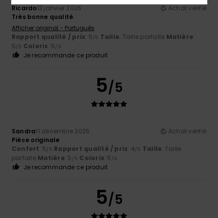
Ricardo
13 janvier 2026
Achat vérifié
Très bonne qualité.
Afficher original - Português
Rapport qualité / prix
: 5
Taille
: Taille parfaite
Matière
:
/5
5
Coloris
: 5
/5
/5
Je recommande ce produit
5
/5
Sandra
11 décembre 2025
Achat vérifié
Pièce originale
Confort
: 5
Rapport qualité / prix
: 4
Taille
: Taille
/5
/5
parfaite
Matière
: 5
Coloris
: 5
/5
/5
Je recommande ce produit
5
/5