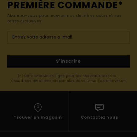
PREMIÈRE COMMANDE*
Abonnez-vous pour recevoir nos dernières actus et nos
offres exclusives.
S'inscrire
(*) Offre valable en ligne pour les nouveaux inscrits -
Conditions détaillées disponibles dans l'email de bienvenue
Trouver un magasin
Contactez nous