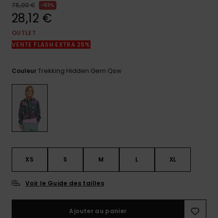
réponses
75,00 €
63%
aux
28,12 €
questions
les plus
OUTLET
fréquentes et
VENTE FLASH EXTRA 25%
notre
formulaire
de contact.
Trekking Hidden Gem Qsw
Couleur
Consulter
la FAQ
XS
S
M
L
XL
Voir le Guide des tailles
Ajouter au panier