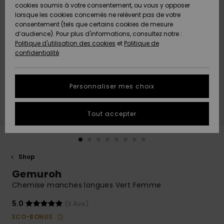
Quiksilver
A
cookies soumis à votre consentement, ou vous y opposer
Freedom
Découvrir
lorsque les cookies concernés ne relèvent pas de votre
Préférences
consentement (tels que certains cookies de mesure
Nouveautés
Nouveautés
Langue Et
d’audience). Pour plus d'informations, consultez notre :
Protection
Région
Politique d'utilisation des cookies
et
Politique de
des données
Communauté
confidentialité
A
A
AIDE &
Guide des
Découvrir
Découvrir
CONTACT
tailles
Personnaliser mes choix
COLLECTION
Démarrez
ECO-
Tout accepter
une
RESPONSABLE
conversation
pour obtenir
MAGASINS
la réponse la
plus rapide
Shop
à votre
Gemuroh
CARTE
question.
CADEAU
Chemise manches longues Vert Femme
Démarrer
une
conversation
5.0
(3 Avis)
LISTE DE
ECO-BONUS
SOUHAITS
Trouvez des