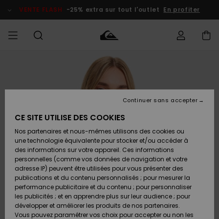
Passer
à
VENTE FLASH
-25% extra sur tout l'outlet
En profiter
l'information
sur
le
produit
français
Accéder à
HOMME
Vêtements
Vêtements
Shop
Surf Shop
Snow
Outlet
ma
Homme
Shop
Homme
commande
Homme
Nederlands
GARÇON
Continuer sans accepter
Accessoires
Accessoires
Nouveautés
Livraison
Surf Shop
Outlet
CE SITE UTILISE DES COOKIES
FEMME
Enfant
Snow
Enfant
Shop
Nos partenaires et nous-mêmes utilisons des cookies ou
Retours
Chaussures
Chaussures
A
Enfant
une technologie équivalente pour stocker et/ou accéder à
& Tongs
& Tongs
Découvrir
SURF
des informations sur votre appareil. Ces informations
Highlights
Outlet
personnelles (comme vos données de navigation et votre
Paiement
Femme
adresse IP) peuvent être utilisées pour vous présenter des
SNOW
Snow
publications et du contenu personnalisés ; pour mesurer la
Surf
Surf
Snow
Shop
Carte
performance publicitaire et du contenu ; pour personnaliser
Communauté
Femme
Cadeau
les publicités ; et en apprendre plus sur leur audience ; pour
VENTE
développer et améliorer les produits de nos partenaires.
FLASH
Snow
Snow
Vous pouvez paramétrer vos choix pour accepter ou non les