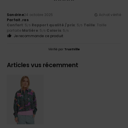
Sandrine
24 octobre 2025
Achat vérifié
Parfait..ras
Confort
: 5
Rapport qualité / prix
: 5
Taille
: Taille
/5
/5
parfaite
Matière
: 5
Coloris
: 5
/5
/5
Je recommande ce produit
Vérifié par
TrustVille
Articles vus récemment