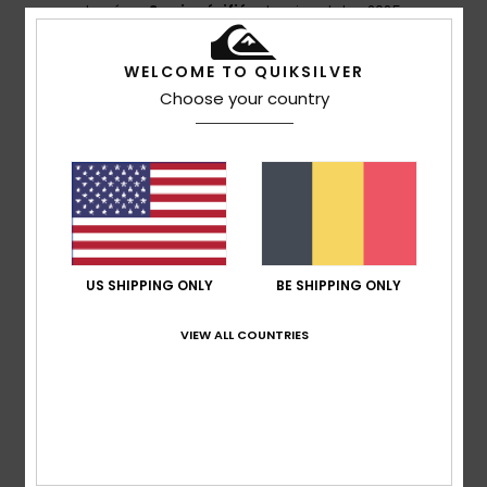
basé sur
3 avis vérifiés
depuis octobre 2025
100% de nos clients recommandent ce produit
WELCOME TO QUIKSILVER
Confort
Rapport qualité / prix
Choose your country
5.0
4.7
Taille
Matière
5.0
Trop petit
Trop grand
Coloris
5.0
US SHIPPING ONLY
BE SHIPPING ONLY
VIEW ALL COUNTRIES
5
/5