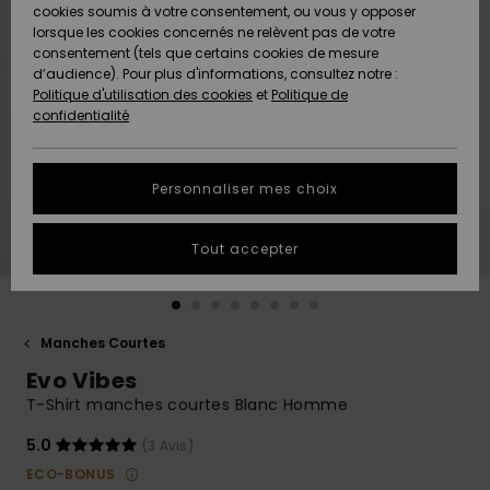
Quiksilver
A
cookies soumis à votre consentement, ou vous y opposer
Freedom
Découvrir
lorsque les cookies concernés ne relèvent pas de votre
Préférences
consentement (tels que certains cookies de mesure
Nouveautés
Nouveautés
Langue Et
d’audience). Pour plus d'informations, consultez notre :
Protection
Région
Politique d'utilisation des cookies
et
Politique de
des données
Communauté
confidentialité
A
A
AIDE &
Guide des
Découvrir
Découvrir
CONTACT
tailles
Personnaliser mes choix
COLLECTION
Démarrez
ECO-
Tout accepter
une
RESPONSABLE
conversation
pour obtenir
MAGASINS
la réponse la
plus rapide
Manches Courtes
à votre
Evo Vibes
CARTE
question.
CADEAU
T-Shirt manches courtes Blanc Homme
Démarrer
une
conversation
5.0
(3 Avis)
LISTE DE
ECO-BONUS
SOUHAITS
Trouvez des