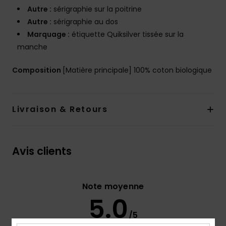
Autre :
sérigraphie sur la poitrine
Autre :
sérigraphie au dos
Marquage :
étiquette Quiksilver tissée sur la
manche
Composition
[Matière principale] 100% coton biologique
Livraison & Retours
Avis clients
Note moyenne
5.0
/5