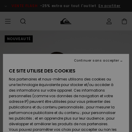
Passer
à
VENTE FLASH
-25% extra sur tout l'outlet
En profiter
l'information
sur
le
produit
NOUVEAUTÉ
français
Accéder à
HOMME
Vêtements
Vêtements
Shop
Surf Shop
Snow
Outlet
ma
Homme
Shop
Homme
commande
Homme
Nederlands
GARÇON
Continuer sans accepter
Accessoires
Accessoires
Nouveautés
Livraison
Surf Shop
Outlet
CE SITE UTILISE DES COOKIES
FEMME
Enfant
Snow
Enfant
Shop
Nos partenaires et nous-mêmes utilisons des cookies ou
Retours
Chaussures
Chaussures
A
Enfant
une technologie équivalente pour stocker et/ou accéder à
& Tongs
& Tongs
Découvrir
SURF
des informations sur votre appareil. Ces informations
Highlights
Outlet
personnelles (comme vos données de navigation et votre
Paiement
Femme
adresse IP) peuvent être utilisées pour vous présenter des
SNOW
Snow
publications et du contenu personnalisés ; pour mesurer la
Surf
Surf
Snow
Shop
Carte
performance publicitaire et du contenu ; pour personnaliser
Communauté
Femme
Cadeau
les publicités ; et en apprendre plus sur leur audience ; pour
VENTE
développer et améliorer les produits de nos partenaires.
FLASH
Snow
Snow
Vous pouvez paramétrer vos choix pour accepter ou non les