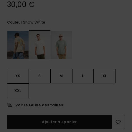
réponses
30,00 €
aux
questions
les plus
Snow White
Couleur
fréquentes et
notre
formulaire
de contact.
Consulter
la FAQ
XS
S
M
L
XL
XXL
Voir le Guide des tailles
Ajouter au panier