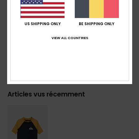
traitement :
modèle teint dans la masse [coloris
Noir]
Télécharger la
Déclaration De Conformité
US SHIPPING ONLY
BE SHIPPING ONLY
Composition
[Matière principale] 84% polyester recyclé,
VIEW ALL COUNTRIES
16% élasthanne
Livraison & Retours
Articles vus récemment