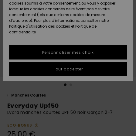
Quiksilver
A
cookies soumis à votre consentement, ou vous y opposer
Freedom
Découvrir
lorsque les cookies concernés ne relèvent pas de votre
Préférences
consentement (tels que certains cookies de mesure
Nouveautés
Nouveautés
Langue Et
d’audience). Pour plus d'informations, consultez notre :
Protection
Région
Politique d'utilisation des cookies
et
Politique de
des données
Communauté
confidentialité
A
A
AIDE &
Guide des
Découvrir
Découvrir
CONTACT
tailles
Personnaliser mes choix
COLLECTION
Démarrez
ECO-
Tout accepter
une
RESPONSABLE
conversation
pour obtenir
MAGASINS
la réponse la
plus rapide
Manches Courtes
à votre
Everyday Upf50
CARTE
question.
CADEAU
Lycra manches courtes UPF 50 Noir Garçon 2-7
Démarrer
une
conversation
ECO-BONUS
LISTE DE
25,00 €
SOUHAITS
Trouvez des