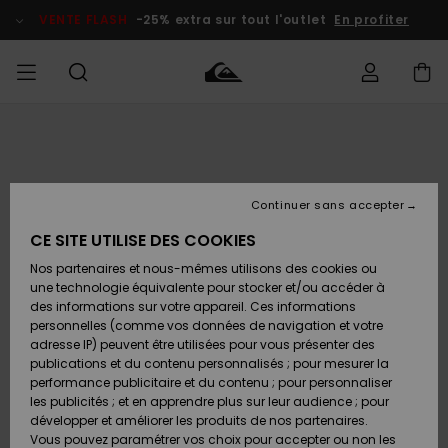
Passer
à
VENTE FLASH
-25% extra sur tout l'outlet
En profiter
l'information
sur
le
produit
français
Accéder à
HOMME
Vêtements
Vêtements
Shop
Surf Shop
Snow
Outlet
ma
Homme
Shop
Homme
commande
Homme
Nederlands
GARÇON
Continuer sans accepter
Accessoires
Accessoires
Nouveautés
Livraison
Surf Shop
Outlet
CE SITE UTILISE DES COOKIES
FEMME
Enfant
Snow
Enfant
Shop
Nos partenaires et nous-mêmes utilisons des cookies ou
Retours
Chaussures
Chaussures
A
Enfant
une technologie équivalente pour stocker et/ou accéder à
& Tongs
& Tongs
Découvrir
SURF
des informations sur votre appareil. Ces informations
Highlights
Outlet
personnelles (comme vos données de navigation et votre
Paiement
Femme
adresse IP) peuvent être utilisées pour vous présenter des
SNOW
Snow
publications et du contenu personnalisés ; pour mesurer la
Surf
Surf
Snow
Shop
Carte
performance publicitaire et du contenu ; pour personnaliser
Communauté
Femme
Cadeau
les publicités ; et en apprendre plus sur leur audience ; pour
VENTE
développer et améliorer les produits de nos partenaires.
FLASH
Snow
Snow
Vous pouvez paramétrer vos choix pour accepter ou non les