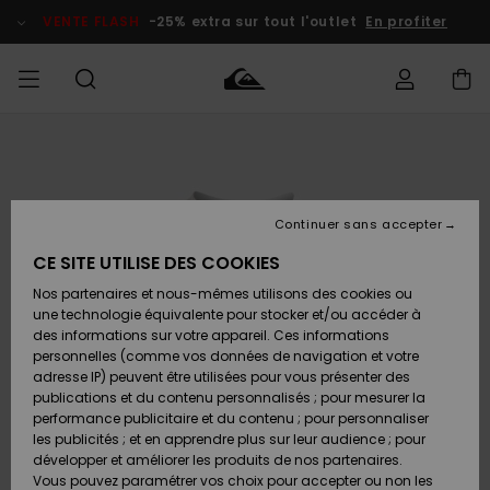
Passer
à
VENTE FLASH
-25% extra sur tout l'outlet
En profiter
l'information
sur
le
produit
français
Accéder à
HOMME
Vêtements
Vêtements
Shop
Surf Shop
Snow
Outlet
ma
Homme
Shop
Homme
commande
Homme
Nederlands
GARÇON
Continuer sans accepter
Accessoires
Accessoires
Nouveautés
Livraison
Surf Shop
Outlet
CE SITE UTILISE DES COOKIES
FEMME
Enfant
Snow
Enfant
Shop
Nos partenaires et nous-mêmes utilisons des cookies ou
Retours
Chaussures
Chaussures
A
Enfant
une technologie équivalente pour stocker et/ou accéder à
& Tongs
& Tongs
Découvrir
SURF
des informations sur votre appareil. Ces informations
Highlights
Outlet
personnelles (comme vos données de navigation et votre
Paiement
Femme
adresse IP) peuvent être utilisées pour vous présenter des
SNOW
Snow
publications et du contenu personnalisés ; pour mesurer la
Surf
Surf
Snow
Shop
Carte
performance publicitaire et du contenu ; pour personnaliser
Communauté
Femme
Cadeau
les publicités ; et en apprendre plus sur leur audience ; pour
VENTE
développer et améliorer les produits de nos partenaires.
FLASH
Snow
Snow
Vous pouvez paramétrer vos choix pour accepter ou non les