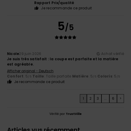
Rapport Prix/qualité
Je recommande ce produit
5
/5
Nicole
29 juin 2026
Achat vérifié
Je suis très satisfait : la coupe est parfaite et la matière
est agréable.
Afficher original - Deutsch
Confort
: 5
Taille
: Taille parfaite
Matière
: 5
Coloris
: 5
/5
/5
/5
Je recommande ce produit
1
2
3
...
6
>
Vérifié par
TrustVille
Articles vus récemment