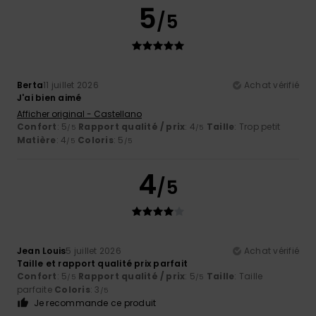
5
/5
Berta
11 juillet 2026
Achat vérifié
J'ai bien aimé
Afficher original - Castellano
Confort
: 5
Rapport qualité / prix
: 4
Taille
: Trop petit
/5
/5
Matière
: 4
Coloris
: 5
/5
/5
4
/5
Jean Louis
5 juillet 2026
Achat vérifié
Taille et rapport qualité prix parfait
Confort
: 5
Rapport qualité / prix
: 5
Taille
: Taille
/5
/5
parfaite
Coloris
: 3
/5
Je recommande ce produit