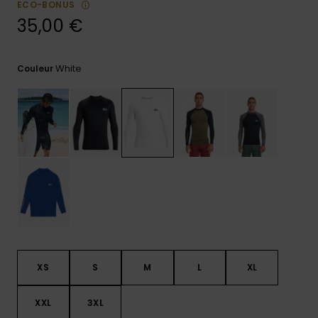
ECO-BONUS
réponses
aux
35,00 €
questions
les plus
fréquentes et
White
Couleur
notre
formulaire
de contact.
Consulter
la FAQ
XS
S
M
L
XL
XXL
3XL