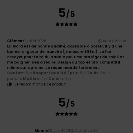
5
/5
Clément
1 juillet 2026
Achat vérifié
La lycra est de bonne qualité, agréable à porter, il y a une
bonne longueur de manche (je mesure 1.93m). Je l'ai
essayer pour faire du paddle pour me protéger du soleil et
me baigner, rien a redire. Design au top et prix compétitif
même sans promo. Je recommande fortement.
Confort
: 5
Rapport qualité / prix
: 5
Taille
: Taille
/5
/5
parfaite
Matière
: 4
Coloris
: 5
/5
/5
Je recommande ce produit
5
/5
Mamie
30 juin 2026
Achat vérifié