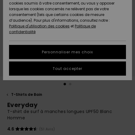
Quiksilver
A
cookies soumis à votre consentement, ou vous y opposer
Freedom
Découvrir
lorsque les cookies concernés ne relèvent pas de votre
Préférences
consentement (tels que certains cookies de mesure
Nouveautés
Nouveautés
Langue Et
d’audience). Pour plus d'informations, consultez notre :
Protection
Région
Politique d'utilisation des cookies
et
Politique de
des données
Communauté
confidentialité
A
A
AIDE &
Guide des
Découvrir
Découvrir
CONTACT
tailles
Personnaliser mes choix
COLLECTION
Démarrez
ECO-
Tout accepter
une
RESPONSABLE
conversation
pour obtenir
MAGASINS
la réponse la
plus rapide
T-Shirts de Bain
à votre
Everyday
CARTE
question.
CADEAU
T-shirt de surf à manches longues UPF50 Blanc
Démarrer
Homme
une
conversation
LISTE DE
4.6
(51 Avis)
SOUHAITS
Trouvez des