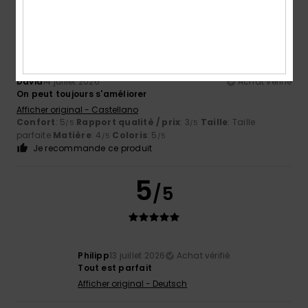
4
/5
David
14 juillet 2026
Achat vérifié
On peut toujours s'améliorer
Afficher original - Castellano
Confort
: 5
Rapport qualité / prix
: 3
Taille
: Taille
/5
/5
parfaite
Matière
: 4
Coloris
: 5
/5
/5
Je recommande ce produit
5
/5
Philipp
13 juillet 2026
Achat vérifié
Tout est parfait
Afficher original - Deutsch