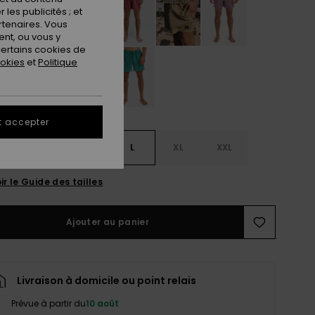
les publicités ; et
rtenaires. Vous
nt, ou vous y
ertains cookies de
ookies
et
Politique
t accepter
S
S
M
L
XL
XXL
ir le Guide des tailles
Ajouter au panier
Livraison à domicile ou point relais
Prévue à partir du
10 août