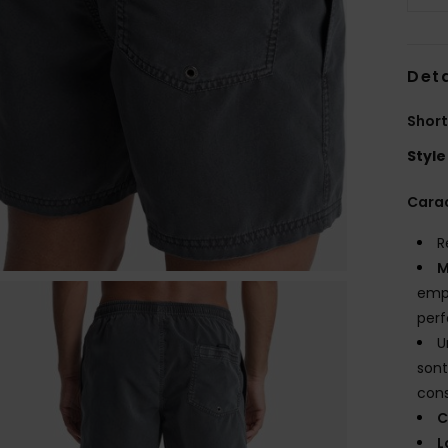
Deta
Short
Style
Carac
R
M
empr
per
U
sont
con
C
L