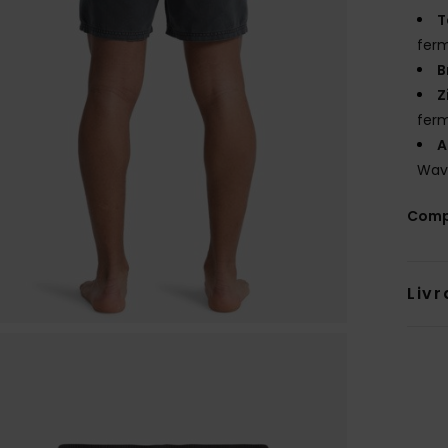
T
ferm
B
Z
fer
A
Wave
Comp
Livr