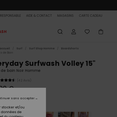
-RESPONSABLE
AIDE & CONTACT
MAGASINS
CARTE CADEAU
ASH
accueil
Surf
Surf Shop Homme
Boardshorts
ts de Bain
eryday Surfwash Volley 15"
t de bain Noir Homme
(42 Avis)
00 €
tinuer sans accepter
Black
ur
 stocker et/ou
os données de
 et du contenu