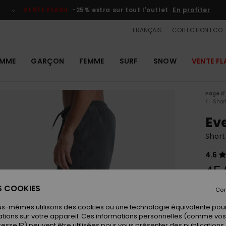
VENTE FLASH
-25% extra sur tout l'outlet
En profiter
FRANÇAIS
COLLECTION ECO
MME
GARÇON
FEMME
SURF
SNOW
VENTE FL
Page d'
Shor
Ev
Shor
4.6
45,
ES COOKIES
Con
Coule
us-mêmes utilisons des cookies ou une technologie équivalente pour
tions sur votre appareil. Ces informations personnelles (comme v
resse IP) peuvent être utilisées pour vous présenter des publications