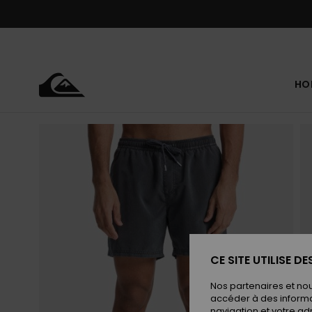
Passer
à
l'information
sur
le
produit
HO
CE SITE UTILISE D
Nos partenaires et no
accéder à des informa
navigation et votre ad