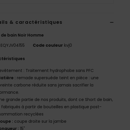
ils & caractéristiques
 de bain Noir Homme
EQYJV04155
Code couleur
kvj0
téristiques
evêtement : Traitement hydrophobe sans PFC
atière :
remade supersuède teint en pièce : une
einte carbone réduite sans jamais sacrifier la
formance.
ne grande partie de nos produits, dont ce Short de bain,
 fabriqués à partir de bouteilles en plastique post-
sommation recyclées
oupe :
coupe droite sur la jambe
ongueur :
15"