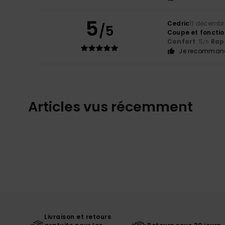
5
Cedric
11 décembr
/5
Coupe et fonctio
Confort
: 5
Rapp
/5
Je recommand
Articles vus récemment
Livraison et retours