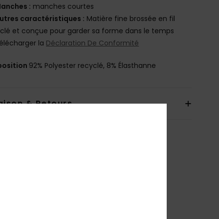
anches :
manches courtes
utres caractéristiques :
Matière fine brossée en fil
clé et conçue pour garder sa forme dans le temps
élécharger la
Déclaration De Conformité
osition
92% Polyester recyclé, 8% Élasthanne
aison & Retours