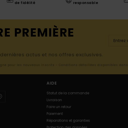
de fidélité
responsable
RE PREMIÈRE
ernières actus et nos offres exclusives.
ligne pour les nouveaux inscrits - Conditions détaillées disponibles dan
AIDE
Statut de la commande
Livraison
Faire un retour
Paiement
Réparations et garanties
Protection des données