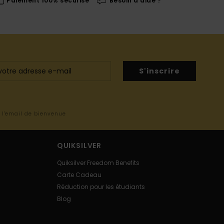
Paiement 100% sécurisé
Besoin d'aide ?
S'inscrire
s l'email de bienvenue
QUIKSILVER
Quiksilver Freedom Benefits
Carte Cadeau
Réduction pour les étudiants
Blog