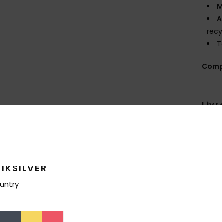
M
A
recy
T
Comp
Livr
IKSILVER
untry
Note moyenne
4.7
/5