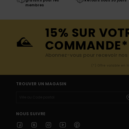
gratuits pour les
Retours sous 30 jours
membres
15% SUR VOT
COMMANDE*
Abonnez-vous pour recevoir nos d
(*) Offre valable en 
TROUVER UN MAGASIN
NOUS SUIVRE