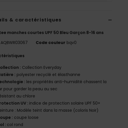
ils & caractéristiques
tee manches courtes UPF 50 Bleu Garçon 8-16 ans
AQBWR03067
Code couleur
bqv0
téristiques
ollection :
Collection Everyday
atière :
polyester recyclé et élasthanne
echnologie :
les propriétés anti-humidité chassent la
r pour garder la peau au sec
ésistant au chlore
rotection UV :
indice de protection solaire UPF 50+
einture : Modèle teint dans la masse (coloris Noir)
oupe :
coupe loose
ol :
col rond