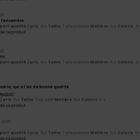
26
 l'ensemble
ort qualité / prix
: 4
Taille
: Taille parfaite
Matière
: 4
Coloris
: 4
/5
/5
/
e ce produit
26
anc
ort qualité / prix
: 4
Taille
: Taille parfaite
Matière
: 4
Coloris
: 2
/5
/5
/
éable, qui a l'air de bonne qualité
 Deutsch
/ prix
: 5
Taille
: Trop petit
Matière
: 5
Coloris
: 5
/5
/5
/5
e ce produit
r 2026
ort qualité / prix
: 5
Taille
: Taille parfaite
Matière
: 5
Coloris
: 5
/5
/5
/
e ce produit