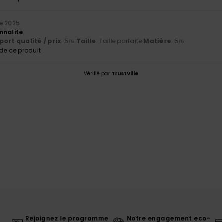
e 2025
nnalite
ort qualité / prix
: 5
Taille
: Taille parfaite
Matière
: 5
/5
/5
e ce produit
Vérifié par
TrustVille
Rejoignez le programme
Notre engagement eco-