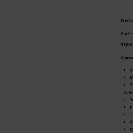
Deta
Surf-
Style
Carac
C
M
T
sueu
R
P
T
C
C