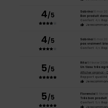
4
Sabrina
16 mai 20
/5
Bon produit dans
Confort
: 4
Rapp
/5
Je recommand
4
/5
Sabrina
16 mai 20
pas vraiment bl
Confort
: 4
Rapp
/5
Rita
19 février 2026
5
/5
Un tissu très agr
Afficher original -
Rapport qualité 
Je recommand
5
Florencia
18 févrie
/5
Très bon produit
Confort
: 5
Rapp
/5
Je recommand