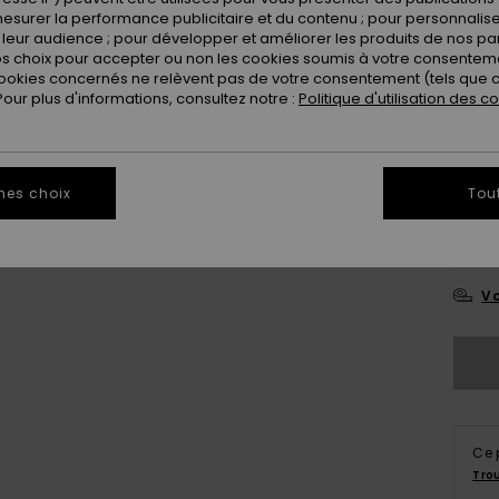
esurer la performance publicitaire et du contenu ; pour personnaliser 
leur audience ; pour développer et améliorer les produits de nos pa
Coule
 choix pour accepter ou non les cookies soumis à votre consenteme
ookies concernés ne relèvent pas de votre consentement (tels que c
ur plus d'informations, consultez notre :
Politique d'utilisation des c
mes choix
Tou
8
Vo
Ce 
Tro