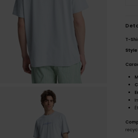
Deta
T-Shi
Style
Carac
M
C
E
I
É
Comp
recyc