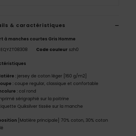
ils & caractéristiques
rt à manches courtes Gris Homme
EQYZT08308
Code couleur
szh0
téristiques
atière :
jersey de coton léger [160 g/m2]
oupe :
coupe regular, classique et confortable
ncolure :
col rond
mprimé sérigraphié sur la poitrine
tiquette Quiksilver tissée sur la manche
osition
[Matière principale] 70% coton, 30% coton
lé