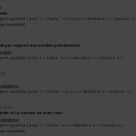
26
vies
ort qualité / prix
: 5
Taille
: Taille parfaite
Matière
: 5
Coloris
: 5
/5
/5
/
e ce produit
6
ssé par rapport aux années précédentes
English
ort qualité / prix
: 3
Taille
: Grand
Matière
: 2
Coloris
: 4
/5
/5
/5
2026
 Castellano
ort qualité / prix
: 5
Taille
: Trop grand
Matière
: 5
Coloris
: 5
/5
/5
/5
let 2026
r bien et la couleur va avec tout
 Castellano
ort qualité / prix
: 5
Taille
: Grand
Matière
: 4
Coloris
: 4
/5
/5
/5
e ce produit