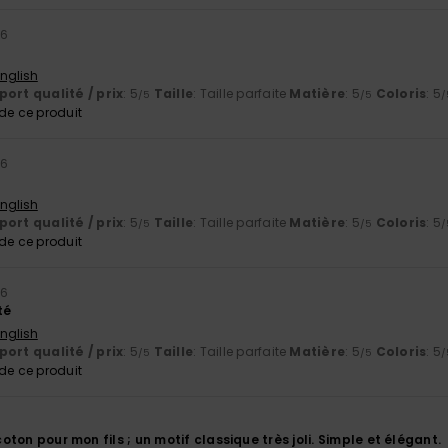
26
English
ort qualité / prix
: 5
Taille
: Taille parfaite
Matière
: 5
Coloris
: 5
/5
/5
/
e ce produit
26
English
ort qualité / prix
: 5
Taille
: Taille parfaite
Matière
: 5
Coloris
: 5
/5
/5
/
e ce produit
26
té
English
ort qualité / prix
: 5
Taille
: Taille parfaite
Matière
: 5
Coloris
: 5
/5
/5
/
e ce produit
6
 coton pour mon fils ; un motif classique très joli. Simple et élégant.