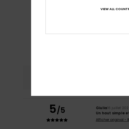
VIEW ALL COUNTR
Confort
Rap
4.6
5
/5
Giulia
16 juillet 20
Un haut simple e
Afficher original - 