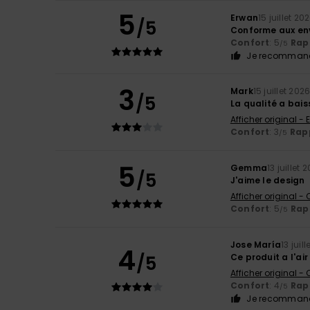
5
Erwan
15 juillet 20
/5
Conforme aux en
Confort
: 5
Rapp
/5
Je recommand
3
Mark
15 juillet 202
/5
La qualité a bai
Afficher original - 
Confort
: 3
Rapp
/5
5
Gemma
13 juillet 
/5
J'aime le design
Afficher original -
Confort
: 5
Rapp
/5
Jose María
13 juil
4
/5
Ce produit a l'ai
Afficher original -
Confort
: 4
Rapp
/5
Je recommand