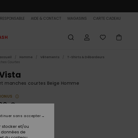
-RESPONSABLE
AIDE & CONTACT
MAGASINS
CARTE CADEAU
ASH
accueil
Homme
Vêtements
T-Shirts & Débardeurs
hes Courtes
 Vista
irt manches courtes Beige Homme
BONUS
00 €
tinuer sans accepter
Bone White
ur
 stocker et/ou
os données de
 et du contenu