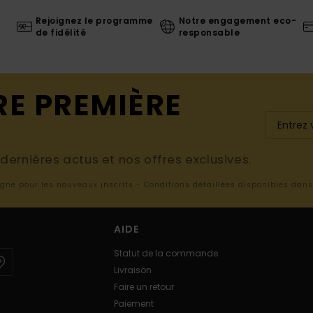
Rejoignez le programme
Notre engagement eco-
de fidélité
responsable
RE PREMIÈRE
ernières actus et nos offres exclusives.
ligne pour les nouveaux inscrits - Conditions détaillées disponibles dan
AIDE
Statut de la commande
Livraison
Faire un retour
Paiement