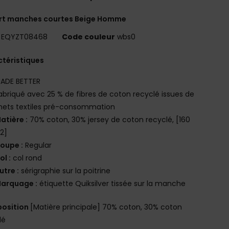
irt manches courtes Beige Homme
EQYZT08468
Code couleur
wbs0
téristiques
ADE BETTER
abriqué avec 25 % de fibres de coton recyclé issues de
hets textiles pré-consommation
atière :
70% coton, 30% jersey de coton recyclé, [160
2]
oupe :
Regular
ol :
col rond
utre :
sérigraphie sur la poitrine
arquage :
étiquette Quiksilver tissée sur la manche
osition
[Matière principale] 70% coton, 30% coton
lé