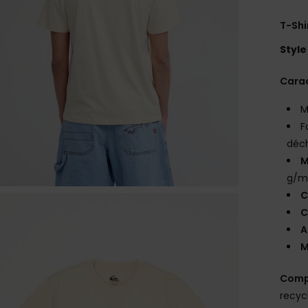
T-Sh
Style
Carac
M
F
déc
M
g/m
C
C
A
M
Comp
recyc