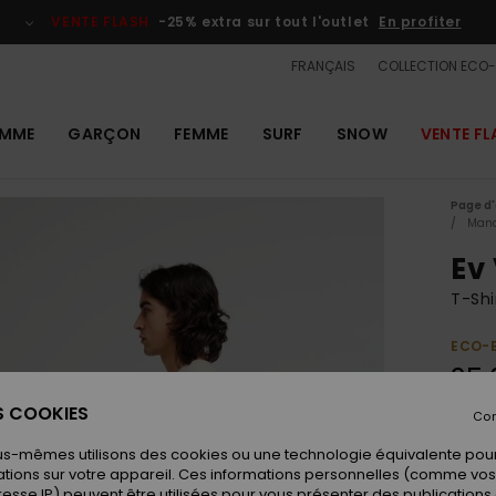
VENTE FLASH
-25% extra sur tout l'outlet
En profiter
FRANÇAIS
COLLECTION ECO
MME
GARÇON
FEMME
SURF
SNOW
VENTE FL
Page d'
Manc
Ev
T-Sh
ECO-
25,
ES COOKIES
Con
Coule
us-mêmes utilisons des cookies ou une technologie équivalente pour
tions sur votre appareil. Ces informations personnelles (comme v
resse IP) peuvent être utilisées pour vous présenter des publications