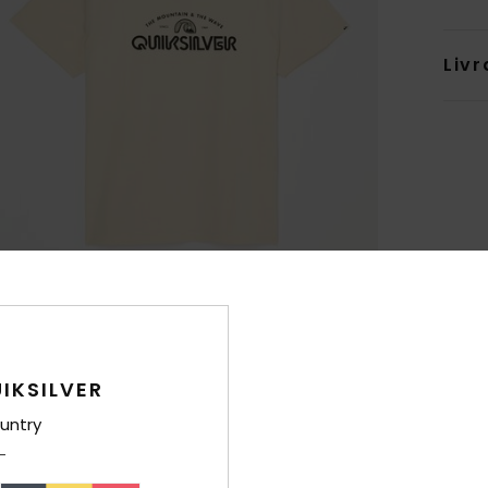
Livr
IKSILVER
untry