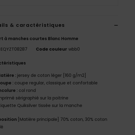
ils & caractéristiques
rt à manches courtes Blanc Homme
EQYZT08287
Code couleur
wbb0
téristiques
atière :
jersey de coton léger [160 g/m2]
oupe :
coupe regular, classique et confortable
ncolure :
col rond
mprimé sérigraphié sur la poitrine
tiquette Quiksilver tissée sur la manche
osition
[Matière principale] 70% coton, 30% coton
lé