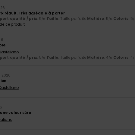
026
ix réduit. Très agréable à porter
ort qualité / prix
: 5
Taille
: Taille parfaite
Matière
: 5
Coloris
: 5
/5
/5
/
e ce produit
26
ble
 Castellano
ort qualité / prix
: 5
Taille
: Taille parfaite
Matière
: 4
Coloris
: 4
/5
/5
/
et 2026
ien
 Castellano
26
t une valeur sûre
Italiano