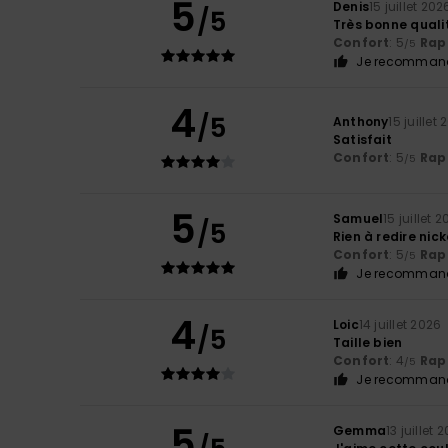
5
Denis
15 juillet 202
/5
Très bonne quali
Confort
: 5
Rapp
/5
Je recommand
4
/5
Anthony
15 juillet
Satisfait
Confort
: 5
Rapp
/5
5
Samuel
15 juillet 
/5
Rien à redire nick
Confort
: 5
Rapp
/5
Je recommand
4
Loic
14 juillet 2026
/5
Taille bien
Confort
: 4
Rapp
/5
Je recommand
5
Gemma
13 juillet 