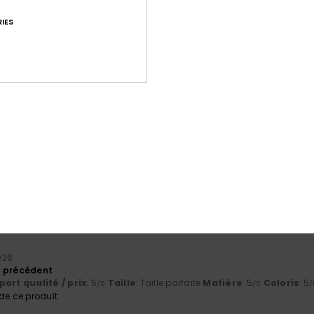
IES
Note moyenne
4.6
/5
basé sur
81 avis vérifiés
depuis avril 2026
70% de nos clients recommandent ce produit
port qualité / prix
Taille
Matiè
4.6
4.6
Trop petit
Trop grand
2026
t précédent
ort qualité / prix
: 5
Taille
: Taille parfaite
Matière
: 5
Coloris
: 5
/5
/5
/
e ce produit