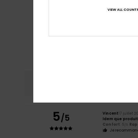
VIEW ALL COUNTR
Confort
Rap
4.7
5
Vincent
17 juillet 
/5
Idem que produi
Confort
: 5
Rapp
/5
Je recommand