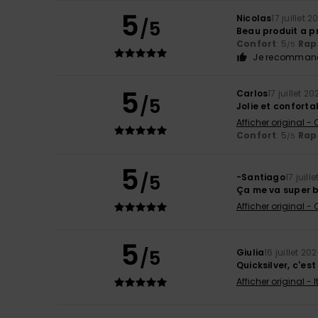
5
Nicolas
17 juillet 2
/5
Beau produit a pr
Confort
: 5
Rapp
/5
Je recommand
5
Carlos
17 juillet 20
/5
Jolie et conforta
Afficher original -
Confort
: 5
Rapp
/5
5
/5
-Santiago
17 juill
Ça me va super b
Afficher original -
5
/5
Giulia
16 juillet 20
Quicksilver, c'es
Afficher original - 