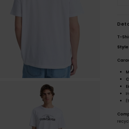
Deta
T-Shi
Style
Carac
M
C
E
I
É
Comp
recyc