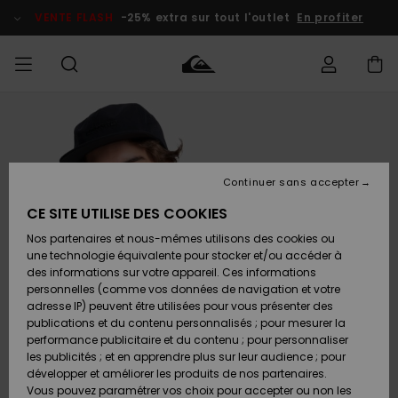
Passer
à
VENTE FLASH
-25% extra sur tout l'outlet
En profiter
l'information
sur
le
produit
français
Accéder à
HOMME
Vêtements
Vêtements
Shop
Surf Shop
Snow
Outlet
ma
Homme
Shop
Homme
commande
Homme
Nederlands
GARÇON
Continuer sans accepter
Accessoires
Accessoires
Nouveautés
Livraison
Surf Shop
Outlet
CE SITE UTILISE DES COOKIES
FEMME
Enfant
Snow
Enfant
Shop
Nos partenaires et nous-mêmes utilisons des cookies ou
Retours
Chaussures
Chaussures
A
Enfant
une technologie équivalente pour stocker et/ou accéder à
& Tongs
& Tongs
Découvrir
SURF
des informations sur votre appareil. Ces informations
Highlights
Outlet
personnelles (comme vos données de navigation et votre
Paiement
Femme
adresse IP) peuvent être utilisées pour vous présenter des
SNOW
Snow
publications et du contenu personnalisés ; pour mesurer la
Surf
Surf
Snow
Shop
Carte
performance publicitaire et du contenu ; pour personnaliser
Communauté
Femme
Cadeau
les publicités ; et en apprendre plus sur leur audience ; pour
VENTE
développer et améliorer les produits de nos partenaires.
FLASH
Snow
Snow
Vous pouvez paramétrer vos choix pour accepter ou non les