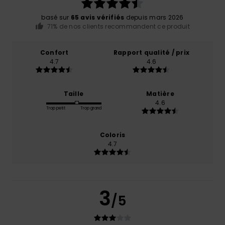
basé sur
65 avis vérifiés
depuis mars 2026
71% de nos clients recommandent ce produit
Confort
Rapport qualité / prix
4.7
4.6
Taille
Matière
4.6
Trop petit
Trop grand
Coloris
4.7
3
/5