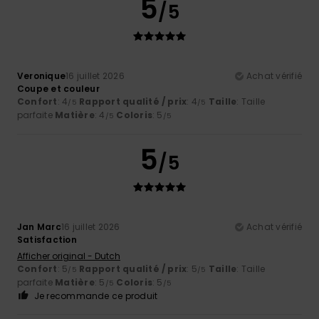
5
/5
Veronique
16 juillet 2026
Achat vérifié
Coupe et couleur
Confort
: 4
Rapport qualité / prix
: 4
Taille
: Taille
/5
/5
parfaite
Matière
: 4
Coloris
: 5
/5
/5
5
/5
Jan Marc
16 juillet 2026
Achat vérifié
Satisfaction
Afficher original - Dutch
Confort
: 5
Rapport qualité / prix
: 5
Taille
: Taille
/5
/5
parfaite
Matière
: 5
Coloris
: 5
/5
/5
Je recommande ce produit