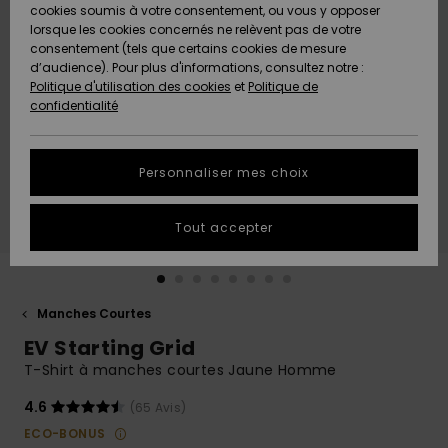
Quiksilver
A
cookies soumis à votre consentement, ou vous y opposer
Freedom
Découvrir
lorsque les cookies concernés ne relèvent pas de votre
Préférences
consentement (tels que certains cookies de mesure
Nouveautés
Nouveautés
Langue Et
d’audience). Pour plus d'informations, consultez notre :
Protection
Région
Politique d'utilisation des cookies
et
Politique de
des données
Communauté
confidentialité
A
A
AIDE &
Guide des
Découvrir
Découvrir
CONTACT
tailles
Personnaliser mes choix
COLLECTION
Démarrez
ECO-
Tout accepter
une
RESPONSABLE
conversation
pour obtenir
MAGASINS
la réponse la
plus rapide
Manches Courtes
à votre
EV Starting Grid
CARTE
question.
CADEAU
T-Shirt à manches courtes Jaune Homme
Démarrer
une
conversation
4.6
(65 Avis)
LISTE DE
ECO-BONUS
SOUHAITS
Trouvez des