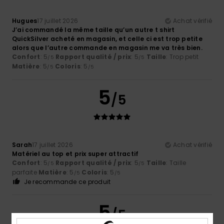
Hugues
17 juillet 2026
Achat vérifié
J’ai commandé la même taille qu’un autre t shirt
QuickSilver acheté en magasin, et celle ci est trop petite
alors que l’autre commande en magasin me va très bien.
Confort
: 5
Rapport qualité / prix
: 5
Taille
: Trop petit
/5
/5
Matière
: 5
Coloris
: 5
/5
/5
5
/5
Sarah
17 juillet 2026
Achat vérifié
Matériel au top et prix super attractif
Confort
: 5
Rapport qualité / prix
: 5
Taille
: Taille
/5
/5
parfaite
Matière
: 5
Coloris
: 5
/5
/5
Je recommande ce produit
5
/5