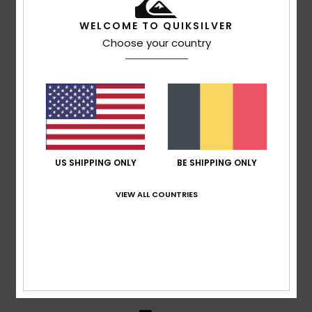
WELCOME TO QUIKSILVER
Choose your country
Carlos
17 juillet 2026
Achat vérifié
Le t-shirt correspond exactement à la description : il est
joli et confortable.
Afficher original - Castellano
Confort
: 4
Rapport qualité / prix
: 4
Taille
: Taille
/5
/5
parfaite
Matière
: 4
Coloris
: 5
/5
/5
Je recommande ce produit
5
US SHIPPING ONLY
BE SHIPPING ONLY
/5
VIEW ALL COUNTRIES
Veronique
16 juillet 2026
Achat vérifié
Couleur et coupe
Confort
: 5
Rapport qualité / prix
: 5
Taille
: Taille
/5
/5
parfaite
Matière
: 5
Coloris
: 5
/5
/5