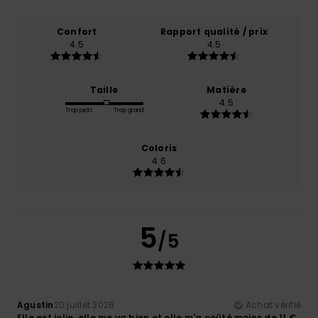
Confort
Rapport qualité / prix
4.5
4.5
Taille
Matière
4.5
Trop petit
Trop grand
Coloris
4.6
5
/5
Agustin
20 juillet 2026
Achat vérifié
Elle est jolie, elle me va bien et elle m'a coûté moins de 11 €.