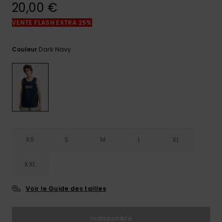
réponses
20,00 €
aux
questions
VENTE FLASH EXTRA 25%
les plus
fréquentes et
notre
Dark Navy
Couleur
formulaire
de contact.
Consulter
la FAQ
XS
S
M
L
XL
XXL
Voir le Guide des tailles
Indisponible