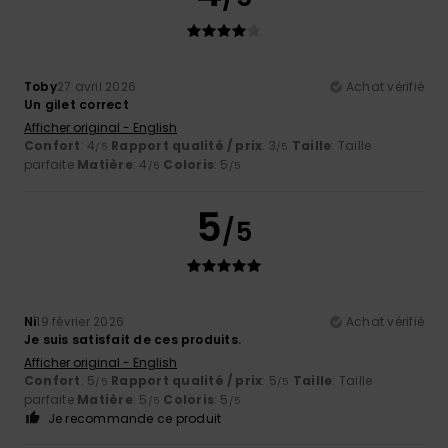
Toby
27 avril 2026
Achat vérifié
Un gilet correct
Afficher original - English
Confort
: 4
Rapport qualité / prix
: 3
Taille
: Taille
/5
/5
parfaite
Matière
: 4
Coloris
: 5
/5
/5
5
/5
Ni
19 février 2026
Achat vérifié
Je suis satisfait de ces produits.
Afficher original - English
Confort
: 5
Rapport qualité / prix
: 5
Taille
: Taille
/5
/5
parfaite
Matière
: 5
Coloris
: 5
/5
/5
Je recommande ce produit