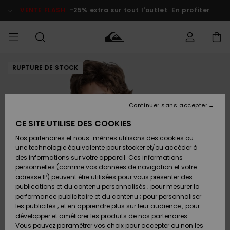
Passer
à
VENTE FLASH
-25% extra sur tout l'outlet
En profiter
l'information
sur
le
produit
RUPTURE DE STOCK
français
Accéder à
HOMME
Vêtements
Vêtements
Shop
Surf Shop
Snow
Outlet
ma
Homme
Shop
Homme
commande
Homme
Nederlands
GARÇON
Continuer sans accepter
Accessoires
Accessoires
Nouveautés
Livraison
Surf Shop
Outlet
CE SITE UTILISE DES COOKIES
FEMME
Enfant
Snow
Enfant
Shop
Nos partenaires et nous-mêmes utilisons des cookies ou
Retours
Chaussures
Chaussures
A
Enfant
une technologie équivalente pour stocker et/ou accéder à
& Tongs
& Tongs
Découvrir
SURF
des informations sur votre appareil. Ces informations
Highlights
Outlet
personnelles (comme vos données de navigation et votre
Paiement
Femme
adresse IP) peuvent être utilisées pour vous présenter des
SNOW
Snow
publications et du contenu personnalisés ; pour mesurer la
Surf
Surf
Snow
Shop
Carte
performance publicitaire et du contenu ; pour personnaliser
Communauté
Femme
Cadeau
les publicités ; et en apprendre plus sur leur audience ; pour
VENTE
développer et améliorer les produits de nos partenaires.
FLASH
Snow
Snow
Vous pouvez paramétrer vos choix pour accepter ou non les