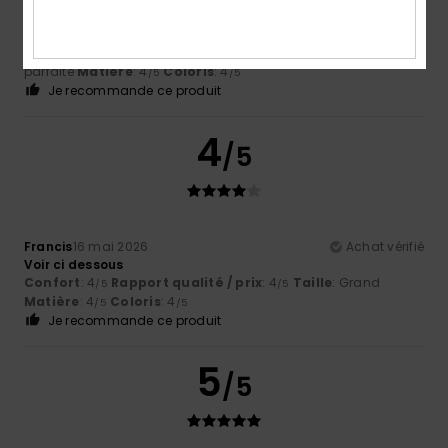
Francis
16 mai 2026
Achat vérifié
Voir ci dessous
Confort
: 4
Rapport qualité / prix
: 4
Taille
: Taille
/5
/5
parfaite
Matière
: 4
Coloris
: 4
/5
/5
Je recommande ce produit
4
/5
Francis
16 mai 2026
Achat vérifié
Voir ci dessous
Confort
: 4
Rapport qualité / prix
: 4
Taille
: Grand
/5
/5
Matière
: 4
Coloris
: 4
/5
/5
Je recommande ce produit
5
/5