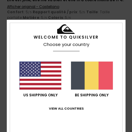
Afficher original - Castellano
Confort
: 5
Rapport qualité / prix
: 5
Taille
: Taille
/5
/5
parfaite
Matière
: 5
Coloris
: 5
/5
/5
Je recommande ce produit
4
WELCOME TO QUIKSILVER
/5
Choose your country
Philippe
12 juin 2026
Achat vérifié
En general je suis satisfait de la qualité de vos t shirts.
Confort
: 4
Rapport qualité / prix
: 5
Taille
: Taille
/5
/5
parfaite
Matière
: 4
Coloris
: 4
/5
/5
Je recommande ce produit
US SHIPPING ONLY
BE SHIPPING ONLY
4
/5
VIEW ALL COUNTRIES