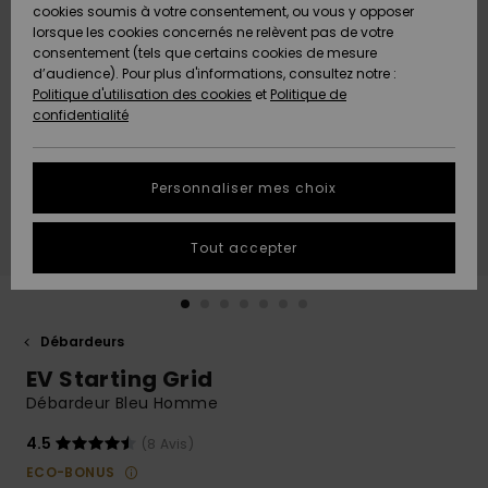
Quiksilver
A
cookies soumis à votre consentement, ou vous y opposer
Freedom
Découvrir
lorsque les cookies concernés ne relèvent pas de votre
Préférences
consentement (tels que certains cookies de mesure
Nouveautés
Nouveautés
Langue Et
d’audience). Pour plus d'informations, consultez notre :
Protection
Région
Politique d'utilisation des cookies
et
Politique de
des données
Communauté
confidentialité
A
A
AIDE &
Guide des
Découvrir
Découvrir
CONTACT
tailles
Personnaliser mes choix
COLLECTION
Démarrez
ECO-
Tout accepter
une
RESPONSABLE
conversation
pour obtenir
MAGASINS
la réponse la
plus rapide
Débardeurs
à votre
EV Starting Grid
CARTE
question.
CADEAU
Débardeur Bleu Homme
Démarrer
une
conversation
4.5
(8 Avis)
LISTE DE
ECO-BONUS
SOUHAITS
Trouvez des