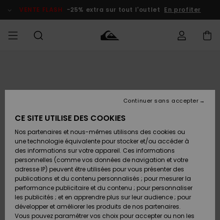
Passer
à
VENTE FLASH
-25% extra sur tout l'outlet
En profiter
l'information
sur
le
produit
français
Accéder à
HOMME
Vêtements
Vêtements
Shop
Surf Shop
Snow
Outlet
ma
Homme
Shop
Homme
commande
Homme
Nederlands
GARÇON
Continuer sans accepter
Accessoires
Accessoires
Nouveautés
Livraison
Surf Shop
Outlet
CE SITE UTILISE DES COOKIES
FEMME
Enfant
Snow
Enfant
Shop
Nos partenaires et nous-mêmes utilisons des cookies ou
Retours
Chaussures
Chaussures
A
Enfant
une technologie équivalente pour stocker et/ou accéder à
& Tongs
& Tongs
Découvrir
SURF
des informations sur votre appareil. Ces informations
Highlights
Outlet
personnelles (comme vos données de navigation et votre
Paiement
Femme
adresse IP) peuvent être utilisées pour vous présenter des
SNOW
Snow
publications et du contenu personnalisés ; pour mesurer la
Surf
Surf
Snow
Shop
Carte
performance publicitaire et du contenu ; pour personnaliser
Communauté
Femme
Cadeau
les publicités ; et en apprendre plus sur leur audience ; pour
VENTE
développer et améliorer les produits de nos partenaires.
FLASH
Snow
Snow
Vous pouvez paramétrer vos choix pour accepter ou non les