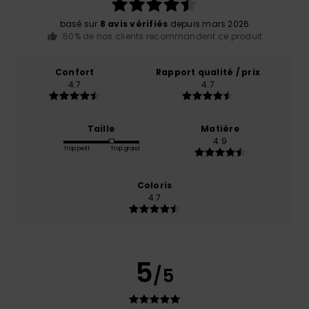
basé sur
8 avis vérifiés
depuis mars 2026
50% de nos clients recommandent ce produit
Confort
Rapport qualité / prix
4.7
4.7
Taille
Matière
4.9
Trop petit
Trop grand
Coloris
4.7
5
/5