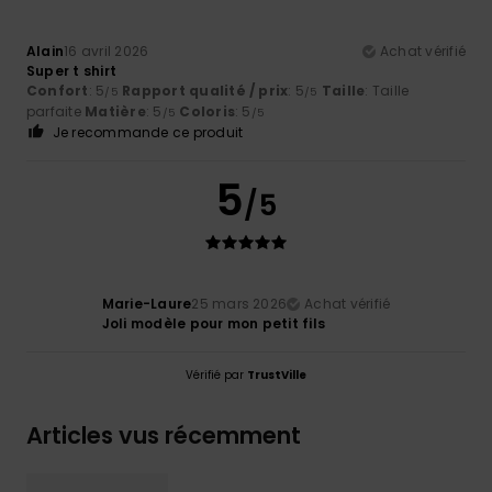
Alain
16 avril 2026
Achat vérifié
Super t shirt
Confort
: 5
Rapport qualité / prix
: 5
Taille
: Taille
/5
/5
parfaite
Matière
: 5
Coloris
: 5
/5
/5
Je recommande ce produit
5
/5
Marie-Laure
25 mars 2026
Achat vérifié
Joli modèle pour mon petit fils
Vérifié par
TrustVille
Articles vus récemment