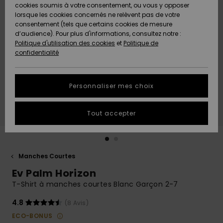
Quiksilver
A
cookies soumis à votre consentement, ou vous y opposer
Freedom
Découvrir
lorsque les cookies concernés ne relèvent pas de votre
Préférences
consentement (tels que certains cookies de mesure
Nouveautés
Nouveautés
Langue Et
d’audience). Pour plus d'informations, consultez notre :
Protection
Région
Politique d'utilisation des cookies
et
Politique de
des données
Communauté
confidentialité
A
A
AIDE &
Guide des
Découvrir
Découvrir
CONTACT
tailles
Personnaliser mes choix
COLLECTION
Démarrez
ECO-
Tout accepter
une
RESPONSABLE
conversation
pour obtenir
MAGASINS
la réponse la
plus rapide
Manches Courtes
à votre
Ev Palm Horizon
CARTE
question.
CADEAU
T-Shirt à manches courtes Blanc Garçon 2-7
Démarrer
une
conversation
4.8
(8 Avis)
LISTE DE
ECO-BONUS
SOUHAITS
Trouvez des