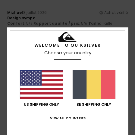
Michael
8 juillet 2026
Achat vérifié
Design sympa
Confort
: 5
Rapport qualité / prix
: 5
Taille
: Taille
/5
/5
parfaite
Matière
: 5
Coloris
: 5
/5
/5
5
WELCOME TO QUIKSILVER
/5
Choose your country
Jean Pierre
29 juin 2026
Achat vérifié
Très bien parfaite excellente
Confort
: 5
Rapport qualité / prix
: 5
Taille
: Trop grand
/5
/5
Matière
: 5
Coloris
: 5
/5
/5
Je recommande ce produit
US SHIPPING ONLY
BE SHIPPING ONLY
5
/5
VIEW ALL COUNTRIES