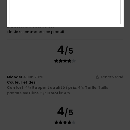
Jan Jaques
25 juin 2026
Achat vérifié
BEAU COLORI LEGER TAILLE NORMALE
Confort
: 5
Rapport qualité / prix
: 5
Taille
: Trop grand
/5
/5
Matière
: 5
Coloris
: 5
/5
/5
Je recommande ce produit
4
/5
Michael
14 juin 2026
Achat vérifié
Couleur et desi
Confort
: 4
Rapport qualité / prix
: 4
Taille
: Taille
/5
/5
parfaite
Matière
: 5
Coloris
: 4
/5
/5
4
/5