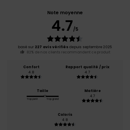
Note moyenne
4.7
/5
basé sur
227 avis vérifiés
depuis septembre 2025
82% de nos clients recommandent ce produit
Confort
Rapport qualité / prix
4.8
4.7
Taille
Matière
4.7
Trop petit
Trop grand
Coloris
4.8