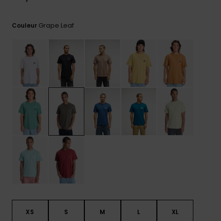
réponses
aux
questions
Grape Leaf
Couleur
les plus
fréquentes et
notre
formulaire
de contact.
Consulter
la FAQ
XS
S
M
L
XL