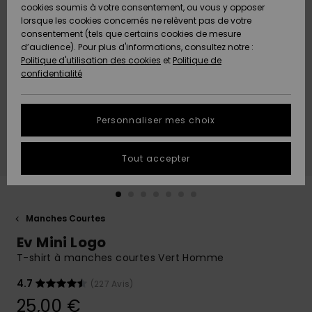
Quiksilver
A
cookies soumis à votre consentement, ou vous y opposer
Freedom
Découvrir
lorsque les cookies concernés ne relèvent pas de votre
Préférences
consentement (tels que certains cookies de mesure
Nouveautés
Nouveautés
Langue Et
d’audience). Pour plus d'informations, consultez notre :
Protection
Région
Politique d'utilisation des cookies
et
Politique de
des données
Communauté
confidentialité
A
A
AIDE &
Guide des
Découvrir
Découvrir
CONTACT
tailles
Personnaliser mes choix
COLLECTION
Démarrez
ECO-
Tout accepter
une
RESPONSABLE
conversation
pour obtenir
MAGASINS
la réponse la
plus rapide
Manches Courtes
à votre
Ev Mini Logo
CARTE
question.
CADEAU
T-shirt à manches courtes Vert Homme
Démarrer
une
conversation
4.7
(227 Avis)
LISTE DE
25,00 €
SOUHAITS
Trouvez des