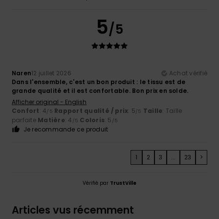
5
/5
Naren
12 juillet 2026
Achat vérifié
Dans l'ensemble, c'est un bon produit : le tissu est de
grande qualité et il est confortable. Bon prix en solde.
Afficher original - English
Confort
: 4
Rapport qualité / prix
: 5
Taille
: Taille
/5
/5
parfaite
Matière
: 4
Coloris
: 5
/5
/5
Je recommande ce produit
1
2
3
...
23
>
Vérifié par
TrustVille
Articles vus récemment