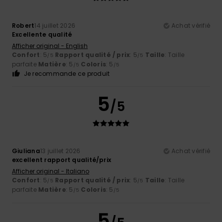
Robert
14 juillet 2026
Achat vérifié
Excellente qualité
Afficher original - English
Confort
: 5
Rapport qualité / prix
: 5
Taille
: Taille
/5
/5
parfaite
Matière
: 5
Coloris
: 5
/5
/5
Je recommande ce produit
5
/5
Giuliana
13 juillet 2026
Achat vérifié
excellent rapport qualité/prix
Afficher original - Italiano
Confort
: 5
Rapport qualité / prix
: 5
Taille
: Taille
/5
/5
parfaite
Matière
: 5
Coloris
: 5
/5
/5
5