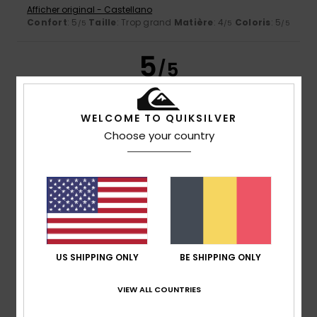
Afficher original - Castellano
Confort
: 5
Taille
: Trop grand
Matière
: 4
Coloris
: 5
/5
/5
/5
5
/5
WELCOME TO QUIKSILVER
ANTONIO
14 juillet 2026
Achat vérifié
Choose your country
Bonne taille et coton de bonne qualité
Afficher original - Castellano
Confort
: 5
Rapport qualité / prix
: 5
Taille
: Trop grand
/5
/5
Matière
: 5
Coloris
: 5
/5
/5
Je recommande ce produit
5
/5
US SHIPPING ONLY
BE SHIPPING ONLY
VIEW ALL COUNTRIES
Robert
14 juillet 2026
Achat vérifié