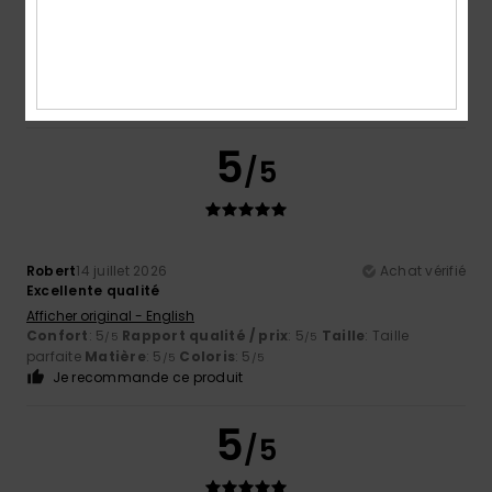
Excellente qualité
Afficher original - English
Confort
: 5
Rapport qualité / prix
: 5
Taille
: Taille
/5
/5
parfaite
Matière
: 5
Coloris
: 5
/5
/5
Je recommande ce produit
5
/5
Robert
14 juillet 2026
Achat vérifié
Excellente qualité
Afficher original - English
Confort
: 5
Rapport qualité / prix
: 5
Taille
: Taille
/5
/5
parfaite
Matière
: 5
Coloris
: 5
/5
/5
Je recommande ce produit
5
/5