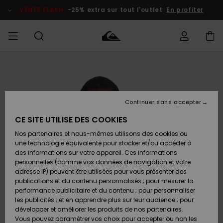
Passer
à
VENTE FLASH
-25% extra sur tout l'outlet
En profiter
l'information
sur
le
produit
français
Accéder à
HOMME
Vêtements
Vêtements
Shop
Surf Shop
Snow
Outlet
ma
Homme
Shop
Homme
commande
Homme
Nederlands
GARÇON
Continuer sans accepter
Accessoires
Accessoires
Nouveautés
Livraison
Surf Shop
Outlet
CE SITE UTILISE DES COOKIES
FEMME
Enfant
Snow
Enfant
Shop
Nos partenaires et nous-mêmes utilisons des cookies ou
Retours
Chaussures
Chaussures
A
Enfant
une technologie équivalente pour stocker et/ou accéder à
& Tongs
& Tongs
Découvrir
SURF
des informations sur votre appareil. Ces informations
Highlights
Outlet
personnelles (comme vos données de navigation et votre
Paiement
Femme
adresse IP) peuvent être utilisées pour vous présenter des
SNOW
Snow
publications et du contenu personnalisés ; pour mesurer la
Surf
Surf
Snow
Shop
Carte
performance publicitaire et du contenu ; pour personnaliser
Communauté
Femme
Cadeau
les publicités ; et en apprendre plus sur leur audience ; pour
VENTE
développer et améliorer les produits de nos partenaires.
FLASH
Snow
Snow
Vous pouvez paramétrer vos choix pour accepter ou non les