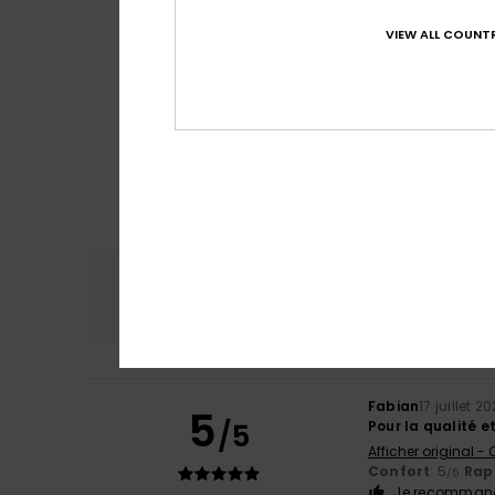
VIEW ALL COUNTR
Confort
Rap
4.8
Fabian
17 juillet 2
5
/5
Pour la qualité et
Afficher original -
Confort
: 5
Rapp
/5
Je recommand