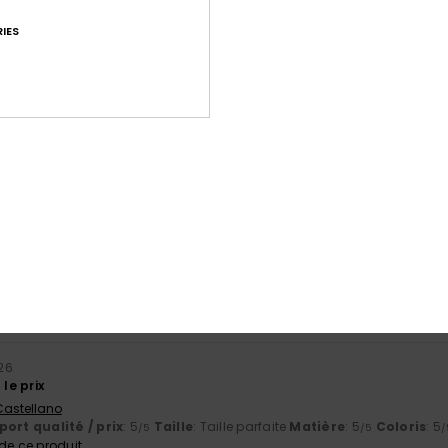
IES
Note moyenne
4.7
/5
basé sur
227 avis vérifiés
depuis septembre 2025
82% de nos clients recommandent ce produit
port qualité / prix
Taille
Matiè
4.7
4.7
Trop petit
Trop grand
026
 le prix
 Castellano
ort qualité / prix
: 5
Taille
: Taille parfaite
Matière
: 5
Coloris
: 5
/5
/5
/
e ce produit