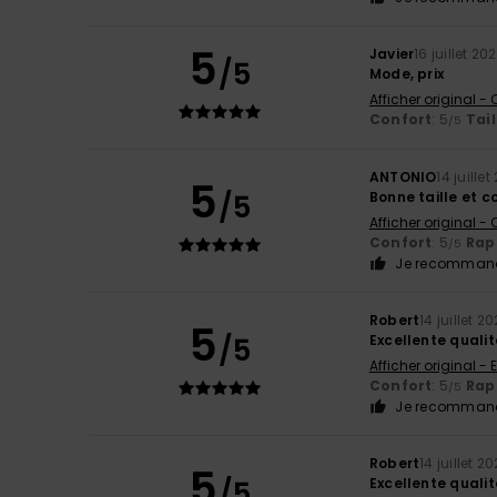
5
Javier
16 juillet 20
/5
Mode, prix
Afficher original -
Confort
: 5
Tail
/5
ANTONIO
14 juille
5
/5
Bonne taille et 
Afficher original -
Confort
: 5
Rapp
/5
Je recommand
Robert
14 juillet 2
5
/5
Excellente qualit
Afficher original - 
Confort
: 5
Rapp
/5
Je recommand
Robert
14 juillet 2
5
/5
Excellente qualit