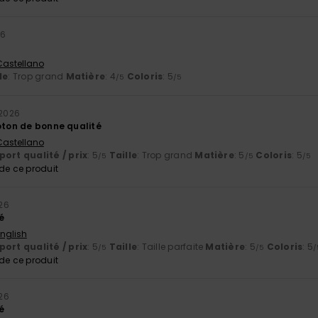
26
 Castellano
le
: Trop grand
Matière
: 4
Coloris
: 5
/5
/5
t 2026
coton de bonne qualité
 Castellano
ort qualité / prix
: 5
Taille
: Trop grand
Matière
: 5
Coloris
: 5
/5
/5
/5
e ce produit
026
é
English
ort qualité / prix
: 5
Taille
: Taille parfaite
Matière
: 5
Coloris
: 5
/5
/5
/
e ce produit
026
é