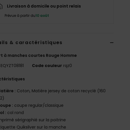
Livraison à domicile ou point relais
Prévue à partir du
10 août
ils & caractéristiques
irt à manches courtes Rouge Homme
EQYZT08181
Code couleur
rqz0
téristiques
atière :
Coton, Matière jersey de coton recyclé (160
2)
oupe :
coupe regular/classique
ol :
col rond
mprimé sérigraphié sur la poitrine
tiquette Quiksilver sur la manche