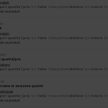
English
ort qualité / prix
: 5
Taille
: Taille parfaite
Matière
: 5
Coloris
: 5
/5
/5
/
e ce produit
026
é
English
ort qualité / prix
: 5
Taille
: Taille parfaite
Matière
: 5
Coloris
: 5
/5
/5
/
e ce produit
 2026
 qualité/prix
Italiano
ort qualité / prix
: 5
Taille
: Taille parfaite
Matière
: 5
Coloris
: 5
/5
/5
/
2026
ortable et de bonne qualité
 Português
ort qualité / prix
: 5
Taille
: Taille parfaite
Matière
: 5
Coloris
: 5
/5
/5
/
e ce produit