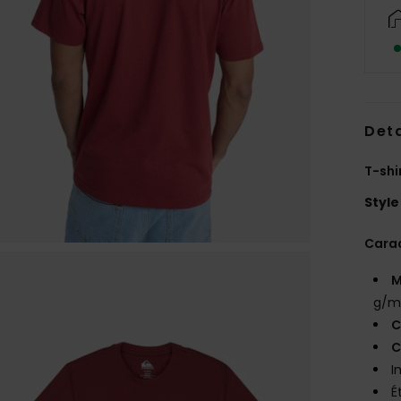
Deta
T-sh
Style
Carac
M
g/m
C
C
I
É