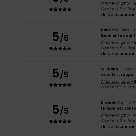
Afficher original - 
Confort
: 5
Rapp
/5
Je recommand
Robert
14 juillet 2
5
/5
Excellente qualit
Afficher original - 
Confort
: 5
Rapp
/5
Je recommand
5
Giuliana
13 juillet
/5
excellent rapport
Afficher original - 
Confort
: 5
Rapp
/5
Ricardo
13 juillet 
5
/5
le tissu est conf
Afficher original -
Confort
: 5
Rapp
/5
Je recommand