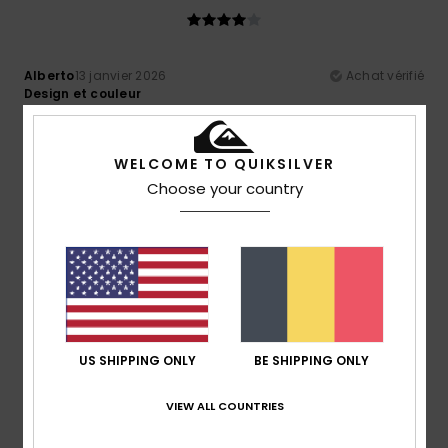
Alberto
13 janvier 2026
Achat vérifié
Design et couleur
Afficher original - Castellano
Confort
: 5
Rapport qualité / prix
: 5
Taille
: Taille
/5
/5
parfaite
Matière
: 5
Coloris
: 5
/5
/5
WELCOME TO QUIKSILVER
Je recommande ce produit
Choose your country
4
/5
Jennifer
18 décembre 2025
Achat vérifié
Le t-shirt semble de bonne qualité ; j'ai été un peu surpris
US SHIPPING ONLY
BE SHIPPING ONLY
par le logo en caoutchouc, mais je suis curieux de voir s'il
tiendra le coup
Afficher original - Deutsch
VIEW ALL COUNTRIES
Confort
: 4
Rapport qualité / prix
: 5
Taille
: Taille
/5
/5
parfaite
Matière
: 4
Coloris
: 5
/5
/5