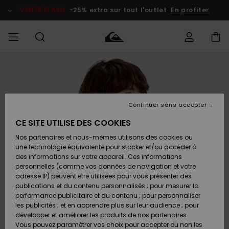
Passer
à
VENTE FLASH
-25% extra sur tout l'outlet
En profiter
l'information
sur
le
produit
français
Accéder à
HOMME
Vêtements
Vêtements
Shop
Surf Shop
Snow
Outlet
ma
Homme
Shop
Homme
commande
Homme
Nederlands
GARÇON
Continuer sans accepter
Accessoires
Accessoires
Nouveautés
Livraison
Surf Shop
Outlet
CE SITE UTILISE DES COOKIES
FEMME
Enfant
Snow
Enfant
Shop
Nos partenaires et nous-mêmes utilisons des cookies ou
Retours
Chaussures
Chaussures
A
Enfant
une technologie équivalente pour stocker et/ou accéder à
& Tongs
& Tongs
Découvrir
SURF
des informations sur votre appareil. Ces informations
Highlights
Outlet
personnelles (comme vos données de navigation et votre
Paiement
Femme
adresse IP) peuvent être utilisées pour vous présenter des
SNOW
Snow
publications et du contenu personnalisés ; pour mesurer la
Surf
Surf
Snow
Shop
Carte
performance publicitaire et du contenu ; pour personnaliser
Communauté
Femme
Cadeau
les publicités ; et en apprendre plus sur leur audience ; pour
VENTE
développer et améliorer les produits de nos partenaires.
FLASH
Snow
Snow
Vous pouvez paramétrer vos choix pour accepter ou non les