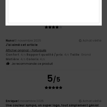
Je recommande ce produit
4
/5
Nuno
10 novembre 2025
Achat vérifié
J'ai aimé cet article
Afficher original - Português
Confort
: 4
Rapport qualité / prix
: 4
Taille
: Grand
/5
/5
Matière
: 4
Coloris
: 4
/5
/5
Je recommande ce produit
5
/5
Enrique
6 novembre 2025
Achat vérifié
Une couleur sympa, un super logo, tout simplement génial