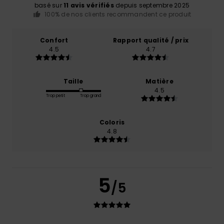
basé sur
11 avis vérifiés
depuis septembre 2025
100% de nos clients recommandent ce produit
Confort
Rapport qualité / prix
4.5
4.7
Taille
Matière
4.5
Trop petit
Trop grand
Coloris
4.8
5
/5