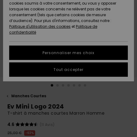
Quiksilver
A
cookies soumis à votre consentement, ou vous y opposer
Freedom
Découvrir
lorsque les cookies concernés ne relèvent pas de votre
Préférences
consentement (tels que certains cookies de mesure
Nouveautés
Nouveautés
Langue Et
d’audience). Pour plus d'informations, consultez notre :
Protection
Région
Politique d'utilisation des cookies
et
Politique de
des données
Communauté
confidentialité
A
A
AIDE &
Guide des
Découvrir
Découvrir
CONTACT
tailles
Personnaliser mes choix
COLLECTION
Démarrez
ECO-
Tout accepter
une
RESPONSABLE
conversation
pour obtenir
MAGASINS
la réponse la
plus rapide
Manches Courtes
à votre
Ev Mini Logo 2024
CARTE
question.
CADEAU
T-shirt à manches courtes Marron Homme
Démarrer
une
conversation
4.6
(11 Avis)
LISTE DE
25,00 €
SOUHAITS
63%
Trouvez des