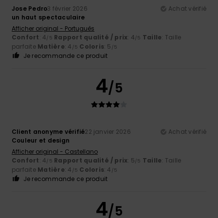
Jose Pedro
3 février 2026
Achat vérifié
un haut spectaculaire
Afficher original - Português
Confort
: 4
Rapport qualité / prix
: 4
Taille
: Taille
/5
/5
parfaite
Matière
: 4
Coloris
: 5
/5
/5
Je recommande ce produit
4
/5
Client anonyme vérifié
22 janvier 2026
Achat vérifié
Couleur et design
Afficher original - Castellano
Confort
: 4
Rapport qualité / prix
: 5
Taille
: Taille
/5
/5
parfaite
Matière
: 4
Coloris
: 4
/5
/5
Je recommande ce produit
4
/5