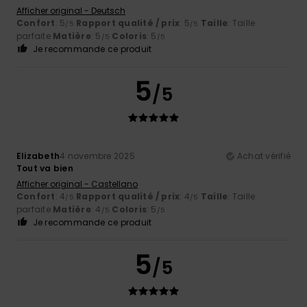
Afficher original - Deutsch
Confort
: 5
Rapport qualité / prix
: 5
Taille
: Taille
/5
/5
parfaite
Matière
: 5
Coloris
: 5
/5
/5
Je recommande ce produit
5
/5
Elizabeth
4 novembre 2025
Achat vérifié
Tout va bien
Afficher original - Castellano
Confort
: 4
Rapport qualité / prix
: 4
Taille
: Taille
/5
/5
parfaite
Matière
: 4
Coloris
: 5
/5
/5
Je recommande ce produit
5
/5