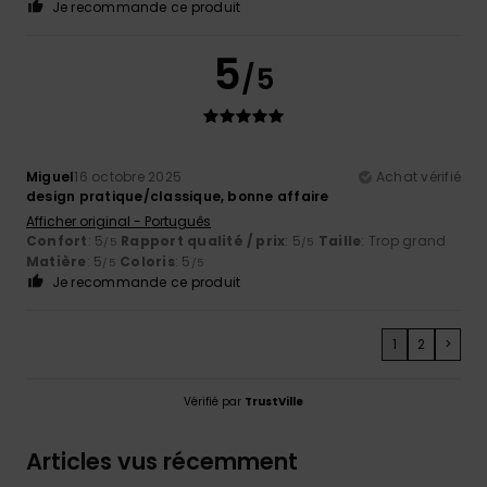
Je recommande ce produit
5
/5
Miguel
16 octobre 2025
Achat vérifié
design pratique/classique, bonne affaire
Afficher original - Português
Confort
: 5
Rapport qualité / prix
: 5
Taille
: Trop grand
/5
/5
Matière
: 5
Coloris
: 5
/5
/5
Je recommande ce produit
1
2
>
Vérifié par
TrustVille
Articles vus récemment