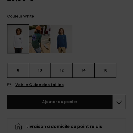
réponses
aux
questions
White
Couleur
les plus
fréquentes et
notre
formulaire
de contact.
Consulter
la FAQ
8
10
12
14
16
Voir le Guide des tailles
Ajouter au panier
Livraison à domicile ou point relais