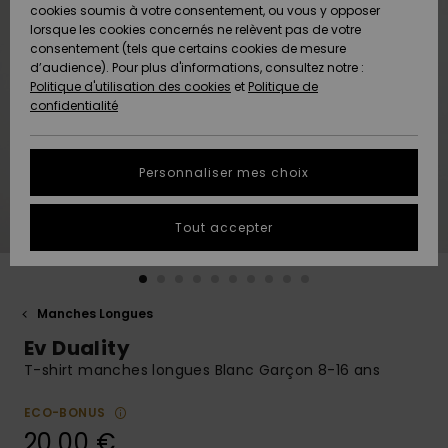
Quiksilver
A
cookies soumis à votre consentement, ou vous y opposer
Freedom
Découvrir
lorsque les cookies concernés ne relèvent pas de votre
Préférences
consentement (tels que certains cookies de mesure
Nouveautés
Nouveautés
Langue Et
d’audience). Pour plus d'informations, consultez notre :
Protection
Région
Politique d'utilisation des cookies
et
Politique de
des données
Communauté
confidentialité
A
A
AIDE &
Guide des
Découvrir
Découvrir
CONTACT
tailles
Personnaliser mes choix
COLLECTION
Démarrez
ECO-
Tout accepter
une
RESPONSABLE
conversation
pour obtenir
MAGASINS
la réponse la
plus rapide
Manches Longues
à votre
Ev Duality
CARTE
question.
CADEAU
T-shirt manches longues Blanc Garçon 8-16 ans
Démarrer
une
conversation
ECO-BONUS
LISTE DE
20,00 €
SOUHAITS
Trouvez des