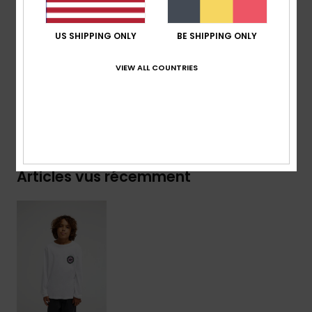
Marquage :
étiquette tissée sur la manche
US SHIPPING ONLY
BE SHIPPING ONLY
Composition
[Matière principale] 70% coton, 30% coton
recyclé
VIEW ALL COUNTRIES
Livraison & Retours
Articles vus récemment