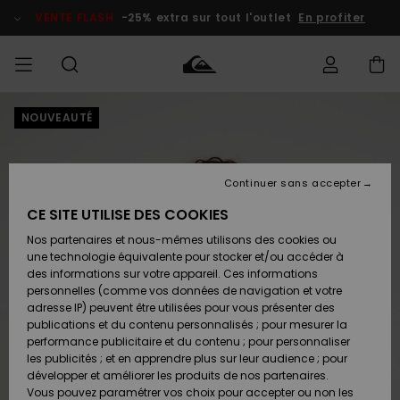
Passer
à
VENTE FLASH
-25% extra sur tout l'outlet
En profiter
l'information
sur
le
produit
NOUVEAUTÉ
français
Accéder à
HOMME
Vêtements
Vêtements
Shop
Surf Shop
Snow
Outlet
ma
Homme
Shop
Homme
commande
Homme
Nederlands
GARÇON
Continuer sans accepter
Accessoires
Accessoires
Nouveautés
Livraison
Surf Shop
Outlet
CE SITE UTILISE DES COOKIES
FEMME
Enfant
Snow
Enfant
Shop
Nos partenaires et nous-mêmes utilisons des cookies ou
Retours
Chaussures
Chaussures
A
Enfant
une technologie équivalente pour stocker et/ou accéder à
& Tongs
& Tongs
Découvrir
SURF
des informations sur votre appareil. Ces informations
Highlights
Outlet
personnelles (comme vos données de navigation et votre
Paiement
Femme
adresse IP) peuvent être utilisées pour vous présenter des
SNOW
Snow
publications et du contenu personnalisés ; pour mesurer la
Surf
Surf
Snow
Shop
Carte
performance publicitaire et du contenu ; pour personnaliser
Communauté
Femme
Cadeau
les publicités ; et en apprendre plus sur leur audience ; pour
VENTE
développer et améliorer les produits de nos partenaires.
FLASH
Snow
Snow
Vous pouvez paramétrer vos choix pour accepter ou non les