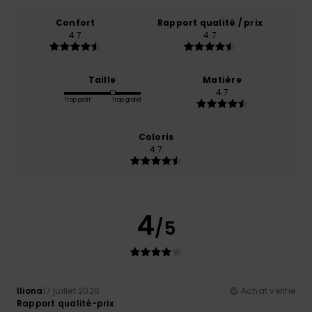
Confort
Rapport qualité / prix
4.7
4.7
Taille
Matière
4.7
Trop petit
Trop grand
Coloris
4.7
4
/5
Iliona
17 juillet 2026
Achat vérifié
Rapport qualité-prix