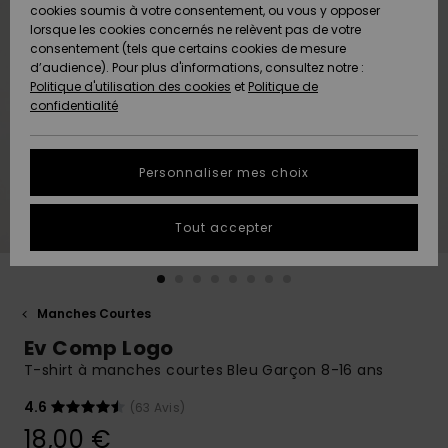
Quiksilver
A
cookies soumis à votre consentement, ou vous y opposer
Freedom
Découvrir
lorsque les cookies concernés ne relèvent pas de votre
Préférences
consentement (tels que certains cookies de mesure
Nouveautés
Nouveautés
Langue Et
d’audience). Pour plus d'informations, consultez notre :
Protection
Région
Politique d'utilisation des cookies
et
Politique de
des données
Communauté
confidentialité
A
A
AIDE &
Guide des
Découvrir
Découvrir
CONTACT
tailles
Personnaliser mes choix
COLLECTION
Démarrez
ECO-
Tout accepter
une
RESPONSABLE
conversation
pour obtenir
MAGASINS
la réponse la
plus rapide
Manches Courtes
à votre
Ev Comp Logo
CARTE
question.
CADEAU
T-shirt à manches courtes Bleu Garçon 8-16 ans
Démarrer
une
conversation
4.6
(63 Avis)
LISTE DE
18,00 €
SOUHAITS
Trouvez des