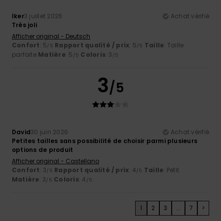
Iker
3 juillet 2026
Achat vérifié
Très joli
Afficher original - Deutsch
Confort
: 5
Rapport qualité / prix
: 5
Taille
: Taille
/5
/5
parfaite
Matière
: 5
Coloris
: 3
/5
/5
3
/5
David
30 juin 2026
Achat vérifié
Petites tailles sans possibilité de choisir parmi plusieurs
options de produit
Afficher original - Castellano
Confort
: 3
Rapport qualité / prix
: 4
Taille
: Petit
/5
/5
Matière
: 3
Coloris
: 4
/5
/5
1
2
3
...
7
>