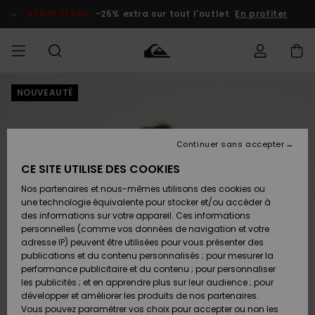
Passer
à
VENTE FLASH
-25% extra sur tout l'outlet
En profiter
l'information
sur
le
produit
NOUVEAUTÉ
français
Accéder à
HOMME
Vêtements
Vêtements
Shop
Surf Shop
Snow
Outlet
ma
Homme
Shop
Homme
commande
Homme
Nederlands
GARÇON
Continuer sans accepter
Accessoires
Accessoires
Nouveautés
Livraison
Surf Shop
Outlet
CE SITE UTILISE DES COOKIES
FEMME
Enfant
Snow
Enfant
Shop
Nos partenaires et nous-mêmes utilisons des cookies ou
Retours
Chaussures
Chaussures
A
Enfant
une technologie équivalente pour stocker et/ou accéder à
& Tongs
& Tongs
Découvrir
SURF
des informations sur votre appareil. Ces informations
Highlights
Outlet
personnelles (comme vos données de navigation et votre
Paiement
Femme
adresse IP) peuvent être utilisées pour vous présenter des
SNOW
Snow
publications et du contenu personnalisés ; pour mesurer la
Surf
Surf
Snow
Shop
Carte
performance publicitaire et du contenu ; pour personnaliser
Communauté
Femme
Cadeau
les publicités ; et en apprendre plus sur leur audience ; pour
VENTE
développer et améliorer les produits de nos partenaires.
FLASH
Snow
Snow
Vous pouvez paramétrer vos choix pour accepter ou non les