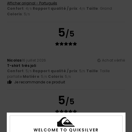
Afficher original - Português
Confort
: 4
Rapport qualité / prix
: 4
Taille
: Grand
/5
/5
Coloris
: 5
/5
5
/5
Nicolas
16 juillet 2026
Achat vérifié
T-shirt très joli
Confort
: 5
Rapport qualité / prix
: 5
Taille
: Taille
/5
/5
parfaite
Matière
: 5
Coloris
: 5
/5
/5
Je recommande ce produit
5
/5
Nicolas
16 juillet 2026
Achat vérifié
WELCOME TO QUIKSILVER