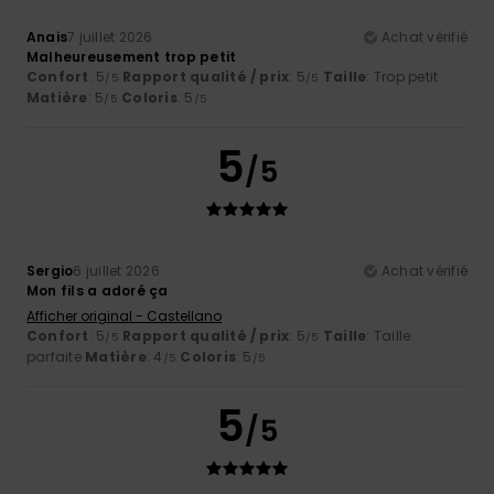
Anais
7 juillet 2026
Achat vérifié
Malheureusement trop petit
Confort
: 5
Rapport qualité / prix
: 5
Taille
: Trop petit
/5
/5
Matière
: 5
Coloris
: 5
/5
/5
5
/5
Sergio
6 juillet 2026
Achat vérifié
Mon fils a adoré ça
Afficher original - Castellano
Confort
: 5
Rapport qualité / prix
: 5
Taille
: Taille
/5
/5
parfaite
Matière
: 4
Coloris
: 5
/5
/5
5
/5