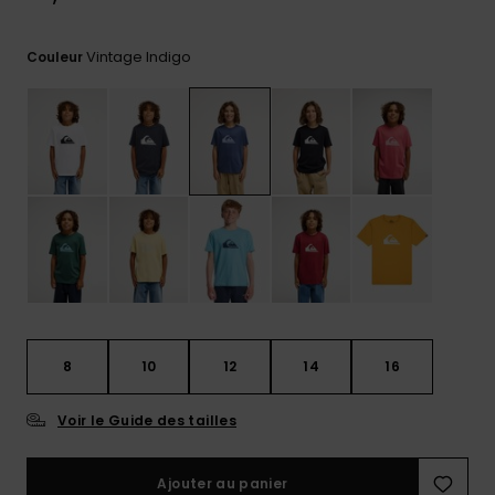
réponses
aux
questions
Vintage Indigo
Couleur
les plus
fréquentes et
notre
formulaire
de contact.
Consulter
la FAQ
8
10
12
14
16
Voir le Guide des tailles
Ajouter au panier