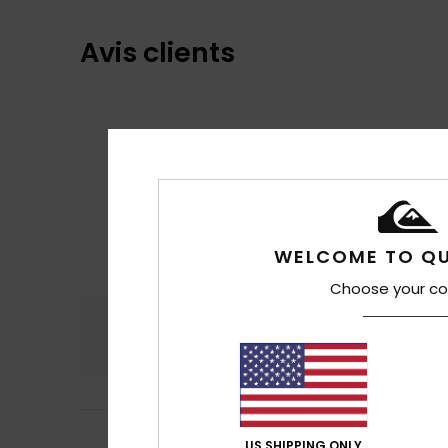
Avis clients
WELCOME TO QU
Choose your co
Confort
Rap
4.8
Hugo
15 juillet 202
US SHIPPING ONLY