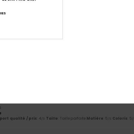
e sur la photo
 Português
IES
ort qualité / prix
: 5
Taille
: Taille parfaite
Matière
: 5
Coloris
: 5
/5
/5
/
e ce produit
026
, belle coupe.
ort qualité / prix
: 5
Taille
: Taille parfaite
Matière
: 4
Coloris
: 4
/5
/5
/
e ce produit
Italiano
ort qualité / prix
: 5
Taille
: Taille parfaite
Matière
: 5
Coloris
: 5
/5
/5
/
e ce produit
6
s
ort qualité / prix
: 4
Taille
: Taille parfaite
Matière
: 5
Coloris
: 5
/5
/5
/