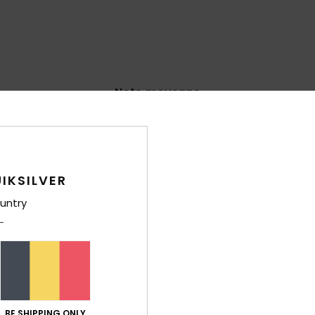
Note moyenne
4.8
/5
basé sur
6 avis vérifiés
depuis janvier 2026
IKSILVER
83% de nos clients recommandent ce produit
untry
port qualité / prix
Taille
Matiè
4.8
4.8
Trop petit
Trop grand
6
BE SHIPPING ONLY