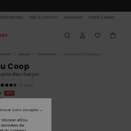
-RESPONSABLE
AIDE & CONTACT
MAGASINS
CARTE CADEAU
ASH
accueil
Garçon
Accessoires
Casquettes & Chapeaux
u Coop
uette Bleu Garçon
(6 Avis)
€
63%
7 €
ET
tinuer sans accepter
 FLASH EXTRA 25%
 stocker et/ou
os données de
 et du contenu