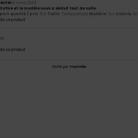
érifié
14 mars 2026
litative et le modèle nous a séduit tout de suite.
ort qualité / prix
: 5
Taille
: Taille parfaite
Matière
: 5
Coloris
: 5
/5
/5
/
e ce produit
026
e ce produit
Vérifié par
TrustVille