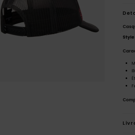
Deta
Casq
Style
Carac
M
I
É
F
Comp
Livr