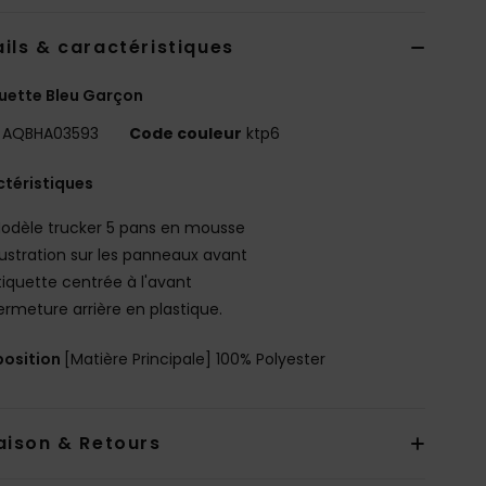
ils & caractéristiques
uette Bleu Garçon
AQBHA03593
Code couleur
ktp6
téristiques
odèle trucker 5 pans en mousse
llustration sur les panneaux avant
tiquette centrée à l'avant
ermeture arrière en plastique.
osition
[Matière Principale] 100% Polyester
aison & Retours