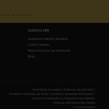
s l'email de bienvenue
QUIKSILVER
Quiksilver Freedom Benefits
Carte Cadeau
Réduction pour les étudiants
Blog
Paramètres de cookies |
Protection des Données |
Conditions Générales de Vente |
Conditions Générales d'Utilisation |
Conditions Générales du Programme de Fidélité |
Politique d'Utilisation des Cookies
© 2026 Quiksilver