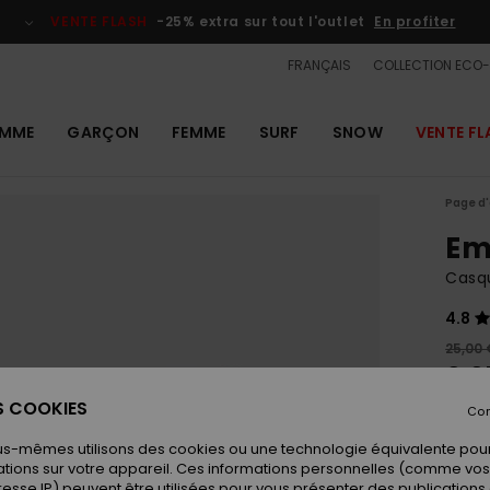
VENTE FLASH
-25% extra sur tout l'outlet
En profiter
FRANÇAIS
COLLECTION ECO
MME
GARÇON
FEMME
SURF
SNOW
VENTE FL
Page d'
Em
Casq
4.8
25,00 
9,3
ES COOKIES
OUTL
Con
VENTE
us-mêmes utilisons des cookies ou une technologie équivalente pour
tions sur votre appareil. Ces informations personnelles (comme v
resse IP) peuvent être utilisées pour vous présenter des publications