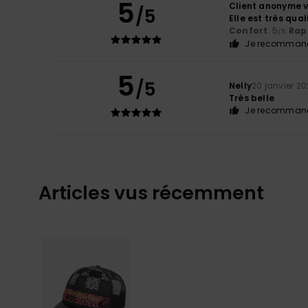
5
Client anonyme v
/5
Elle est très qua
Confort
: 5
Rapp
/5
Je recommand
5
/5
Nelly
20 janvier 2
Très belle
Je recommand
Articles vus récemment