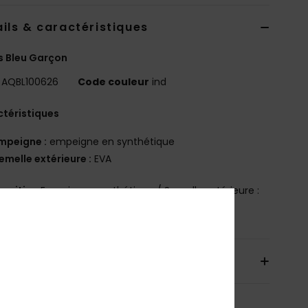
ils & caractéristiques
s Bleu Garçon
AQBL100626
Code couleur
ind
téristiques
mpeigne :
empeigne en synthétique
emelle extérieure :
EVA
osition
Empeigne : synthétique / Semelle extérieure :
aison & Retours