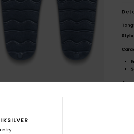
Deta
Tong
Style
Carac
E
S
Comp
EVA
Livr
IKSILVER
untry