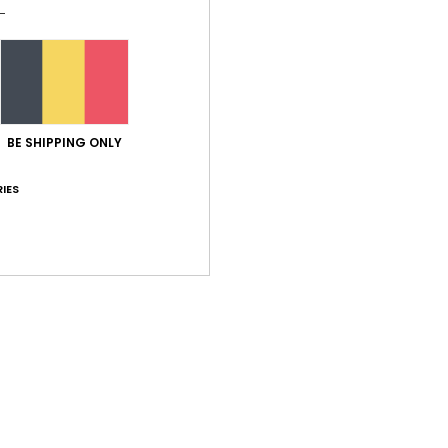
Note moyenne
5.0
BE SHIPPING ONLY
/5
IES
basé sur
1 avis vérifiés
depuis mai 2026
100% de nos clients recommandent ce produit
port qualité / prix
Taille
Matiè
5.0
5.0
Trop petit
Trop grand
6
ère plastique parfaite pour l'été en sortie de piscine ou de mer.
/ prix
: 5
Taille
: Taille parfaite
Matière
: 5
/5
/5