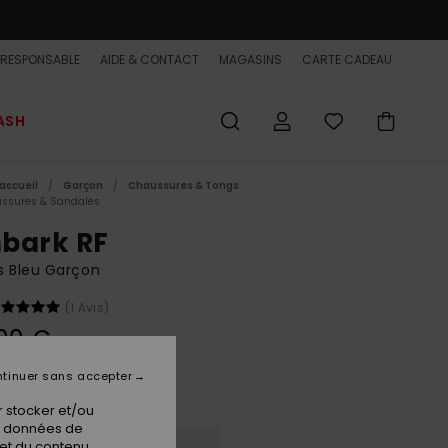
-RESPONSABLE
AIDE & CONTACT
MAGASINS
CARTE CADEAU
ASH
accueil
Garçon
Chaussures & Tongs
ssures & Sandales
bark RF
s Bleu Garçon
(1 Avis)
00 €
tinuer sans accepter
Indigo
ur
 stocker et/ou
os données de
 et du contenu