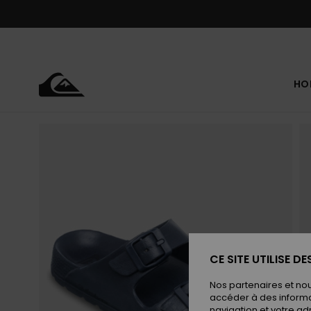
Passer
à
l'information
sur
le
produit
HO
CE SITE UTILISE D
Nos partenaires et no
accéder à des informa
navigation et votre ad