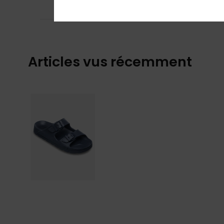
Je recommand
Articles vus récemment