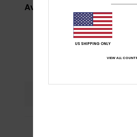
Avis clients
US SHIPPING ONLY
VIEW ALL COUNTR
Confort
Rap
NaN
5
Carine
16 mai 202
/5
Taille bien, mati
Rapport qualité 