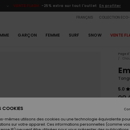
VENTE FLASH
-25% extra sur tout l'outlet
En profiter
FRANÇAIS
COLLECTION ECO
MME
GARÇON
FEMME
SURF
SNOW
VENTE FL
Page d'
Chau
Em
Tong
5.0
28,
ES COOKIES
Con
Coule
us-mêmes utilisons des cookies ou une technologie équivalente pour
tions sur votre appareil. Ces informations personnelles (comme v
resse IP) peuvent être utilisées pour vous présenter des publications