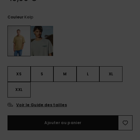
réponses
aux
questions
Kelp
Couleur
les plus
fréquentes et
notre
formulaire
de contact.
Consulter
la FAQ
XS
S
M
L
XL
XXL
Voir le Guide des tailles
Ajouter au panier