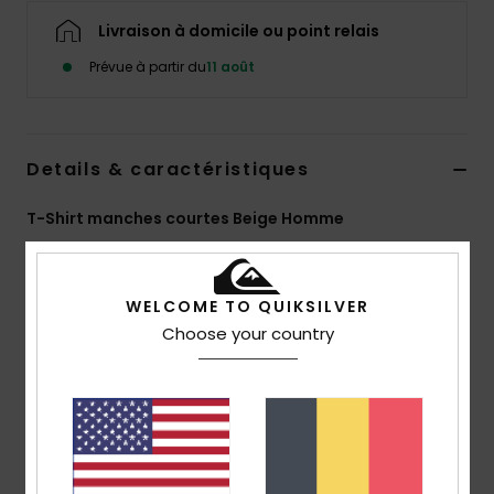
Livraison à domicile ou point relais
Prévue à partir du
11 août
Details & caractéristiques
T-Shirt manches courtes Beige Homme
Style
EQYZT08429
Code couleur
clm0
WELCOME TO QUIKSILVER
Caractéristiques
Choose your country
Matière :
jersey 100 % coton biologique [220 g/m²]
Coupe :
confort
Col :
col rond
Imprimé :
sérigraphie sur la poitrine et au dos
Marquage :
étiquette Quiksilver tissée sur la
manche