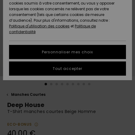
Quiksilver
A
cookies soumis à votre consentement, ou vous y opposer
Freedom
Découvrir
lorsque les cookies concernés ne relèvent pas de votre
Préférences
consentement (tels que certains cookies de mesure
Nouveautés
Nouveautés
Langue Et
d’audience). Pour plus d'informations, consultez notre :
Protection
Région
Politique d'utilisation des cookies
et
Politique de
des données
Communauté
confidentialité
A
A
AIDE &
Guide des
Découvrir
Découvrir
CONTACT
tailles
Personnaliser mes choix
COLLECTION
Démarrez
ECO-
Tout accepter
une
RESPONSABLE
conversation
pour obtenir
MAGASINS
la réponse la
plus rapide
Manches Courtes
à votre
Deep House
CARTE
question.
CADEAU
T-Shirt manches courtes Beige Homme
Démarrer
une
conversation
ECO-BONUS
LISTE DE
40,00 €
SOUHAITS
Trouvez des