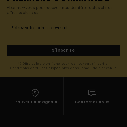
Abonnez-vous pour recevoir nos dernières actus et nos
offres exclusives.
S'inscrire
(*) Offre valable en ligne pour les nouveaux inscrits -
Conditions détaillées disponibles dans l'email de bienvenue
Trouver un magasin
Contactez nous