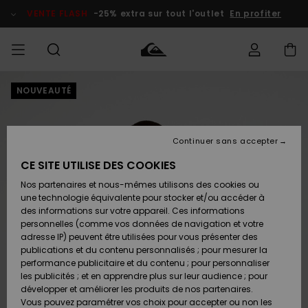
Passer
à
VENTE FLASH
-25% extra sur tout l'outlet
En profiter
l'information
sur
le
produit
NOUVEAUTÉ
français
Accéder à
HOMME
Vêtements
Vêtements
Shop
Surf Shop
Snow
Outlet
ma
Homme
Shop
Homme
commande
Homme
Nederlands
GARÇON
Continuer sans accepter
Accessoires
Accessoires
Nouveautés
Livraison
Surf Shop
Outlet
CE SITE UTILISE DES COOKIES
FEMME
Enfant
Snow
Enfant
Shop
Nos partenaires et nous-mêmes utilisons des cookies ou
Retours
Chaussures
Chaussures
A
Enfant
une technologie équivalente pour stocker et/ou accéder à
& Tongs
& Tongs
Découvrir
SURF
des informations sur votre appareil. Ces informations
Highlights
Outlet
personnelles (comme vos données de navigation et votre
Paiement
Femme
adresse IP) peuvent être utilisées pour vous présenter des
SNOW
Snow
publications et du contenu personnalisés ; pour mesurer la
Surf
Surf
Snow
Shop
Carte
performance publicitaire et du contenu ; pour personnaliser
Communauté
Femme
Cadeau
les publicités ; et en apprendre plus sur leur audience ; pour
VENTE
développer et améliorer les produits de nos partenaires.
FLASH
Snow
Snow
Vous pouvez paramétrer vos choix pour accepter ou non les