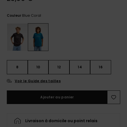
réponses
aux
questions
Blue Coral
Couleur
les plus
fréquentes et
notre
formulaire
de contact.
Consulter
la FAQ
8
10
12
14
16
Voir le Guide des tailles
Ajouter au panier
Livraison à domicile ou point relais