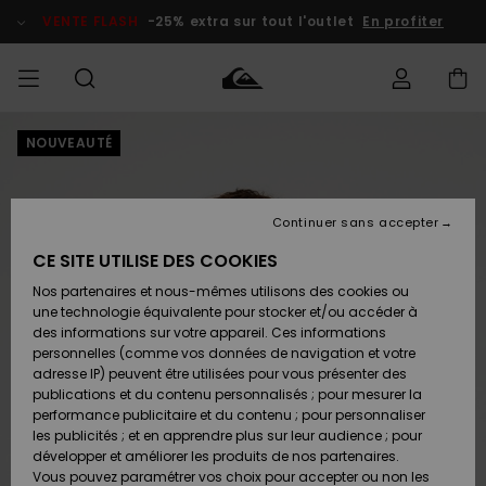
Passer
à
VENTE FLASH
-25% extra sur tout l'outlet
En profiter
l'information
sur
le
produit
NOUVEAUTÉ
français
Accéder à
HOMME
Vêtements
Vêtements
Shop
Surf Shop
Snow
Outlet
ma
Homme
Shop
Homme
commande
Homme
Nederlands
GARÇON
Continuer sans accepter
Accessoires
Accessoires
Nouveautés
Livraison
Surf Shop
Outlet
CE SITE UTILISE DES COOKIES
FEMME
Enfant
Snow
Enfant
Shop
Nos partenaires et nous-mêmes utilisons des cookies ou
Retours
Chaussures
Chaussures
A
Enfant
une technologie équivalente pour stocker et/ou accéder à
& Tongs
& Tongs
Découvrir
SURF
des informations sur votre appareil. Ces informations
Highlights
Outlet
personnelles (comme vos données de navigation et votre
Paiement
Femme
adresse IP) peuvent être utilisées pour vous présenter des
SNOW
Snow
publications et du contenu personnalisés ; pour mesurer la
Surf
Surf
Snow
Shop
Carte
performance publicitaire et du contenu ; pour personnaliser
Communauté
Femme
Cadeau
les publicités ; et en apprendre plus sur leur audience ; pour
VENTE
développer et améliorer les produits de nos partenaires.
FLASH
Snow
Snow
Vous pouvez paramétrer vos choix pour accepter ou non les