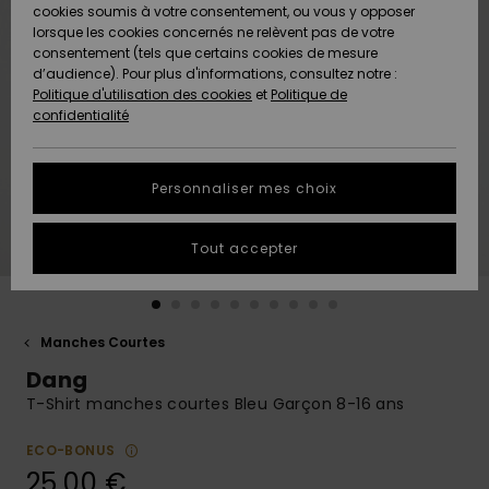
Quiksilver
A
cookies soumis à votre consentement, ou vous y opposer
Freedom
Découvrir
lorsque les cookies concernés ne relèvent pas de votre
Préférences
consentement (tels que certains cookies de mesure
Nouveautés
Nouveautés
Langue Et
d’audience). Pour plus d'informations, consultez notre :
Protection
Région
Politique d'utilisation des cookies
et
Politique de
des données
Communauté
confidentialité
A
A
AIDE &
Guide des
Découvrir
Découvrir
CONTACT
tailles
Personnaliser mes choix
COLLECTION
Démarrez
ECO-
Tout accepter
une
RESPONSABLE
conversation
pour obtenir
MAGASINS
la réponse la
plus rapide
Manches Courtes
à votre
Dang
CARTE
question.
CADEAU
T-Shirt manches courtes Bleu Garçon 8-16 ans
Démarrer
une
conversation
ECO-BONUS
LISTE DE
25,00 €
SOUHAITS
Trouvez des