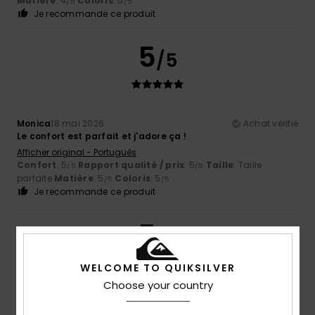
Matière
: 4
Coloris
: 5
/5
/5
Je recommande ce produit
5
/5
Monica
18 mai 2026
Achat vérifié
Le confort est parfait et j'adore ça !
Afficher original - Português
Confort
: 5
Rapport qualité / prix
: 5
Taille
: Taille
/5
/5
parfaite
Matière
: 5
Coloris
: 5
/5
/5
Je recommande ce produit
5
/5
WELCOME TO QUIKSILVER
Choose your country
Els
8 avril 2026
Achat vérifié
Très jolie er bon qualité