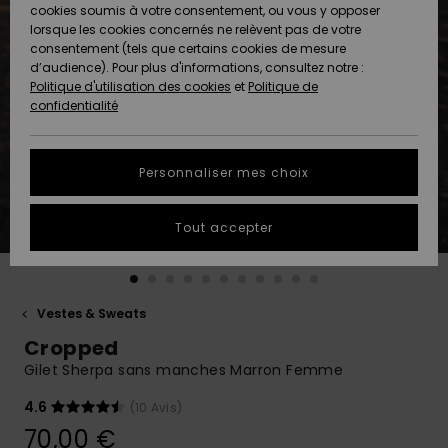
Quiksilver
A
cookies soumis à votre consentement, ou vous y opposer
Freedom
Découvrir
lorsque les cookies concernés ne relèvent pas de votre
Préférences
consentement (tels que certains cookies de mesure
Nouveautés
Nouveautés
Langue Et
d’audience). Pour plus d'informations, consultez notre :
Protection
Région
Politique d'utilisation des cookies
et
Politique de
des données
Communauté
confidentialité
A
A
AIDE &
Guide des
Découvrir
Découvrir
CONTACT
tailles
Personnaliser mes choix
COLLECTION
Démarrez
ECO-
Tout accepter
une
RESPONSABLE
conversation
pour obtenir
MAGASINS
la réponse la
plus rapide
Vestes & Sweats
à votre
Cropped
CARTE
question.
CADEAU
Gilet Sherpa sans manches Marron Femme
Démarrer
une
conversation
4.6
(10 Avis)
LISTE DE
70,00 €
SOUHAITS
Trouvez des