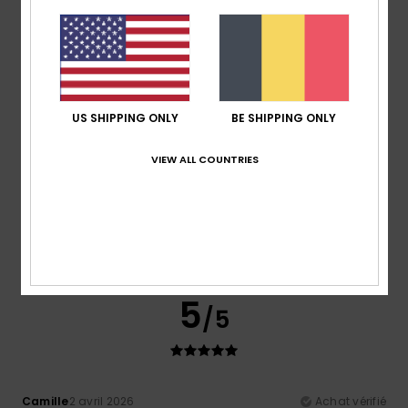
Confort
: 5
Rapport qualité / prix
: 5
Taille
: Taille
/5
/5
parfaite
Matière
: 5
Coloris
: 5
/5
/5
Je recommande ce produit
5
/5
US SHIPPING ONLY
BE SHIPPING ONLY
VIEW ALL COUNTRIES
Isabelle
8 avril 2026
Achat vérifié
très sympa
Confort
: 5
Rapport qualité / prix
: 5
Taille
: Petit
/5
/5
Matière
: 5
Coloris
: 5
/5
/5
Je recommande ce produit
5
/5
Camille
2 avril 2026
Achat vérifié