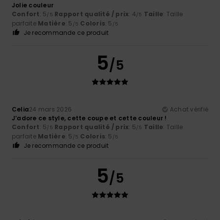
Jolie couleur
Confort
: 5
Rapport qualité / prix
: 4
Taille
: Taille
/5
/5
parfaite
Matière
: 5
Coloris
: 5
/5
/5
Je recommande ce produit
5
/5
Celia
24 mars 2026
Achat vérifié
J’adore ce style, cette coupe et cette couleur !
Confort
: 5
Rapport qualité / prix
: 5
Taille
: Taille
/5
/5
parfaite
Matière
: 5
Coloris
: 5
/5
/5
Je recommande ce produit
5
/5