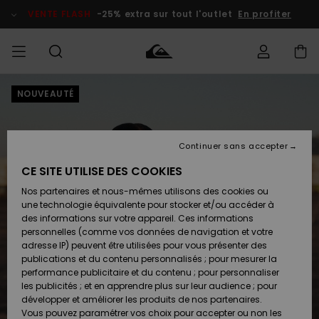
Passer
à
VENTE FLASH
-25% extra sur tout l'outlet
En profiter
l'information
sur
le
produit
NOUVEAUTÉ
français
Accéder à
HOMME
Vêtements
Vêtements
Shop
Surf Shop
Snow
Outlet
ma
Homme
Shop
Homme
commande
Homme
Nederlands
GARÇON
Continuer sans accepter
Accessoires
Accessoires
Nouveautés
Livraison
Surf Shop
Outlet
CE SITE UTILISE DES COOKIES
FEMME
Enfant
Snow
Enfant
Shop
Nos partenaires et nous-mêmes utilisons des cookies ou
Retours
Chaussures
Chaussures
A
Enfant
une technologie équivalente pour stocker et/ou accéder à
& Tongs
& Tongs
Découvrir
SURF
des informations sur votre appareil. Ces informations
Highlights
Outlet
personnelles (comme vos données de navigation et votre
Paiement
Femme
adresse IP) peuvent être utilisées pour vous présenter des
SNOW
Snow
publications et du contenu personnalisés ; pour mesurer la
Surf
Surf
Snow
Shop
Carte
performance publicitaire et du contenu ; pour personnaliser
Communauté
Femme
Cadeau
les publicités ; et en apprendre plus sur leur audience ; pour
VENTE
développer et améliorer les produits de nos partenaires.
FLASH
Snow
Snow
Vous pouvez paramétrer vos choix pour accepter ou non les