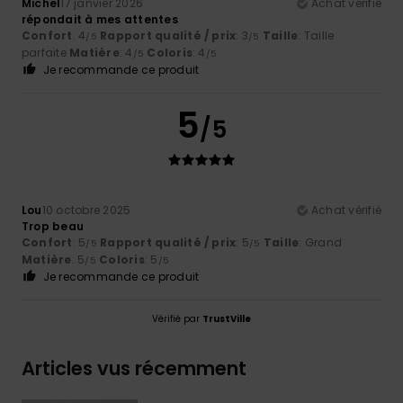
Michel
17 janvier 2026
Achat vérifié
répondait à mes attentes
Confort
: 4
Rapport qualité / prix
: 3
Taille
: Taille
/5
/5
parfaite
Matière
: 4
Coloris
: 4
/5
/5
Je recommande ce produit
5
/5
Lou
10 octobre 2025
Achat vérifié
Trop beau
Confort
: 5
Rapport qualité / prix
: 5
Taille
: Grand
/5
/5
Matière
: 5
Coloris
: 5
/5
/5
Je recommande ce produit
Vérifié par
TrustVille
Articles vus récemment