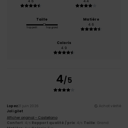
4.6
4.4
Taille
Matière
4.6
Trop petit
Trop grand
Coloris
4.9
4
/5
Lopez
21 juin 2026
Achat vérifié
Joli gilet
Afficher original - Castellano
Confort
: 4
Rapport qualité / prix
: 4
Taille
: Grand
/5
/5