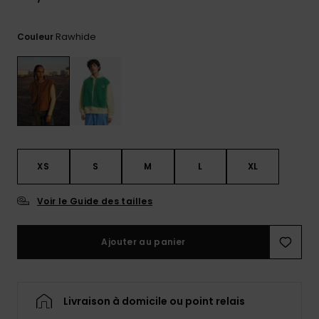
réponses
aux
questions
Rawhide
Couleur
les plus
fréquentes et
notre
formulaire
de contact.
Consulter
la FAQ
XS
S
M
L
XL
Voir le Guide des tailles
Ajouter au panier
Livraison à domicile ou point relais