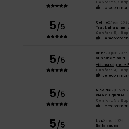
Confort
: 5
Rapp
/5
Je recommand
5
Celine
27 juin 202
/5
Très belle chemi
Confort
: 5
Rapp
/5
Je recommand
Brian
20 juin 2026
5
/5
Superbe t-shirt
Afficher original - 
Confort
: 4
Rapp
/5
Je recommand
5
Nicolas
17 juin 20
/5
Rien à signaler
Confort
: 5
Rapp
/5
Je recommand
5
Lisa
3 mai 2026
/5
Belle coupe