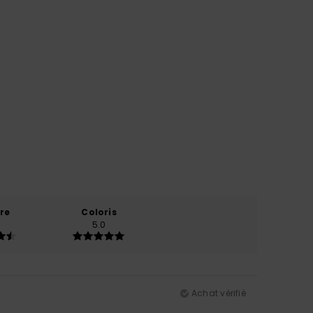
re
Coloris
5.0
Achat vérifié