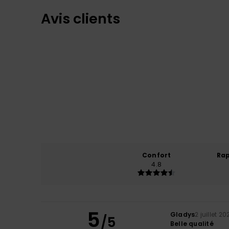
Avis clients
Confort
Rap
4.8
5
Gladys
2 juillet 20
/5
Belle qualité