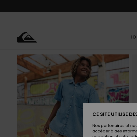
Passer
à
l'information
sur
le
produit
HO
CE SITE UTILISE D
Nos partenaires et no
accéder à des informa
navigation et votre ad