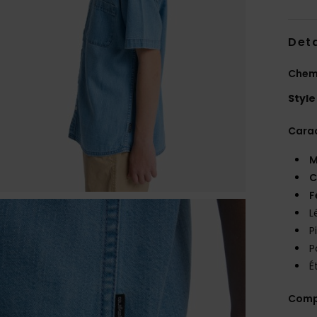
Deta
Chemi
Style
Carac
M
C
F
L
P
P
É
Comp