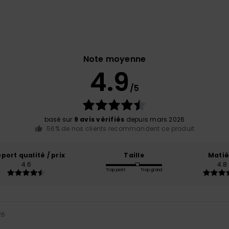
Note moyenne
4.9
/5
basé sur
9 avis vérifiés
depuis mars 2026
56% de nos clients recommandent ce produit
port qualité / prix
Taille
Matiè
4.6
4.8
Trop petit
Trop grand
26