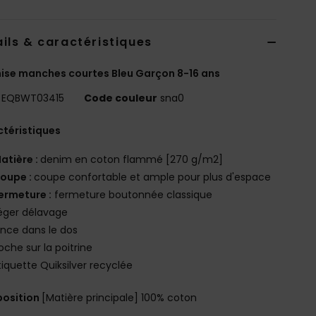
ils & caractéristiques
se manches courtes Bleu Garçon 8-16 ans
EQBWT03415
Code couleur
sna0
téristiques
atière :
denim en coton flammé [270 g/m2]
oupe :
coupe confortable et ample pour plus d'espace
ermeture :
fermeture boutonnée classique
éger délavage
ince dans le dos
oche sur la poitrine
tiquette Quiksilver recyclée
osition
[Matière principale] 100% coton