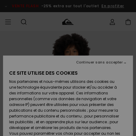
Passer
à
VENTE FLASH
-25% extra sur tout l'outlet
En profiter
l'information
sur
le
produit
français
Accéder à
HOMME
Vêtements
Vêtements
Shop
Surf Shop
Snow
Outlet
ma
Homme
Shop
Homme
commande
Homme
Nederlands
GARÇON
Continuer sans accepter
Accessoires
Accessoires
Nouveautés
Livraison
Surf Shop
Outlet
CE SITE UTILISE DES COOKIES
FEMME
Enfant
Snow
Enfant
Shop
Nos partenaires et nous-mêmes utilisons des cookies ou
Retours
Chaussures
Chaussures
A
Enfant
une technologie équivalente pour stocker et/ou accéder à
& Tongs
& Tongs
Découvrir
SURF
des informations sur votre appareil. Ces informations
Highlights
Outlet
personnelles (comme vos données de navigation et votre
Paiement
Femme
adresse IP) peuvent être utilisées pour vous présenter des
SNOW
Snow
publications et du contenu personnalisés ; pour mesurer la
Surf
Surf
Snow
Shop
Carte
performance publicitaire et du contenu ; pour personnaliser
Communauté
Femme
Cadeau
les publicités ; et en apprendre plus sur leur audience ; pour
VENTE
développer et améliorer les produits de nos partenaires.
FLASH
Snow
Snow
Vous pouvez paramétrer vos choix pour accepter ou non les