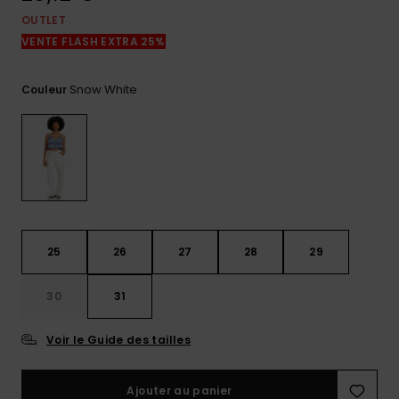
réponses
OUTLET
aux
questions
VENTE FLASH EXTRA 25%
les plus
fréquentes et
notre
Snow White
Couleur
formulaire
de contact.
Consulter
la FAQ
25
26
27
28
29
30
31
Voir le Guide des tailles
Ajouter au panier