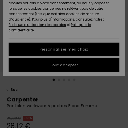
Quiksilver
A
cookies soumis à votre consentement, ou vous y opposer
Freedom
Découvrir
lorsque les cookies concernés ne relèvent pas de votre
Préférences
consentement (tels que certains cookies de mesure
Nouveautés
Nouveautés
Langue Et
d’audience). Pour plus d'informations, consultez notre :
Protection
Région
Politique d'utilisation des cookies
et
Politique de
des données
Communauté
confidentialité
A
A
AIDE &
Guide des
Découvrir
Découvrir
CONTACT
tailles
Personnaliser mes choix
COLLECTION
Démarrez
ECO-
Tout accepter
une
RESPONSABLE
conversation
pour obtenir
MAGASINS
la réponse la
plus rapide
Bas
à votre
Carpenter
CARTE
question.
CADEAU
Pantalon workwear 5 poches Blanc Femme
Démarrer
une
conversation
75,00 €
63%
LISTE DE
28,12 €
SOUHAITS
Trouvez des