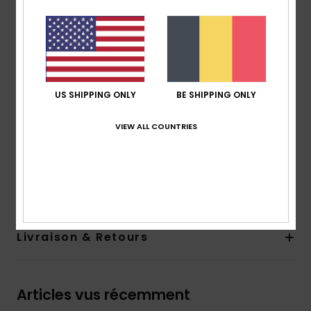
vintage
Coupe :
Coupe workwear
Taille :
taille fixe
Fermeture :
boutons à rivet en métal à l'avant
Poches :
poches sur le côté
US SHIPPING ONLY
BE SHIPPING ONLY
Poche arrière
Logo :
broderie sur la poche arrière
VIEW ALL COUNTRIES
Autres caractéristiques :
passants pour ceinture à
la taille
Composition
[Matière principale] 100% coton
Livraison & Retours
Articles vus récemment