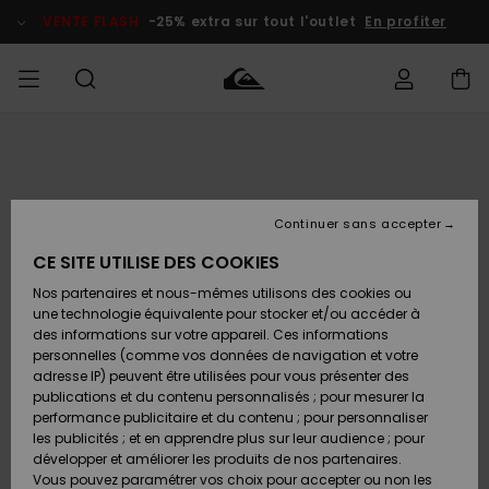
Passer
à
VENTE FLASH
-25% extra sur tout l'outlet
En profiter
l'information
sur
le
produit
français
Accéder à
HOMME
Vêtements
Vêtements
Shop
Surf Shop
Snow
Outlet
ma
Homme
Shop
Homme
commande
Homme
Nederlands
GARÇON
Continuer sans accepter
Accessoires
Accessoires
Nouveautés
Livraison
Surf Shop
Outlet
CE SITE UTILISE DES COOKIES
FEMME
Enfant
Snow
Enfant
Shop
Nos partenaires et nous-mêmes utilisons des cookies ou
Retours
Chaussures
Chaussures
A
Enfant
une technologie équivalente pour stocker et/ou accéder à
& Tongs
& Tongs
Découvrir
SURF
des informations sur votre appareil. Ces informations
Highlights
Outlet
personnelles (comme vos données de navigation et votre
Paiement
Femme
adresse IP) peuvent être utilisées pour vous présenter des
SNOW
Snow
publications et du contenu personnalisés ; pour mesurer la
Surf
Surf
Snow
Shop
Carte
performance publicitaire et du contenu ; pour personnaliser
Communauté
Femme
Cadeau
les publicités ; et en apprendre plus sur leur audience ; pour
VENTE
développer et améliorer les produits de nos partenaires.
FLASH
Snow
Snow
Vous pouvez paramétrer vos choix pour accepter ou non les