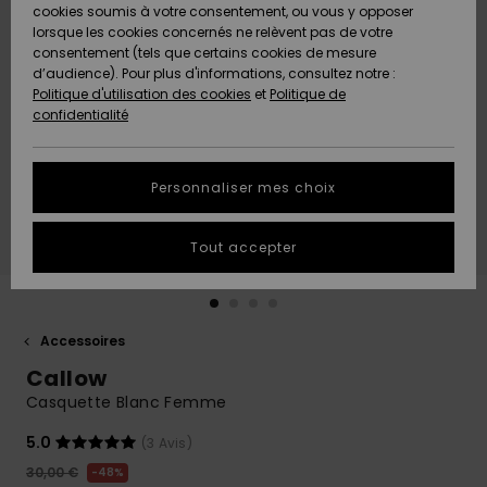
Quiksilver
A
cookies soumis à votre consentement, ou vous y opposer
Freedom
Découvrir
lorsque les cookies concernés ne relèvent pas de votre
Préférences
consentement (tels que certains cookies de mesure
Nouveautés
Nouveautés
Langue Et
d’audience). Pour plus d'informations, consultez notre :
Protection
Région
Politique d'utilisation des cookies
et
Politique de
des données
Communauté
confidentialité
A
A
AIDE &
Guide des
Découvrir
Découvrir
CONTACT
tailles
Personnaliser mes choix
COLLECTION
Démarrez
ECO-
Tout accepter
une
RESPONSABLE
conversation
pour obtenir
MAGASINS
la réponse la
plus rapide
Accessoires
à votre
Callow
CARTE
question.
CADEAU
Casquette Blanc Femme
Démarrer
une
conversation
5.0
(3 Avis)
LISTE DE
30,00 €
SOUHAITS
48%
Trouvez des