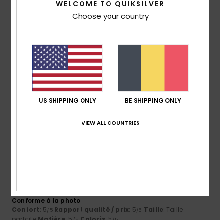
Confort
Rapport qualité / prix
WELCOME TO QUIKSILVER
4.7
4.7
Choose your country
Taille
Matière
5.0
Trop petit
Trop grand
Coloris
5.0
US SHIPPING ONLY
BE SHIPPING ONLY
VIEW ALL COUNTRIES
5
/5
Mireille
21 juin 2026
Achat vérifié
Conforme à la photo
Confort
: 5
Rapport qualité / prix
: 5
Taille
: Taille
/5
/5
parfaite
Matière
: 5
Coloris
: 5
/5
/5