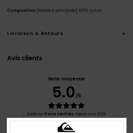
Composition
[Matière principale] 100% coton
Livraison & Retours
Avis clients
Note moyenne
5.0
/5
basé sur
3 avis vérifiés
depuis mai 2026
67% de nos clients recommandent ce produit