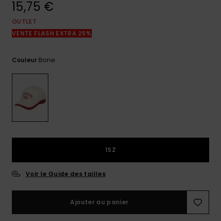
15,75 €
réponses
aux
questions
OUTLET
les plus
VENTE FLASH EXTRA 25%
fréquentes et
notre
formulaire
Bone
Couleur
de contact.
Consulter
la FAQ
1SZ
Voir le Guide des tailles
Ajouter au panier