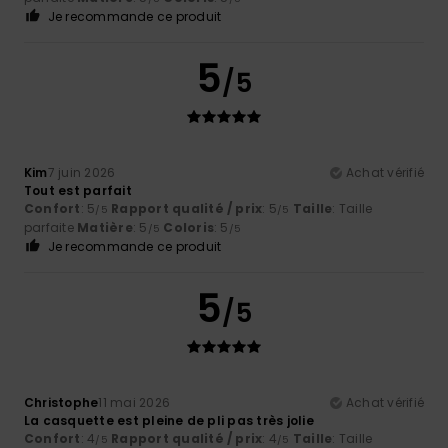
Je recommande ce produit
5
/5
Kim
7 juin 2026
Achat vérifié
Tout est parfait
Confort
: 5
Rapport qualité / prix
: 5
Taille
: Taille
/5
/5
parfaite
Matière
: 5
Coloris
: 5
/5
/5
Je recommande ce produit
5
/5
Christophe
11 mai 2026
Achat vérifié
La casquette est pleine de pli pas très jolie
Confort
: 4
Rapport qualité / prix
: 4
Taille
: Taille
/5
/5