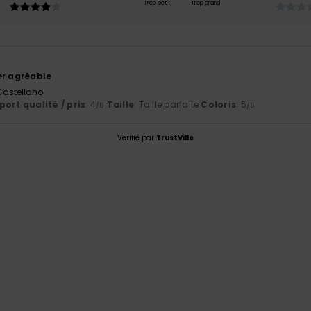
Trop petit
Trop grand
6
er agréable
 Castellano
ort qualité / prix
: 4
Taille
: Taille parfaite
Coloris
: 5
/5
/5
Vérifié par
TrustVille