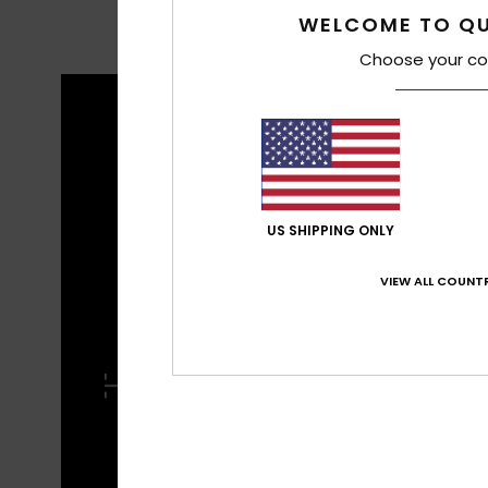
WELCOME TO QU
Choose your co
CARA
Restez
piste
US SHIPPING ONLY
équip
VIEW ALL COUNTR
COUPE
Une coupe décontractée sans être trop
baggy qui offre un maximum de confort et