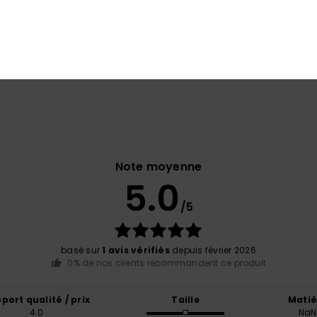
garder au chaud en plein cœur de l’hiver.
Note moyenne
5.0
/5
basé sur
1 avis vérifiés
depuis février 2026
0% de nos clients recommandent ce produit
port qualité / prix
Taille
Matiè
4.0
NaN