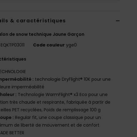
ils & caractéristiques
lon de snow technique Jaune Garçon
EQKTP03011
Code couleur
yge0
téristiques
ECHNOLOGIE
mperméabilité :
technologie DryFlight® 10K pour une
leure imperméabilité
haleur :
Technologie WarmFlight® x3 Eco pour une
ation très chaude et respirante, fabriquée à partir de
eilles PET recyclées, Poids de remplissage 100 g
oupe :
Regular fit, une coupe classique pour un
imum de liberté de mouvement et de confort
ADE BETTER