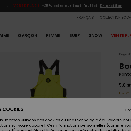
VENTE FLASH
-25% extra sur tout l'outlet
En profiter
FRANÇAIS
COLLECTION ECO
MME
GARÇON
FEMME
SURF
SNOW
VENTE FL
Page d'
Bo
Pant
5.0
ECO-
100,00
37,
ES COOKIES
Con
OUTL
us-mêmes utilisons des cookies ou une technologie équivalente pour
VENTE
tions sur votre appareil. Ces informations personnelles (comme v
resse IP) peuvent être utilisées pour vous présenter des publications