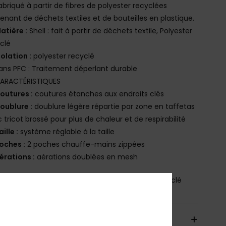
abriqué à partir de fibres de polyester recyclées
enant de déchets textiles et de bouteilles en plastique.
atière :
Shell : fait à partir de déchets textile, Polyester
clé
solation :
polyester recyclé
ans PFC : Traitement déperlant durable
ARACTÉRISTIQUES
outures :
coutures étanches aux endroits clés
oublure :
doublure légère répartie par zone en taffetas
 tricot brossé pour plus de chaleur et de respirabilité
aille :
système réglable à la taille
oches :
2 poches chauffe-mains zippées
érations :
aérations doublées en mesh
osition
[Matière principale] 100% Polyester Recyclé
aison & Retours