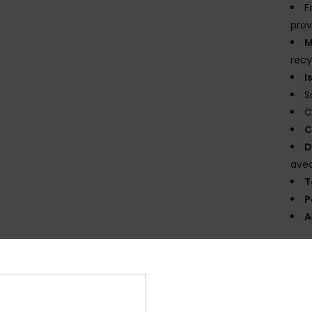
F
prov
M
recy
I
S
C
C
D
avec
T
P
A
Comp
Livr