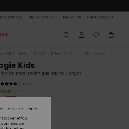
-RESPONSABLE
AIDE & CONTACT
MAGASINS
CARTE CADEAU
ASH
accueil
Snow
Snow Shop Enfant
Pantalons de Snowboard
ogie Kids
alon de snow technique Jaune Garçon
(1 Avis)
BONUS
 €
63%
50 €
tinuer sans accepter
ET
 stocker et/ou
 FLASH EXTRA 25%
os données de
 et du contenu