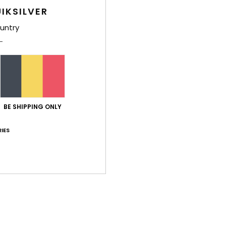
IKSILVER
untry
CTÉRISTIQUES & TECHNOL
 au chaud et au sec. Dans la poudreuse jusqu’à la taille, 
s fraîchement damées ou en plein freestyle au snow par
BE SHIPPING ONLY
ements outerwear vous garantissent un maximum de ch
d’imperméabilité et de liberté de mouvement.
IES
ISOLATION
Warmflight X3 est une isolation ultra-
performante et respirante pour vous