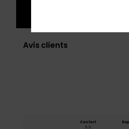
une liberté de mouvement optimale.
Avis clients
Confort
Rap
5.0