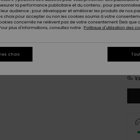
esurer la performance publicitaire et du contenu ; pour personnaliser 
Coule
leur audience ; pour développer et améliorer les produits de nos pa
 choix pour accepter ou non les cookies soumis à votre consenteme
ookies concernés ne relèvent pas de votre consentement (tels que c
ur plus d'informations, consultez notre :
Politique d'utilisation des c
mes choix
Tou
2
Vo