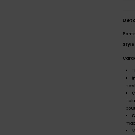
Deta
Panta
Style
Carac
T
I
meil
C
isol
bout
C
max
M