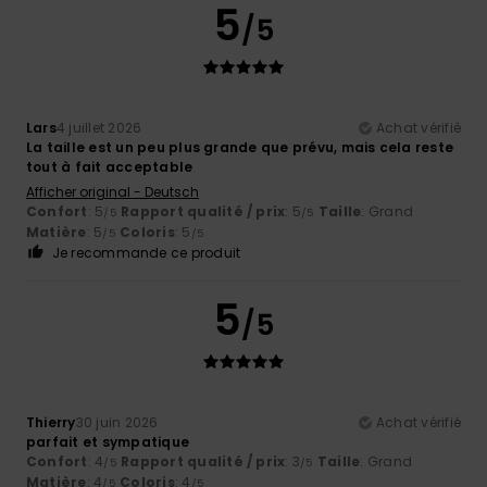
5
/5
Lars
4 juillet 2026
Achat vérifié
La taille est un peu plus grande que prévu, mais cela reste
tout à fait acceptable
Afficher original - Deutsch
Confort
: 5
Rapport qualité / prix
: 5
Taille
: Grand
/5
/5
Matière
: 5
Coloris
: 5
/5
/5
Je recommande ce produit
5
/5
Thierry
30 juin 2026
Achat vérifié
parfait et sympatique
Confort
: 4
Rapport qualité / prix
: 3
Taille
: Grand
/5
/5
Matière
: 4
Coloris
: 4
/5
/5