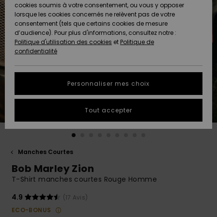
Quiksilver
A
cookies soumis à votre consentement, ou vous y opposer
Freedom
Découvrir
lorsque les cookies concernés ne relèvent pas de votre
Préférences
consentement (tels que certains cookies de mesure
Nouveautés
Nouveautés
Langue Et
d’audience). Pour plus d'informations, consultez notre :
Protection
Région
Politique d'utilisation des cookies
et
Politique de
des données
Communauté
confidentialité
A
A
AIDE &
Guide des
Découvrir
Découvrir
CONTACT
tailles
Personnaliser mes choix
COLLECTION
Démarrez
ECO-
Tout accepter
une
RESPONSABLE
conversation
pour obtenir
MAGASINS
la réponse la
plus rapide
Manches Courtes
à votre
Bob Marley Zion
CARTE
question.
CADEAU
T-Shirt manches courtes Rouge Homme
Démarrer
une
conversation
4.9
(17 Avis)
LISTE DE
ECO-BONUS
SOUHAITS
Trouvez des