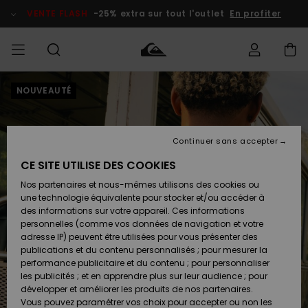
Passer
à
VENTE FLASH
-25% extra sur tout l'outlet
En profiter
l'information
sur
le
produit
NOUVEAUTÉ
français
Accéder à
HOMME
Vêtements
Vêtements
Shop
Surf Shop
Snow
Outlet
ma
Homme
Shop
Homme
commande
Homme
Nederlands
GARÇON
Continuer sans accepter
Accessoires
Accessoires
Nouveautés
Livraison
Surf Shop
Outlet
CE SITE UTILISE DES COOKIES
FEMME
Enfant
Snow
Enfant
Shop
Nos partenaires et nous-mêmes utilisons des cookies ou
Retours
Chaussures
Chaussures
A
Enfant
une technologie équivalente pour stocker et/ou accéder à
& Tongs
& Tongs
Découvrir
SURF
des informations sur votre appareil. Ces informations
Highlights
Outlet
personnelles (comme vos données de navigation et votre
Paiement
Femme
adresse IP) peuvent être utilisées pour vous présenter des
SNOW
Snow
publications et du contenu personnalisés ; pour mesurer la
Surf
Surf
Snow
Shop
Carte
performance publicitaire et du contenu ; pour personnaliser
Communauté
Femme
Cadeau
les publicités ; et en apprendre plus sur leur audience ; pour
VENTE
développer et améliorer les produits de nos partenaires.
FLASH
Snow
Snow
Vous pouvez paramétrer vos choix pour accepter ou non les