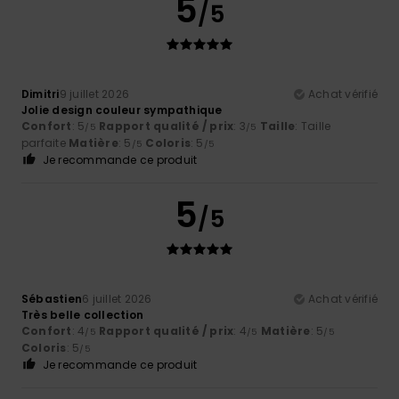
5
/5
Dimitri
9 juillet 2026
Achat vérifié
Jolie design couleur sympathique
Confort
: 5
Rapport qualité / prix
: 3
Taille
: Taille
/5
/5
parfaite
Matière
: 5
Coloris
: 5
/5
/5
Je recommande ce produit
5
/5
Sébastien
6 juillet 2026
Achat vérifié
Très belle collection
Confort
: 4
Rapport qualité / prix
: 4
Matière
: 5
/5
/5
/5
Coloris
: 5
/5
Je recommande ce produit