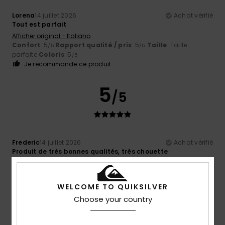
Lorena
14 juillet 2026
Achat vérifié
Tout est parfait
Afficher original - Italiano
Confort
: 5
Rapport qualité / prix
: 5
Taille
: Taille
/5
/5
parfaite
Coloris
: 5
/5
Je recommande ce produit
5
/5
Frederic
14 juillet 2026
Achat vérifié
Produit de très bonnes qualités, très chouette
Confort
: 5
Rapport qualité / prix
: 5
Taille
: Taille
/5
/5
parfaite
Matière
: 5
Coloris
: 5
/5
/5
Je recommande ce produit
WELCOME TO QUIKSILVER
Choose your country
3
/5