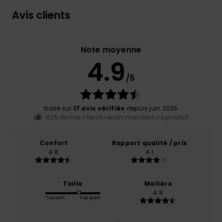
Avis clients
Note moyenne
4.9
/5
basé sur
17 avis vérifiés
depuis juin 2026
82% de nos clients recommandent ce produit
Confort
Rapport qualité / prix
4.8
4.1
Taille
Matière
4.8
Trop petit
Trop grand