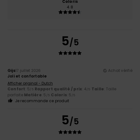
Coloris
4.8
5
/5
Gijs
17 juillet 2026
Achat vérifié
Joli et confortable
Afficher original - Dutch
Confort
: 5
Rapport qualité / prix
: 4
Taille
: Taille
/5
/5
parfaite
Matière
: 5
Coloris
: 5
/5
/5
Je recommande ce produit
5
/5