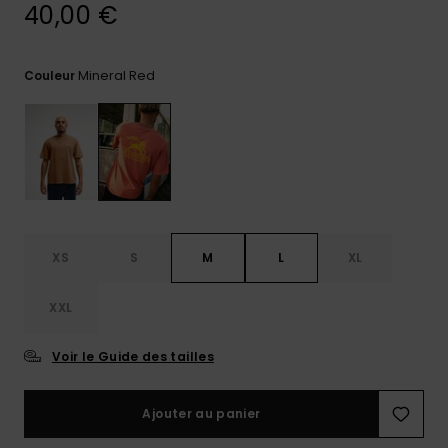
réponses
40,00 €
aux
questions
les plus
Mineral Red
Couleur
fréquentes et
notre
formulaire
de contact.
Consulter
la FAQ
XS
S
M
L
XL
XXL
Voir le Guide des tailles
Ajouter au panier