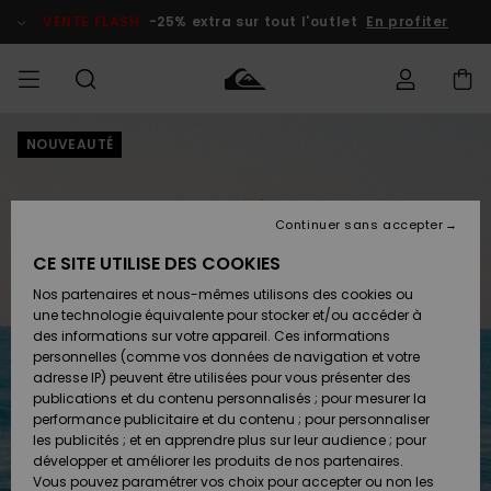
Passer
à
VENTE FLASH
-25% extra sur tout l'outlet
En profiter
l'information
sur
le
produit
NOUVEAUTÉ
français
Accéder à
HOMME
Vêtements
Vêtements
Shop
Surf Shop
Snow
Outlet
ma
Homme
Shop
Homme
commande
Homme
Nederlands
GARÇON
Continuer sans accepter
Accessoires
Accessoires
Nouveautés
Livraison
Surf Shop
Outlet
CE SITE UTILISE DES COOKIES
FEMME
Enfant
Snow
Enfant
Shop
Nos partenaires et nous-mêmes utilisons des cookies ou
Retours
Chaussures
Chaussures
A
Enfant
une technologie équivalente pour stocker et/ou accéder à
& Tongs
& Tongs
Découvrir
SURF
des informations sur votre appareil. Ces informations
Highlights
Outlet
personnelles (comme vos données de navigation et votre
Paiement
Femme
adresse IP) peuvent être utilisées pour vous présenter des
SNOW
Snow
publications et du contenu personnalisés ; pour mesurer la
Surf
Surf
Snow
Shop
Carte
performance publicitaire et du contenu ; pour personnaliser
Communauté
Femme
Cadeau
les publicités ; et en apprendre plus sur leur audience ; pour
VENTE
développer et améliorer les produits de nos partenaires.
FLASH
Snow
Snow
Vous pouvez paramétrer vos choix pour accepter ou non les