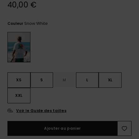
réponses
40,00 €
aux
questions
les plus
Snow White
Couleur
fréquentes et
notre
formulaire
de contact.
Consulter
la FAQ
XS
S
M
L
XL
XXL
Voir le Guide des tailles
Ajouter au panier