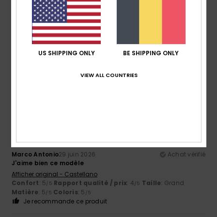
Morgane
2 juillet 2026
Achat vérifié
Rien à dire
US SHIPPING ONLY
BE SHIPPING ONLY
Confort
: 5
Rapport qualité / prix
: 5
Taille
: Taille
/5
/5
parfaite
Matière
: 5
Coloris
: 5
/5
/5
VIEW ALL COUNTRIES
Je recommande ce produit
5
/5
Marco Antonio
29 juin 2026
Achat vérifié
J'aime bien ce modèle
Afficher original - Castellano
Confort
: 5
Rapport qualité / prix
: 4
Taille
: Grand
/5
/5
Matière
: 5
Coloris
: 5
/5
/5
Je recommande ce produit