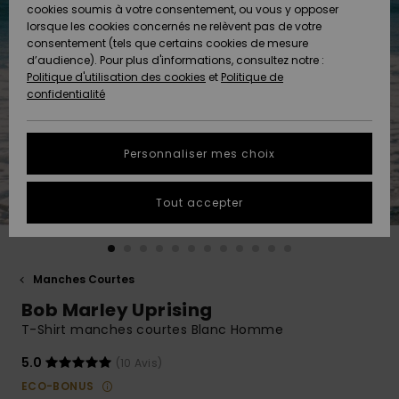
Quiksilver
A
cookies soumis à votre consentement, ou vous y opposer
Freedom
Découvrir
lorsque les cookies concernés ne relèvent pas de votre
Préférences
consentement (tels que certains cookies de mesure
Nouveautés
Nouveautés
Langue Et
d’audience). Pour plus d'informations, consultez notre :
Protection
Région
Politique d'utilisation des cookies
et
Politique de
des données
Communauté
confidentialité
A
A
AIDE &
Guide des
Découvrir
Découvrir
CONTACT
tailles
Personnaliser mes choix
COLLECTION
Démarrez
ECO-
Tout accepter
une
RESPONSABLE
conversation
pour obtenir
MAGASINS
la réponse la
plus rapide
Manches Courtes
à votre
Bob Marley Uprising
CARTE
question.
CADEAU
T-Shirt manches courtes Blanc Homme
Démarrer
une
conversation
5.0
(10 Avis)
LISTE DE
ECO-BONUS
SOUHAITS
Trouvez des