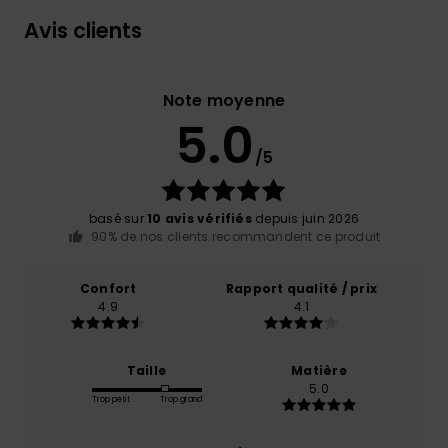
Avis clients
Note moyenne
5.0
/5
basé sur
10 avis vérifiés
depuis juin 2026
90% de nos clients recommandent ce produit
Confort
Rapport qualité / prix
4.9
4.1
Taille
Matière
5.0
Trop petit
Trop grand