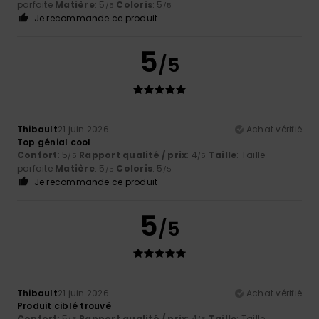
parfaite
Matière
: 5
Coloris
: 5
/5
/5
Je recommande ce produit
5
/5
Thibault
21 juin 2026
Achat vérifié
Top génial cool
Confort
: 5
Rapport qualité / prix
: 4
Taille
: Taille
/5
/5
parfaite
Matière
: 5
Coloris
: 5
/5
/5
Je recommande ce produit
5
/5
Thibault
21 juin 2026
Achat vérifié
Produit ciblé trouvé
Confort
: 5
Rapport qualité / prix
: 4
Taille
: Taille