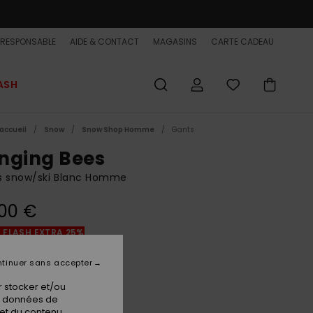
-RESPONSABLE
AIDE & CONTACT
MAGASINS
CARTE CADEAU
ASH
accueil
Snow
Snow Shop Homme
Gants
nging Bees
s snow/ski Blanc Homme
00 €
 FLASH EXTRA 25%
tinuer sans accepter
Bone
ur
 stocker et/ou
os données de
 et du contenu