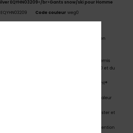
silver EQYHN03209</br>Gants snow/ski pour Homme
EQYHN03209
Code couleur
weg0
téristiques
ous nous sommes associés aux rois des médias en
e BangingBees pour concevoir une collection qui
ine l'héritage des deux marques.
nspirés par la culture du snowboard, nous avons remis
oût du jour les tendances de la fin des années 90 et du
t de l'an 2000.
mperméabilité :
Membrane imperméable DryFlight®
nology insert
haleur :
Technologie WarmFlight® x1 pour une chaleur
a légère et respirante, poids de remplissage 70g
atière :
Coquille : 100% Nylon, Paume : 100% Polyester et
ession PU
oublure :
Polaire brossée pour une excellente rétention