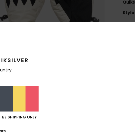
Quik
Style
Carac
N
lign
comb
IKSILVER
I
au g
untry
débu
I
tech
C
ultr
M
BE SHIPPING ONLY
impr
D
IES