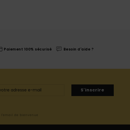
Paiement 100% sécurisé
Besoin d'aide ?
S'inscrire
s l'email de bienvenue