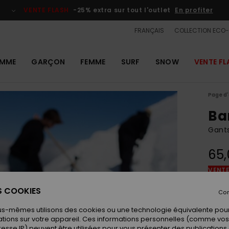
VENTE FLASH
-25% extra sur tout l'outlet
En profiter
FRANÇAIS
COLLECTION ECO
MME
GARÇON
FEMME
SURF
SNOW
VENTE FL
Page d'
Ba
Gant
65,
VENTE
ES COOKIES
Con
Coule
us-mêmes utilisons des cookies ou une technologie équivalente pour
tions sur votre appareil. Ces informations personnelles (comme v
resse IP) peuvent être utilisées pour vous présenter des publications