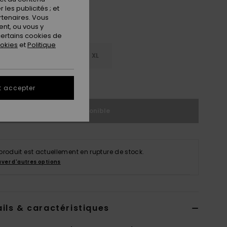
les publicités ; et
rtenaires. Vous
nt, ou vous y
ertains cookies de
ookies
et
Politique
M
L
XL
ir le Guide des tailles
t accepter
Indisponible
produit est actuellement en rupture de stock.
uver d'autres options
ils & caractéristiques