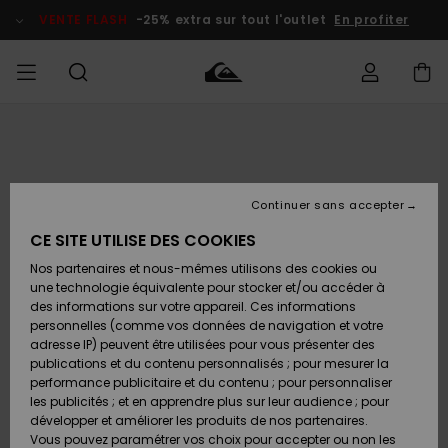
Passer
à
VENTE FLASH
-25% extra sur tout l'outlet
En profiter
l'information
sur
le
produit
français
Accéder à
HOMME
Vêtements
Vêtements
Shop
Surf Shop
Snow
Outlet
ma
Homme
Shop
Homme
commande
Homme
Nederlands
GARÇON
Continuer sans accepter
Accessoires
Accessoires
Nouveautés
Livraison
Surf Shop
Outlet
CE SITE UTILISE DES COOKIES
FEMME
Enfant
Snow
Enfant
Shop
Nos partenaires et nous-mêmes utilisons des cookies ou
Retours
Chaussures
Chaussures
A
Enfant
une technologie équivalente pour stocker et/ou accéder à
& Tongs
& Tongs
Découvrir
SURF
des informations sur votre appareil. Ces informations
Highlights
Outlet
personnelles (comme vos données de navigation et votre
Paiement
Femme
adresse IP) peuvent être utilisées pour vous présenter des
SNOW
Snow
publications et du contenu personnalisés ; pour mesurer la
Surf
Surf
Snow
Shop
Carte
performance publicitaire et du contenu ; pour personnaliser
Communauté
Femme
Cadeau
les publicités ; et en apprendre plus sur leur audience ; pour
VENTE
développer et améliorer les produits de nos partenaires.
FLASH
Snow
Snow
Vous pouvez paramétrer vos choix pour accepter ou non les