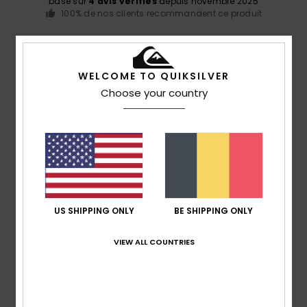
basé sur
4 avis vérifiés
depuis novembre 2025
100% de nos clients recommandent ce produit
Confort
Rapport qualité / prix
5.0
5.0
WELCOME TO QUIKSILVER
Choose your country
Taille
Matière
5.0
Trop petit
Trop grand
Coloris
5.0
US SHIPPING ONLY
BE SHIPPING ONLY
5
VIEW ALL COUNTRIES
/5