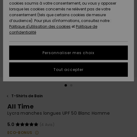
Quiksilver
A
cookies soumis à votre consentement, ou vous y opposer
Freedom
Découvrir
lorsque les cookies concernés ne relèvent pas de votre
Préférences
consentement (tels que certains cookies de mesure
Nouveautés
Nouveautés
Langue Et
d’audience). Pour plus d'informations, consultez notre :
Protection
Région
Politique d'utilisation des cookies
et
Politique de
des données
Communauté
confidentialité
A
A
AIDE &
Guide des
Découvrir
Découvrir
CONTACT
tailles
Personnaliser mes choix
COLLECTION
Démarrez
ECO-
Tout accepter
une
RESPONSABLE
conversation
pour obtenir
MAGASINS
la réponse la
plus rapide
T-Shirts de Bain
à votre
All Time
CARTE
question.
CADEAU
Lycra manches longues UPF 50 Blanc Homme
Démarrer
une
conversation
5.0
(4 Avis)
LISTE DE
ECO-BONUS
SOUHAITS
Trouvez des