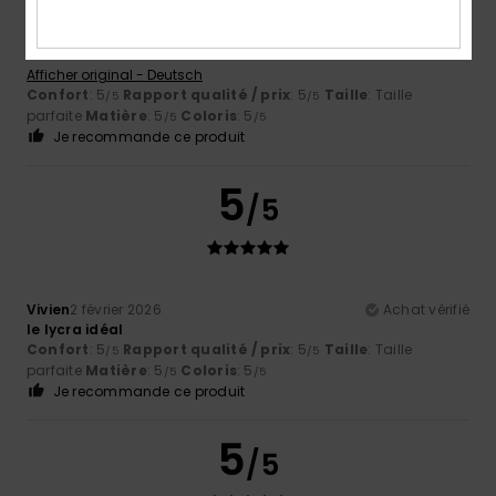
Christian
27 juillet 2026
Achat vérifié
Je porte ce t-shirt depuis de nombreuses années – il est
génial
Afficher original - Deutsch
Confort
: 5
Rapport qualité / prix
: 5
Taille
: Taille
/5
/5
parfaite
Matière
: 5
Coloris
: 5
/5
/5
Je recommande ce produit
5
/5
Vivien
2 février 2026
Achat vérifié
le lycra idéal
Confort
: 5
Rapport qualité / prix
: 5
Taille
: Taille
/5
/5
parfaite
Matière
: 5
Coloris
: 5
/5
/5
Je recommande ce produit
5
/5