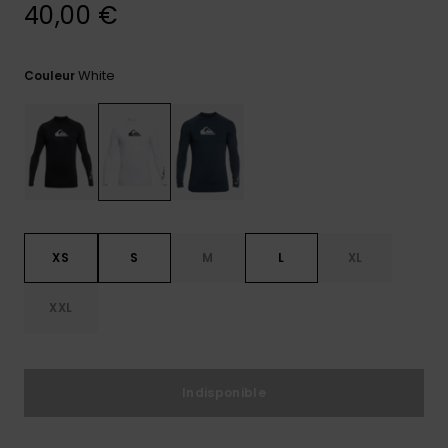
réponses
40,00 €
aux
questions
les plus
White
Couleur
fréquentes et
notre
formulaire
de contact.
Consulter
la FAQ
XS
S
M
L
XL
XXL
Indisponible