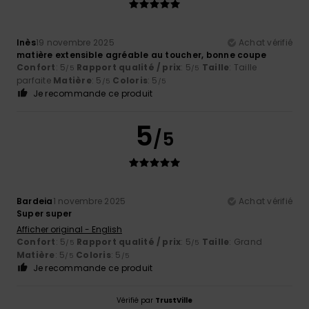
Inès
19 novembre 2025
Achat vérifié
matière extensible agréable au toucher, bonne coupe
Confort
: 5
Rapport qualité / prix
: 5
Taille
: Taille
/5
/5
parfaite
Matière
: 5
Coloris
: 5
/5
/5
Je recommande ce produit
5
/5
Bardeia
1 novembre 2025
Achat vérifié
Super super
Afficher original - English
Confort
: 5
Rapport qualité / prix
: 5
Taille
: Grand
/5
/5
Matière
: 5
Coloris
: 5
/5
/5
Je recommande ce produit
Vérifié par
TrustVille