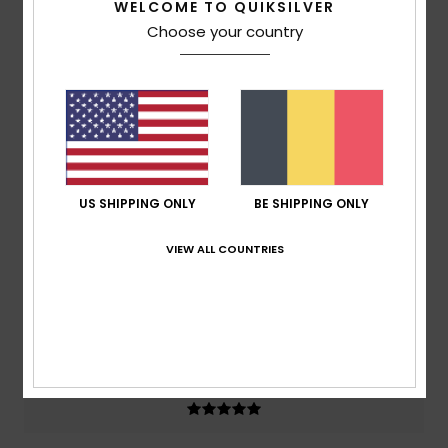
WELCOME TO QUIKSILVER
Note moyenne
Choose your country
5.0
/5
basé sur
2 avis vérifiés
depuis avril 2026
50% de nos clients recommandent ce produit
US SHIPPING ONLY
BE SHIPPING ONLY
Confort
Rapport qualité / prix
5.0
5.0
VIEW ALL COUNTRIES
Taille
Matière
5.0
Trop petit
Trop grand
Coloris
5.0