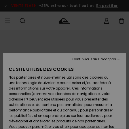
Passer
à
VENTE FLASH
-25% extra sur tout l'outlet
En profiter
l'information
sur
le
produit
français
Accéder à
HOMME
Vêtements
Vêtements
Shop
Surf Shop
Snow
Outlet
ma
Homme
Shop
Homme
commande
Homme
Nederlands
GARÇON
Continuer sans accepter
Accessoires
Accessoires
Nouveautés
Livraison
Surf Shop
Outlet
CE SITE UTILISE DES COOKIES
FEMME
Enfant
Snow
Enfant
Shop
Nos partenaires et nous-mêmes utilisons des cookies ou
Retours
Chaussures
Chaussures
A
Enfant
une technologie équivalente pour stocker et/ou accéder à
& Tongs
& Tongs
Découvrir
SURF
des informations sur votre appareil. Ces informations
Highlights
Outlet
personnelles (comme vos données de navigation et votre
Paiement
Femme
adresse IP) peuvent être utilisées pour vous présenter des
SNOW
Snow
publications et du contenu personnalisés ; pour mesurer la
Surf
Surf
Snow
Shop
Carte
performance publicitaire et du contenu ; pour personnaliser
Communauté
Femme
Cadeau
les publicités ; et en apprendre plus sur leur audience ; pour
VENTE
développer et améliorer les produits de nos partenaires.
FLASH
Snow
Snow
Vous pouvez paramétrer vos choix pour accepter ou non les