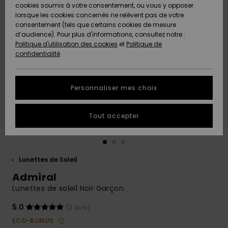
Quiksilver
A
cookies soumis à votre consentement, ou vous y opposer
Freedom
Découvrir
lorsque les cookies concernés ne relèvent pas de votre
Préférences
consentement (tels que certains cookies de mesure
Nouveautés
Nouveautés
Langue Et
d’audience). Pour plus d'informations, consultez notre :
Protection
Région
Politique d'utilisation des cookies
et
Politique de
des données
Communauté
confidentialité
A
A
AIDE &
Guide des
Découvrir
Découvrir
CONTACT
tailles
Personnaliser mes choix
COLLECTION
Démarrez
ECO-
Tout accepter
une
RESPONSABLE
conversation
pour obtenir
MAGASINS
la réponse la
plus rapide
Lunettes de Soleil
à votre
Admiral
CARTE
question.
CADEAU
Lunettes de soleil Noir Garçon
Démarrer
une
conversation
5.0
(2 Avis)
LISTE DE
ECO-BONUS
SOUHAITS
Trouvez des