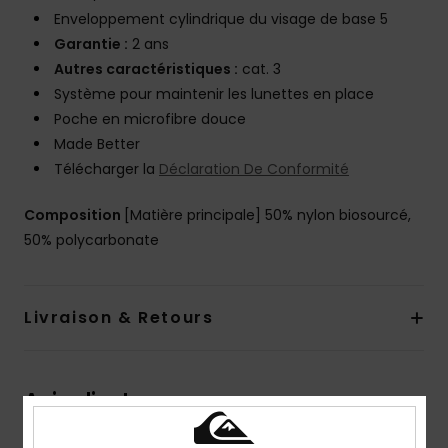
Enveloppement cylindrique du visage de base 5
Garantie :
2 ans
Autres caractéristiques :
cat. 3
Système pour maintenir les lunettes en place
Poche en microfibre douce
Made Better
Télécharger la
Déclaration De Conformité
Composition
[Matière principale] 50% nylon biosourcé,
50% polycarbonate
Livraison & Retours
Avis clients