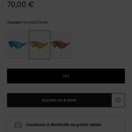
réponses
70,00 €
aux
questions
les plus
Smoke/gold
Couleur
fréquentes et
notre
formulaire
de contact.
Consulter
la FAQ
1SZ
Ajouter au panier
Livraison à domicile ou point relais