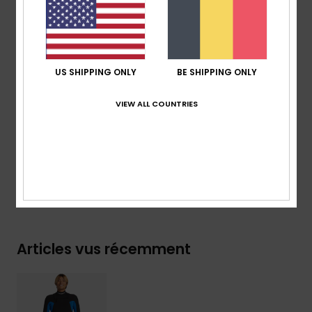
Details & caractéristiques
Livraison & Retours
US SHIPPING ONLY
BE SHIPPING ONLY
VIEW ALL COUNTRIES
Garantie
Collection Mercury
Articles vus récemment