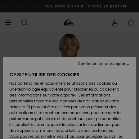
Passer
à
VENTE FLASH
-25% extra sur tout l'outlet
En profiter
l'information
sur
le
produit
français
Accéder à
HOMME
Vêtements
Vêtements
Shop
Surf Shop
Snow
Outlet
ma
Homme
Shop
Homme
commande
Homme
Nederlands
GARÇON
Continuer sans accepter
Accessoires
Accessoires
Nouveautés
Livraison
Surf Shop
Outlet
CE SITE UTILISE DES COOKIES
FEMME
Enfant
Snow
Enfant
Shop
Nos partenaires et nous-mêmes utilisons des cookies ou
Retours
Chaussures
Chaussures
A
Enfant
une technologie équivalente pour stocker et/ou accéder à
& Tongs
& Tongs
Découvrir
SURF
des informations sur votre appareil. Ces informations
Highlights
Outlet
personnelles (comme vos données de navigation et votre
Paiement
Femme
adresse IP) peuvent être utilisées pour vous présenter des
SNOW
Snow
publications et du contenu personnalisés ; pour mesurer la
Surf
Surf
Snow
Shop
Carte
performance publicitaire et du contenu ; pour personnaliser
Communauté
Femme
Cadeau
les publicités ; et en apprendre plus sur leur audience ; pour
VENTE
développer et améliorer les produits de nos partenaires.
FLASH
Snow
Snow
Vous pouvez paramétrer vos choix pour accepter ou non les