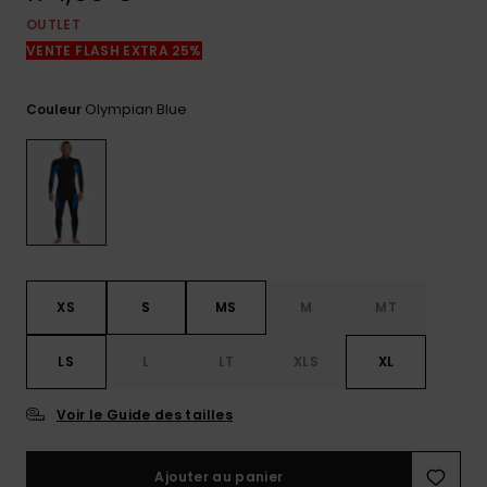
réponses
OUTLET
aux
questions
VENTE FLASH EXTRA 25%
les plus
fréquentes et
notre
Olympian Blue
Couleur
formulaire
de contact.
Consulter
la FAQ
XS
S
MS
M
MT
LS
L
LT
XLS
XL
Voir le Guide des tailles
Ajouter au panier