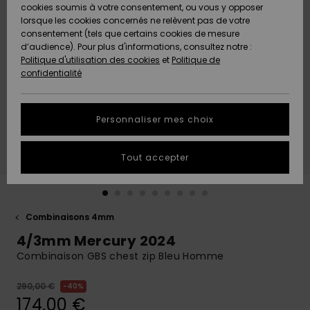
Quiksilver
A
cookies soumis à votre consentement, ou vous y opposer
Freedom
Découvrir
lorsque les cookies concernés ne relèvent pas de votre
Préférences
consentement (tels que certains cookies de mesure
Nouveautés
Nouveautés
Langue Et
d’audience). Pour plus d'informations, consultez notre :
Protection
Région
Politique d'utilisation des cookies
et
Politique de
des données
Communauté
confidentialité
A
A
AIDE &
Guide des
Découvrir
Découvrir
CONTACT
tailles
Personnaliser mes choix
COLLECTION
Démarrez
ECO-
Tout accepter
une
RESPONSABLE
conversation
pour obtenir
MAGASINS
la réponse la
plus rapide
Combinaisons 4mm
à votre
4/3mm Mercury 2024
CARTE
question.
CADEAU
Combinaison GBS chest zip Bleu Homme
Démarrer
une
conversation
290,00 €
40%
LISTE DE
174,00 €
SOUHAITS
Trouvez des