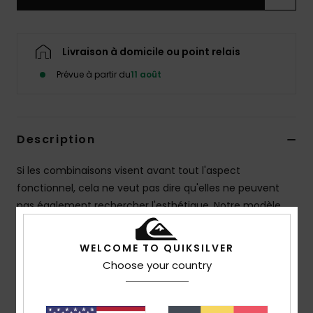
Livraison à domicile ou point relais
Prévue à partir du
11 août
Description
Si les combinaisons visent avant tout l'aspect
fonctionnel, cela ne veut pas dire qu'elles ne peuvent
pas également rechercher l'esthétique. Notre modèle
Mercury est une réinterprétation moderne d'une
combinaison à la fois stylée et efficace. Intégrant les
WELCOME TO QUIKSILVER
mêmes qualités techniques que le reste de notre
Choose your country
gamme, ses motifs graphiques donneront la bonne dose
d'attitude à votre prochaine session de surf.