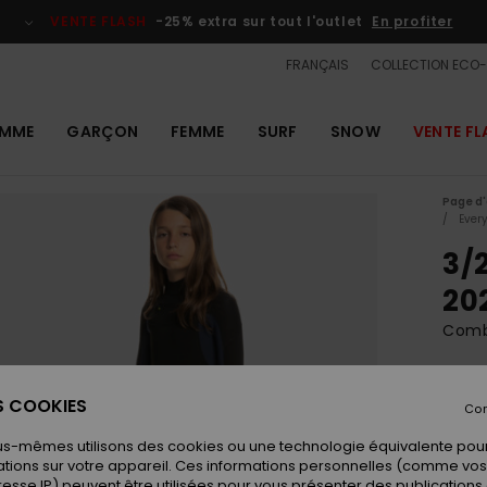
VENTE FLASH
-25% extra sur tout l'outlet
En profiter
FRANÇAIS
COLLECTION ECO
MME
GARÇON
FEMME
SURF
SNOW
VENTE FL
Page d'
Ever
3/
20
Combi
ECO-
ES COOKIES
200,0
Con
120
us-mêmes utilisons des cookies ou une technologie équivalente pour
tions sur votre appareil. Ces informations personnelles (comme v
OUTL
resse IP) peuvent être utilisées pour vous présenter des publications