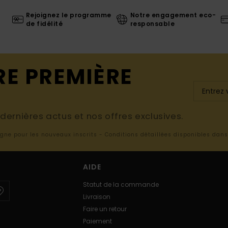
Rejoignez le programme
Notre engagement eco-
de fidélité
responsable
RE PREMIÈRE
ernières actus et nos offres exclusives.
ligne pour les nouveaux inscrits - Conditions détaillées disponibles dan
AIDE
Statut de la commande
Livraison
Faire un retour
Paiement