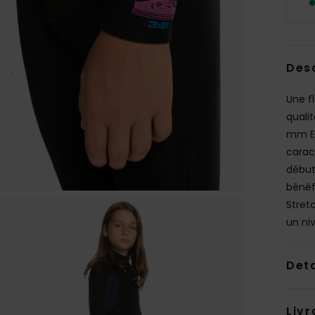
Des
Une f
quali
mm Ev
caract
début
bénéf
Stret
un ni
Deta
Livr