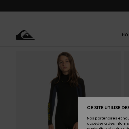
Passer
à
l'information
sur
le
produit
HO
CE SITE UTILISE D
Nos partenaires et no
accéder à des informa
navigation et votre ad