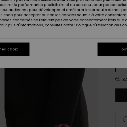
VENTE
esurer la performance publicitaire et du contenu ; pour personnaliser 
leur audience ; pour développer et améliorer les produits de nos pa
 choix pour accepter ou non les cookies soumis à votre consenteme
Coule
ookies concernés ne relèvent pas de votre consentement (tels que c
ur plus d'informations, consultez notre :
Politique d'utilisation des c
mes choix
Tou
8
Vo