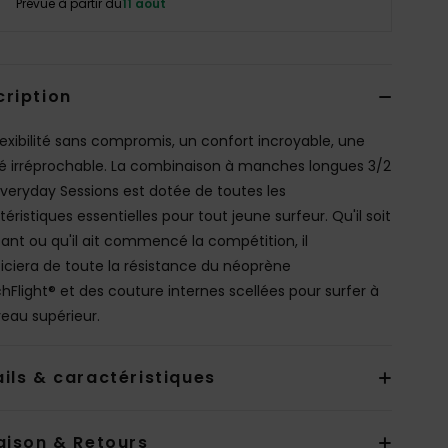
Prévue à partir du
11 août
cription
lexibilité sans compromis, un confort incroyable, une
té irréprochable. La combinaison à manches longues 3/2
eryday Sessions est dotée de toutes les
éristiques essentielles pour tout jeune surfeur. Qu'il soit
ant ou qu'il ait commencé la compétition, il
iciera de toute la résistance du néoprène
chFlight® et des couture internes scellées pour surfer à
veau supérieur.
ils & caractéristiques
aison & Retours