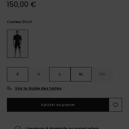
réponses
150,00 €
aux
questions
les plus
Black
Couleur
fréquentes et
notre
formulaire
de contact.
Consulter
la FAQ
S
M
L
XL
XXL
Voir le Guide des tailles
Ajouter au panier
Livraison à domicile ou point relais