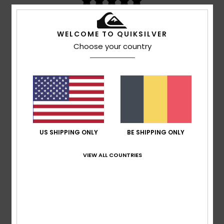
basé sur
3 avis vérifiés
depuis octobre 2025
100% de nos clients recommandent ce produit
WELCOME TO QUIKSILVER
Choose your country
Confort
Rapport qualité / prix
5.0
5.0
Taille
Matière
NaN
Trop petit
Trop grand
Coloris
US SHIPPING ONLY
BE SHIPPING ONLY
5.0
VIEW ALL COUNTRIES
5
/5