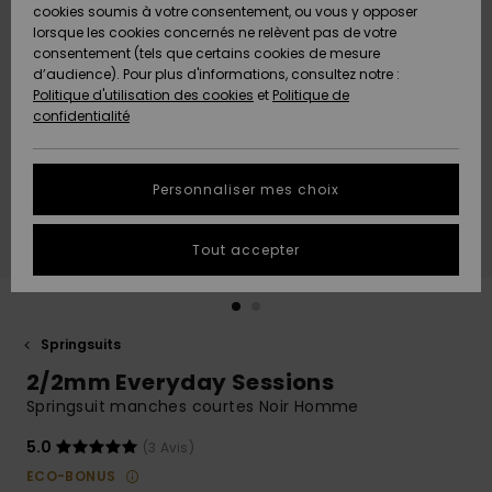
Quiksilver
A
cookies soumis à votre consentement, ou vous y opposer
Freedom
Découvrir
lorsque les cookies concernés ne relèvent pas de votre
Préférences
consentement (tels que certains cookies de mesure
Nouveautés
Nouveautés
Langue Et
d’audience). Pour plus d'informations, consultez notre :
Protection
Région
Politique d'utilisation des cookies
et
Politique de
des données
Communauté
confidentialité
A
A
AIDE &
Guide des
Découvrir
Découvrir
CONTACT
tailles
Personnaliser mes choix
COLLECTION
Démarrez
ECO-
Tout accepter
une
RESPONSABLE
conversation
pour obtenir
MAGASINS
la réponse la
plus rapide
Springsuits
à votre
2/2mm Everyday Sessions
CARTE
question.
CADEAU
Springsuit manches courtes Noir Homme
Démarrer
une
conversation
5.0
(3 Avis)
LISTE DE
ECO-BONUS
SOUHAITS
Trouvez des