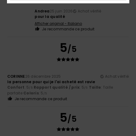
Andrea
25 juin 2026
Achat vérifié
pour la qualité
Afficher original - Italiano
Je recommande ce produit
5
/5
CORINNE
26 décembre 2025
Achat vérifié
la personne pour qui je l'ai acheté est ravie
Confort
: 5
Rapport qualité / prix
: 5
Taille
: Taille
/5
/5
parfaite
Coloris
: 5
/5
Je recommande ce produit
5
/5