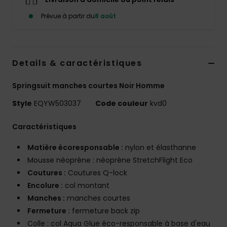
Prévue à partir du
8 août
Details & caractéristiques
Springsuit manches courtes Noir Homme
Style
EQYW503037
Code couleur
kvd0
Caractéristiques
Matière écoresponsable :
nylon et élasthanne
Mousse néoprène : néoprène StretchFlight Eco
Coutures :
Coutures Q-lock
Encolure :
col montant
Manches :
manches courtes
Fermeture :
fermeture back zip
Colle : col Aqua Glue éco-responsable à base d'eau