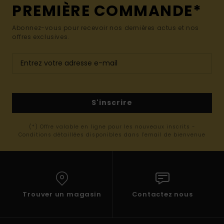
PREMIÈRE COMMANDE*
Abonnez-vous pour recevoir nos dernières actus et nos
offres exclusives.
S'inscrire
(*) Offre valable en ligne pour les nouveaux inscrits -
Conditions détaillées disponibles dans l'email de bienvenue
Trouver un magasin
Contactez nous