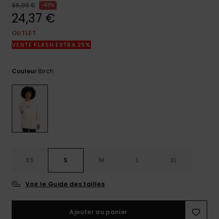
réponses
65,00 €
63%
aux
24,37 €
questions
les plus
OUTLET
fréquentes et
VENTE FLASH EXTRA 25%
notre
formulaire
de contact.
Birch
Couleur
Consulter
la FAQ
XS
S
M
L
XL
Voir le Guide des tailles
Ajouter au panier