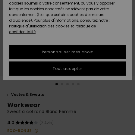
Quiksilver
A
cookies soumis à votre consentement, ou vous y opposer
Freedom
Découvrir
lorsque les cookies concernés ne relèvent pas de votre
Préférences
consentement (tels que certains cookies de mesure
Nouveautés
Nouveautés
Langue Et
d’audience). Pour plus d'informations, consultez notre :
Protection
Région
Politique d'utilisation des cookies
et
Politique de
des données
Communauté
confidentialité
A
A
AIDE &
Guide des
Découvrir
Découvrir
CONTACT
tailles
Personnaliser mes choix
COLLECTION
Démarrez
ECO-
Tout accepter
une
RESPONSABLE
conversation
pour obtenir
MAGASINS
la réponse la
plus rapide
Vestes & Sweats
à votre
Workwear
CARTE
question.
CADEAU
Sweat à col rond Blanc Femme
Démarrer
une
conversation
4.0
(2 Avis)
LISTE DE
ECO-BONUS
SOUHAITS
Trouvez des