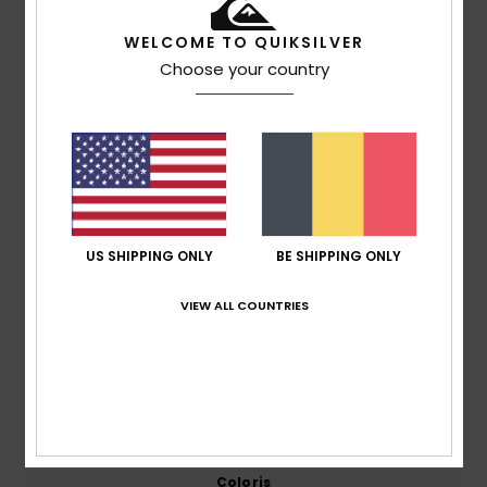
Avis clients
WELCOME TO QUIKSILVER
Choose your country
Note moyenne
4.0
/5
basé sur
2 avis vérifiés
depuis janvier 2026
100% de nos clients recommandent ce produit
US SHIPPING ONLY
BE SHIPPING ONLY
Confort
Rapport qualité / prix
VIEW ALL COUNTRIES
4.0
3.0
Taille
Matière
4.0
Trop petit
Trop grand
Coloris