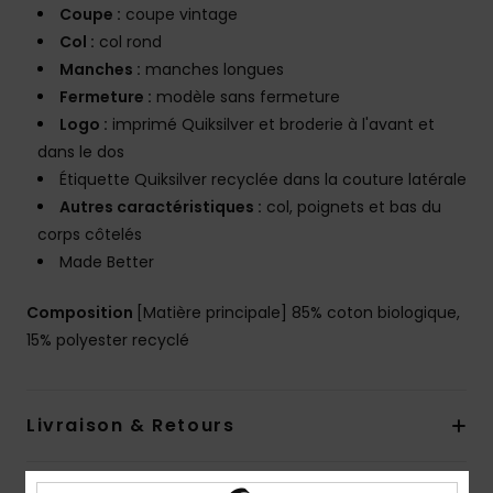
Coupe :
coupe vintage
Col :
col rond
Manches :
manches longues
Fermeture :
modèle sans fermeture
Logo :
imprimé Quiksilver et broderie à l'avant et
dans le dos
Étiquette Quiksilver recyclée dans la couture latérale
Autres caractéristiques :
col, poignets et bas du
corps côtelés
Made Better
Composition
[Matière principale] 85% coton biologique,
15% polyester recyclé
Livraison & Retours