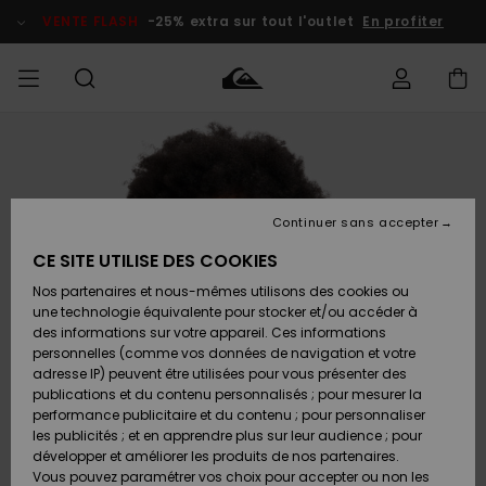
Passer
à
VENTE FLASH
-25% extra sur tout l'outlet
En profiter
l'information
sur
le
produit
français
Accéder à
HOMME
Vêtements
Vêtements
Shop
Surf Shop
Snow
Outlet
ma
Homme
Shop
Homme
commande
Homme
Nederlands
GARÇON
Continuer sans accepter
Accessoires
Accessoires
Nouveautés
Livraison
Surf Shop
Outlet
CE SITE UTILISE DES COOKIES
FEMME
Enfant
Snow
Enfant
Shop
Nos partenaires et nous-mêmes utilisons des cookies ou
Retours
Chaussures
Chaussures
A
Enfant
une technologie équivalente pour stocker et/ou accéder à
& Tongs
& Tongs
Découvrir
SURF
des informations sur votre appareil. Ces informations
Highlights
Outlet
personnelles (comme vos données de navigation et votre
Paiement
Femme
adresse IP) peuvent être utilisées pour vous présenter des
SNOW
Snow
publications et du contenu personnalisés ; pour mesurer la
Surf
Surf
Snow
Shop
Carte
performance publicitaire et du contenu ; pour personnaliser
Communauté
Femme
Cadeau
les publicités ; et en apprendre plus sur leur audience ; pour
VENTE
développer et améliorer les produits de nos partenaires.
FLASH
Snow
Snow
Vous pouvez paramétrer vos choix pour accepter ou non les