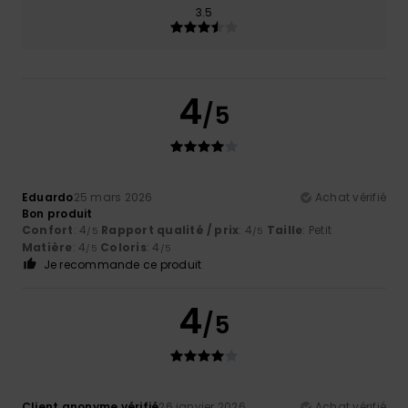
3.5
4
/5
Eduardo
25 mars 2026
Achat vérifié
Bon produit
Confort
: 4
Rapport qualité / prix
: 4
Taille
: Petit
/5
/5
Matière
: 4
Coloris
: 4
/5
/5
Je recommande ce produit
4
/5
Client anonyme vérifié
26 janvier 2026
Achat vérifié