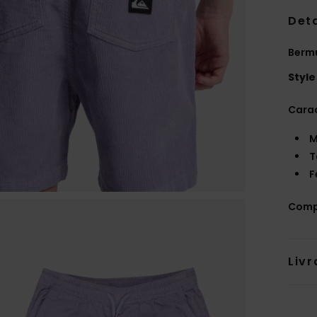
Deta
Bermu
Style
Carac
M
T
F
Comp
Livr