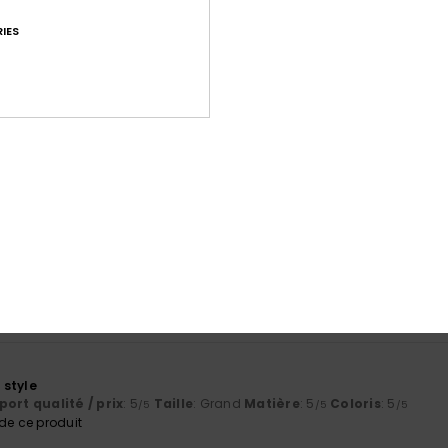
IES
Note moyenne
4.9
/5
basé sur
21 avis vérifiés
depuis décembre 2025
76% de nos clients recommandent ce produit
port qualité / prix
Taille
Matiè
4.6
4.9
Trop petit
Trop grand
 style
ort qualité / prix
: 5
Taille
: Grand
Matière
: 5
Coloris
: 5
/5
/5
/5
e ce produit