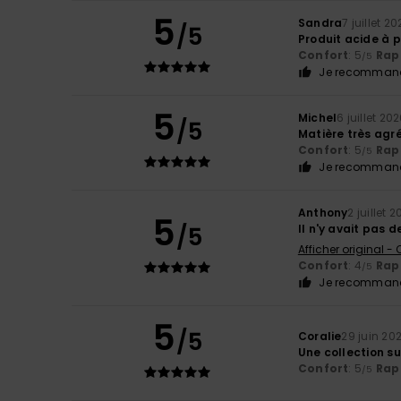
5
Sandra
7 juillet 2
/5
Produit acide à po
Confort
: 5
Rapp
/5
Je recommand
5
Michel
6 juillet 20
/5
Matière très agr
Confort
: 5
Rapp
/5
Je recommand
Anthony
2 juillet 
5
/5
Il n'y avait pas 
Afficher original -
Confort
: 4
Rapp
/5
Je recommand
5
/5
Coralie
29 juin 20
Une collection su
Confort
: 5
Rapp
/5