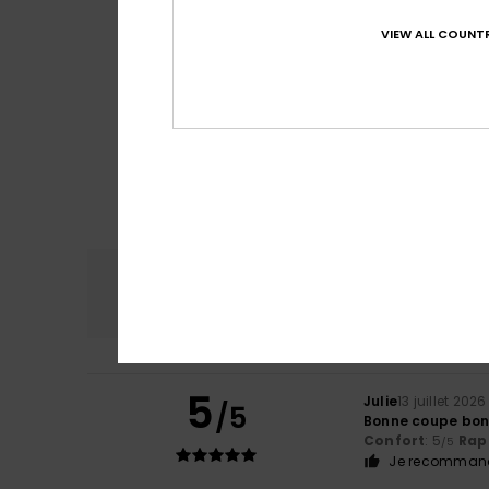
VIEW ALL COUNTR
Confort
Rap
4.8
5
Julie
13 juillet 2026
/5
Bonne coupe bon
Confort
: 5
Rapp
/5
Je recommand