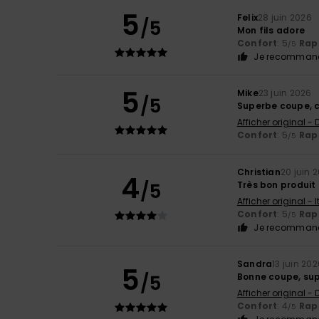
5
Felix
28 juin 2026
/5
Mon fils adore
Confort
: 5
Rapp
/5
Je recommand
5
Mike
23 juin 2026
/5
Superbe coupe, c
Afficher original -
Confort
: 5
Rapp
/5
Christian
20 juin 
4
/5
Très bon produit
Afficher original - 
Confort
: 5
Rapp
/5
Je recommand
Sandra
13 juin 20
5
/5
Bonne coupe, sup
Afficher original -
Confort
: 4
Rapp
/5