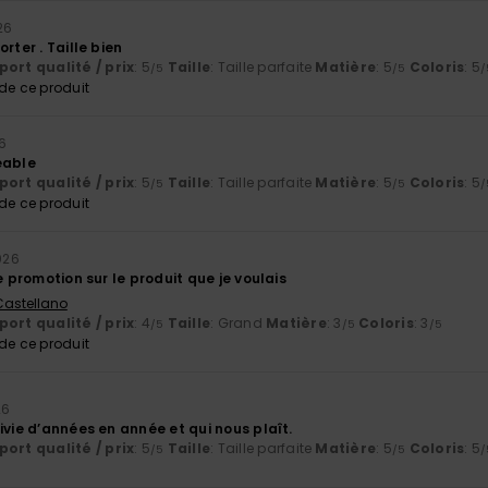
026
rter . Taille bien
ort qualité / prix
: 5
Taille
: Taille parfaite
Matière
: 5
Coloris
: 5
/5
/5
/
e ce produit
26
éable
ort qualité / prix
: 5
Taille
: Taille parfaite
Matière
: 5
Coloris
: 5
/5
/5
/
e ce produit
2026
de promotion sur le produit que je voulais
 Castellano
ort qualité / prix
: 4
Taille
: Grand
Matière
: 3
Coloris
: 3
/5
/5
/5
e ce produit
26
ivie d’années en année et qui nous plaît.
ort qualité / prix
: 5
Taille
: Taille parfaite
Matière
: 5
Coloris
: 5
/5
/5
/