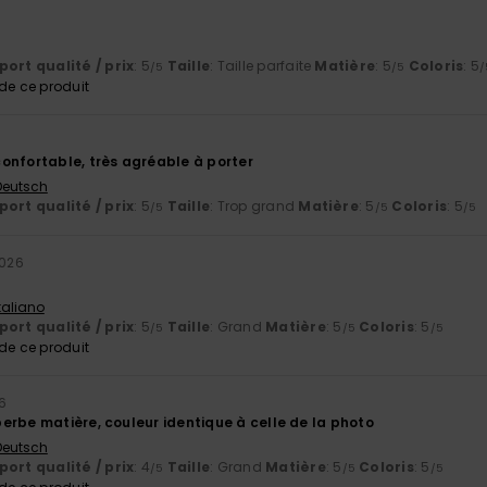
ort qualité / prix
: 5
Taille
: Taille parfaite
Matière
: 5
Coloris
: 5
/5
/5
/
e ce produit
onfortable, très agréable à porter
 Deutsch
ort qualité / prix
: 5
Taille
: Trop grand
Matière
: 5
Coloris
: 5
/5
/5
/5
2026
Italiano
ort qualité / prix
: 5
Taille
: Grand
Matière
: 5
Coloris
: 5
/5
/5
/5
e ce produit
26
erbe matière, couleur identique à celle de la photo
 Deutsch
ort qualité / prix
: 4
Taille
: Grand
Matière
: 5
Coloris
: 5
/5
/5
/5