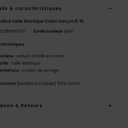
ils & caractéristiques
da à taille élastique Violet Garçon 8-16
EQBWS03371
Code couleur
pks0
téristiques
atière :
velours côtelé en coton
aille :
taille élastique
ermeture :
cordon de serrage
osition
[Matière principale] 100% coton
aison & Retours