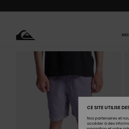
Passer
à
l'information
sur
le
produit
HO
CE SITE UTILISE D
Nos partenaires et no
accéder à des informa
navigation et votre ad