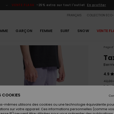
VENTE FLASH
-25% extra sur tout l'outlet
En profiter
FRANÇAIS
COLLECTION ECO
MME
GARÇON
FEMME
SURF
SNOW
VENTE FL
Page d'
Ta
Bermu
4.9
42,00
18,
ES COOKIES
OUTL
Con
VENTE
us-mêmes utilisons des cookies ou une technologie équivalente pour
tions sur votre appareil. Ces informations personnelles (comme v
resse IP) peuvent être utilisées pour vous présenter des publications