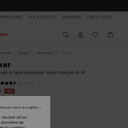
-RESPONSABLE
AIDE & CONTACT
MAGASINS
CARTE CADEAU
ASH
accueil
Garçon
Vêtements
Shorts
xer
da à taille élastique Violet Garçon 8-16
(21 Avis)
 €
55%
90 €
ET
tinuer sans accepter
 FLASH EXTRA 25%
 stocker et/ou
os données de
 et du contenu