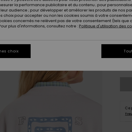
Coule
esurer la performance publicitaire et du contenu ; pour personnaliser 
leur audience ; pour développer et améliorer les produits de nos pa
 choix pour accepter ou non les cookies soumis à votre consenteme
ookies concernés ne relèvent pas de votre consentement (tels que c
ur plus d'informations, consultez notre :
Politique d'utilisation des c
mes choix
Tou
X
Vo
Ce 
Tro