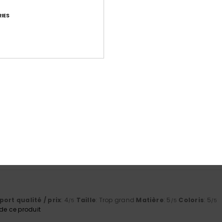
IES
Note moyenne
4.7
/5
basé sur
9 avis vérifiés
depuis octobre 2025
78% de nos clients recommandent ce produit
port qualité / prix
Taille
Matiè
4.6
4.9
Trop petit
Trop grand
ort qualité / prix
: 4
Taille
: Trop grand
Matière
: 5
Coloris
: 5
/5
/5
/5
e ce produit