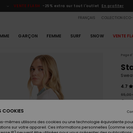
VENTE FLASH
-25% extra sur tout l'outlet
En profiter
FRANÇAIS
COLLECTION ECO
MME
GARÇON
FEMME
SURF
SNOW
VENTE FL
Page d'
St
Swea
4.7
65,00
24,
ES COOKIES
OUTL
Con
VENTE
us-mêmes utilisons des cookies ou une technologie équivalente pour
tions sur votre appareil. Ces informations personnelles (comme v
resse IP) peuvent être utilisées pour vous présenter des publications