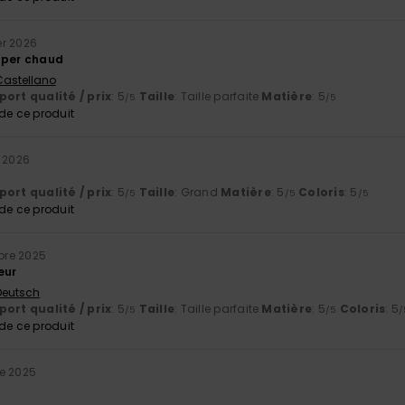
er 2026
uper chaud
 Castellano
ort qualité / prix
: 5
Taille
: Taille parfaite
Matière
: 5
/5
/5
e ce produit
r 2026
ort qualité / prix
: 5
Taille
: Grand
Matière
: 5
Coloris
: 5
/5
/5
/5
e ce produit
re 2025
eur
 Deutsch
ort qualité / prix
: 5
Taille
: Taille parfaite
Matière
: 5
Coloris
: 5
/5
/5
/
e ce produit
e 2025