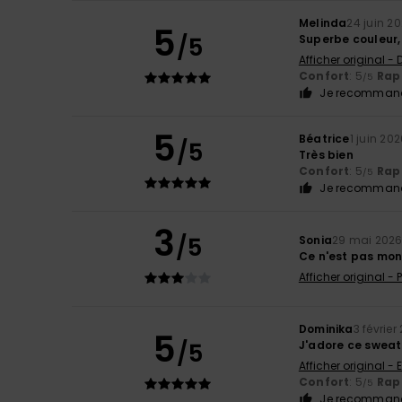
Melinda
24 juin 2
5
/5
Superbe couleur, 
Afficher original -
Confort
: 5
Rapp
/5
Je recommand
5
Béatrice
1 juin 20
/5
Très bien
Confort
: 5
Rapp
/5
Je recommand
3
/5
Sonia
29 mai 202
Ce n'est pas mon
Afficher original -
Dominika
3 février
5
/5
J'adore ce sweat-
Afficher original - 
Confort
: 5
Rapp
/5
Je recommand