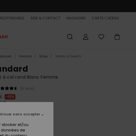
-RESPONSABLE
AIDE & CONTACT
MAGASINS
CARTE CADEAU
ASH
accueil
Femme
Shop
Vestes & Sweats
andard
t à col rond Blanc Femme
(9 Avis)
 €
63%
37 €
ET
tinuer sans accepter
 FLASH EXTRA 25%
 stocker et/ou
os données de
 et du contenu