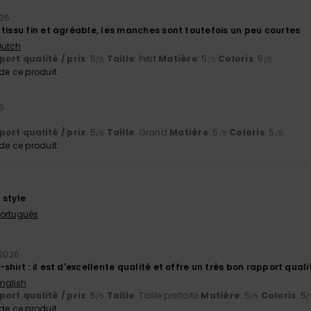
026
tissu fin et agréable, les manches sont toutefois un peu courtes
 Dutch
ort qualité / prix
: 5
Taille
: Petit
Matière
: 5
Coloris
: 5
/5
/5
/5
e ce produit
26
ort qualité / prix
: 5
Taille
: Grand
Matière
: 5
Coloris
: 5
/5
/5
/5
e ce produit
6
 style
 Português
 2026
shirt : il est d'excellente qualité et offre un très bon rapport quali
English
ort qualité / prix
: 5
Taille
: Taille parfaite
Matière
: 5
Coloris
: 5
/5
/5
/
e ce produit