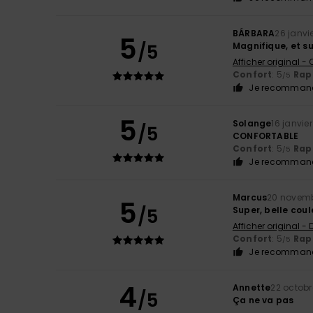
BÁRBARA
26 janvi
5
/5
Magnifique, et s
Afficher original -
Confort
: 5
Rapp
/5
Je recommand
5
Solange
16 janvie
/5
CONFORTABLE
Confort
: 5
Rapp
/5
Je recommand
Marcus
20 novemb
5
/5
Super, belle coul
Afficher original -
Confort
: 5
Rapp
/5
Je recommand
4
Annette
22 octobr
/5
Ça ne va pas