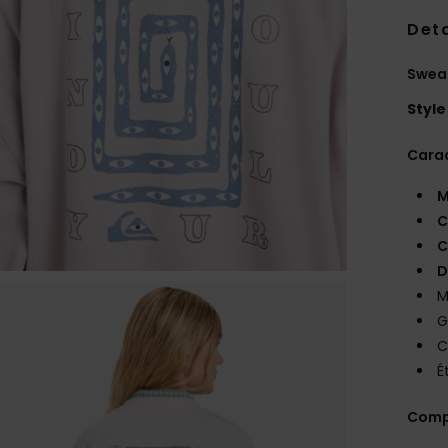
Deta
Sweat
Style
Carac
M
C
C
D
M
G
C
É
Comp