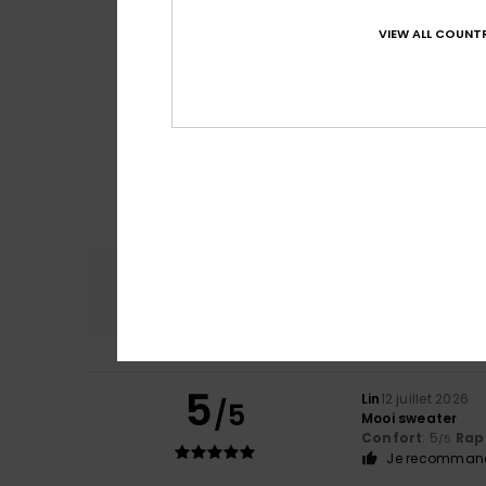
VIEW ALL COUNTR
Confort
Rap
4.9
5
Lin
12 juillet 2026
/5
Mooi sweater
Confort
: 5
Rapp
/5
Je recommand