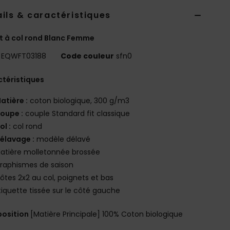
ils & caractéristiques
 à col rond Blanc Femme
EQWFT03188
Code couleur
sfn0
téristiques
atière :
coton biologique, 300 g/m3
oupe :
couple Standard fit classique
ol :
col rond
élavage :
modèle délavé
atière molletonnée brossée
raphismes de saison
ôtes 2x2 au col, poignets et bas
tiquette tissée sur le côté gauche
osition
[Matière Principale] 100% Coton biologique