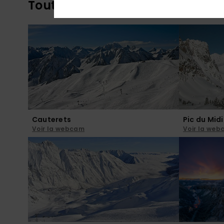
Toutes les webcams
Cauterets
Pic du Midi
Voir la webcam
Voir la we