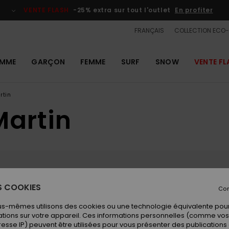
VENTE FLASH
-25% extra sur tout l'outlet
En profiter
FRANÇAIS
COLLECTION ECO
MME
GARÇON
FEMME
SURF
SNOW
VENTE FL
rtin
Martin
ES COOKIES
Con
irely natural and preserved area, La Pierre
tch live webcams from across the La Pierre
us-mêmes utilisons des cookies ou une technologie équivalente pour
m in altitude, it is the ideal ski resort for
tions sur votre appareil. Ces informations personnelles (comme v
 also holds the "Tourism & Disability" and
resse IP) peuvent être utilisées pour vous présenter des publications
ue, natural site in the heart of the Pyrenees