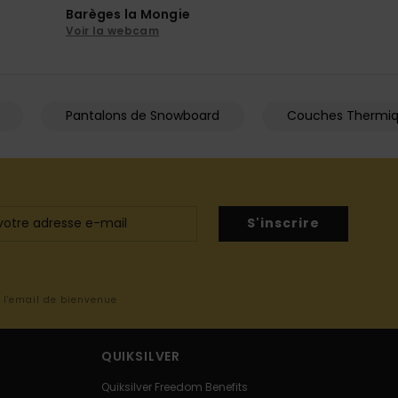
Barèges la Mongie
Voir la webcam
Pantalons de Snowboard
Couches Thermi
S'inscrire
s l'email de bienvenue
QUIKSILVER
Quiksilver Freedom Benefits