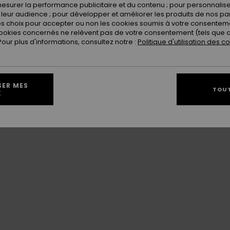
esurer la performance publicitaire et du contenu ; pour personnaliser 
 skiing, Nordic skiing, snowshoeing, sledging,
leur audience ; pour développer et améliorer les produits de nos pa
 tubing, big airbag...
 choix pour accepter ou non les cookies soumis à votre consenteme
ookies concernés ne relèvent pas de votre consentement (tels que c
ur plus d'informations, consultez notre :
Politique d'utilisation des c
SER MES
TOUT
X