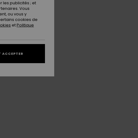
les publicités ; et
rtenaires. Vous
nt, ou vous y
ertains cookies de
ookies
et
Politique
 ACCEPTER