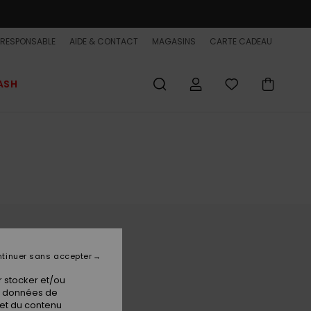
-RESPONSABLE
AIDE & CONTACT
MAGASINS
CARTE CADEAU
ASH
tinuer sans accepter
 stocker et/ou
os données de
 et du contenu