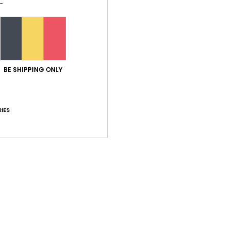
BE SHIPPING ONLY
IES
La Pierre Saint Martin - Télési