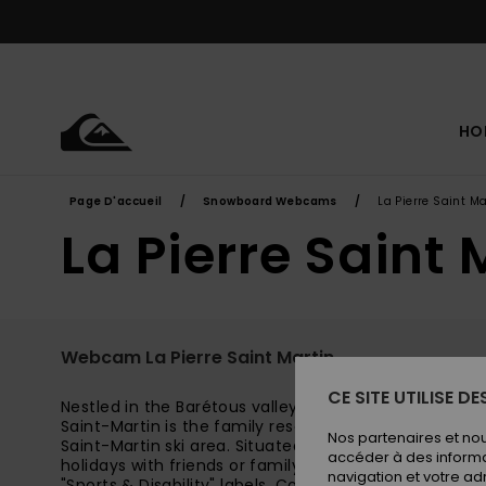
Aller
au
contenu
HO
Page D'accueil
Snowboard Webcams
La Pierre Saint Ma
La Pierre Saint 
Webcam La Pierre Saint Martin
CE SITE UTILISE D
Nestled in the Barétous valley, at the heart of an ent
Saint-Martin is the family resort par excellence. Wa
Nos partenaires et no
Saint-Martin ski area. Situated between 1,500 and 2,000
accéder à des informa
holidays with friends or family. La Pierre Saint-Martin
navigation et votre ad
"Sports & Disability" labels. Come and discover a uniq