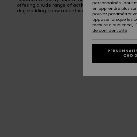
personnalisés ; pour m
offering a wide range of activities for all ages: Alpine
en apprendre plus sur 
dog sledding, snow mountain biking and snow scooters,
pouvez paramétrer vos
opposer lorsque les c
mesure d’audience). Po
de confidentialité
PERSONNALI
CHOI