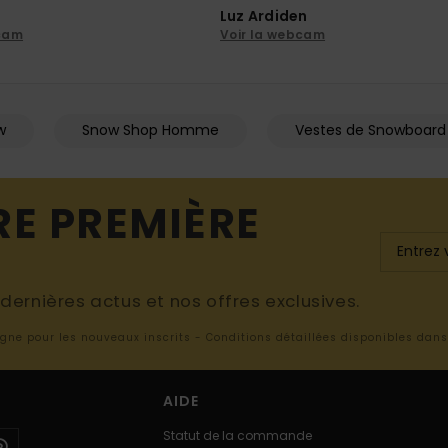
Luz Ardiden
bcam
Voir la webcam
w
Snow Shop Homme
Vestes de Snowboard
RE PREMIÈRE
ernières actus et nos offres exclusives.
ligne pour les nouveaux inscrits - Conditions détaillées disponibles dan
AIDE
Statut de la commande