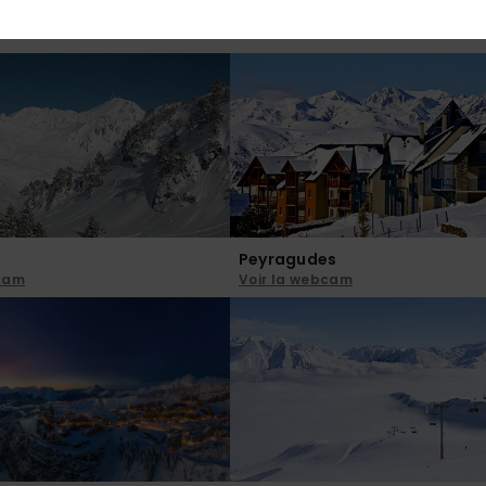
Peyragudes
bcam
Voir la webcam