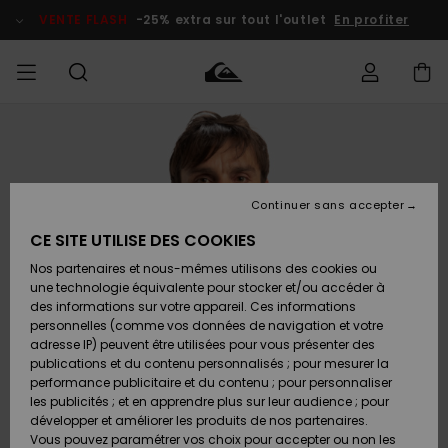
Passer
à
VENTE FLASH
-25% extra sur tout l'outlet
En profiter
l'information
sur
le
produit
français
Accéder à
HOMME
Vêtements
Vêtements
Shop
Surf Shop
Snow
Outlet
ma
Homme
Shop
Homme
commande
Homme
Nederlands
GARÇON
Continuer sans accepter
Accessoires
Accessoires
Nouveautés
Livraison
Surf Shop
Outlet
CE SITE UTILISE DES COOKIES
FEMME
Enfant
Snow
Enfant
Shop
Nos partenaires et nous-mêmes utilisons des cookies ou
Retours
Chaussures
Chaussures
A
Enfant
une technologie équivalente pour stocker et/ou accéder à
& Tongs
& Tongs
Découvrir
SURF
des informations sur votre appareil. Ces informations
Highlights
Outlet
personnelles (comme vos données de navigation et votre
Paiement
Femme
adresse IP) peuvent être utilisées pour vous présenter des
SNOW
Snow
publications et du contenu personnalisés ; pour mesurer la
Surf
Surf
Snow
Shop
Carte
performance publicitaire et du contenu ; pour personnaliser
Communauté
Femme
Cadeau
les publicités ; et en apprendre plus sur leur audience ; pour
VENTE
développer et améliorer les produits de nos partenaires.
FLASH
Snow
Snow
Vous pouvez paramétrer vos choix pour accepter ou non les