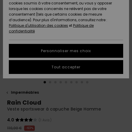
Quiksilver
A
cookies soumis à votre consentement, ou vous y opposer
Freedom
Découvrir
lorsque les cookies concernés ne relèvent pas de votre
Préférences
consentement (tels que certains cookies de mesure
Nouveautés
Nouveautés
Langue Et
d’audience). Pour plus d'informations, consultez notre :
Protection
Région
Politique d'utilisation des cookies
et
Politique de
des données
Communauté
confidentialité
A
A
AIDE &
Guide des
Découvrir
Découvrir
CONTACT
tailles
Personnaliser mes choix
COLLECTION
Démarrez
ECO-
Tout accepter
une
RESPONSABLE
conversation
pour obtenir
MAGASINS
la réponse la
plus rapide
Imperméables
à votre
Rain Cloud
CARTE
question.
CADEAU
Veste sportswear à capuche Beige Homme
Démarrer
une
conversation
4.0
(1 Avis)
LISTE DE
110,00 €
SOUHAITS
63%
Trouvez des