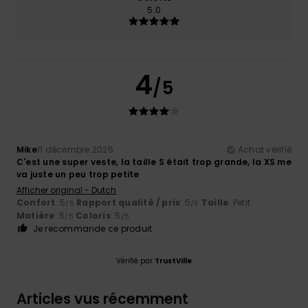
5.0
4
/5
Mike
11 décembre 2025
Achat vérifié
C'est une super veste, la taille S était trop grande, la XS me
va juste un peu trop petite
Afficher original - Dutch
Confort
: 5
Rapport qualité / prix
: 5
Taille
: Petit
/5
/5
Matière
: 5
Coloris
: 5
/5
/5
Je recommande ce produit
Vérifié par
TrustVille
Articles vus récemment