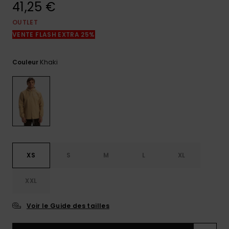
41,25 €
réponses
aux
questions
OUTLET
les plus
VENTE FLASH EXTRA 25%
fréquentes et
notre
formulaire
Khaki
Couleur
de contact.
Consulter
la FAQ
XS
S
M
L
XL
XXL
Voir le Guide des tailles