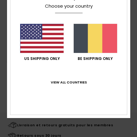
Choose your country
120
caractères restants
US SHIPPING ONLY
BE SHIPPING ONLY
Ajouter au panier
VIEW ALL COUNTRIES
*Champs obligatoires
Livraison et retours gratuits pour les membres
Retours sous 30 jours