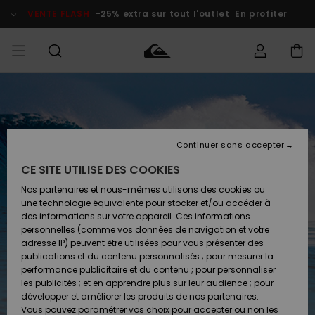
VENTE FLASH
-25% extra sur tout l'outlet
En profiter
français
Accéder à
HOMME
Vêtements
Vêtements
Shop
Surf Shop
Snow
Outlet
ma
Homme
Shop
Homme
commande
Homme
Nederlands
GARÇON
Continuer sans accepter
Accessoires
Accessoires
Nouveautés
Livraison
Surf Shop
Outlet
CE SITE UTILISE DES COOKIES
FEMME
Enfant
Snow
Enfant
Shop
Nos partenaires et nous-mêmes utilisons des cookies ou
Retours
Chaussures
Chaussures
A
Enfant
une technologie équivalente pour stocker et/ou accéder à
& Tongs
& Tongs
Découvrir
SURF
des informations sur votre appareil. Ces informations
Highlights
Outlet
personnelles (comme vos données de navigation et votre
Paiement
Femme
adresse IP) peuvent être utilisées pour vous présenter des
SNOW
Snow
publications et du contenu personnalisés ; pour mesurer la
Surf
Surf
Snow
Shop
Carte
performance publicitaire et du contenu ; pour personnaliser
Communauté
Femme
Cadeau
les publicités ; et en apprendre plus sur leur audience ; pour
VENTE
FLASH
développer et améliorer les produits de nos partenaires.
Snow
Snow
Vous pouvez paramétrer vos choix pour accepter ou non les