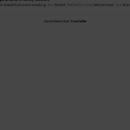
js-kwaliteitverhouding
: 4
Maat
: Perfecte maat
Materiaal
: 4
Kle
/5
/5
Geverifieerd door
TrustVille