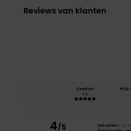
Reviews van klanten
Comfort
Prijs
5.0
4
/5
Sebastien
9. juli 
Good quality, ori