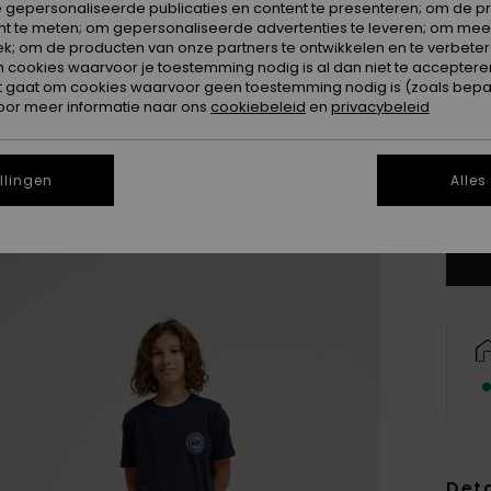
 gepersonaliseerde publicaties en content te presenteren; om de pr
nt te meten; om gepersonaliseerde advertenties te leveren; om meer
k; om de producten van onze partners te ontwikkelen en te verbetere
ookies waarvoor je toestemming nodig is al dan niet te accepteren
t gaat om cookies waarvoor geen toestemming nodig is (zoals bepa
oor meer informatie naar ons
cookiebeleid
en
privacybeleid
8
llingen
Alles
Zi
Deta