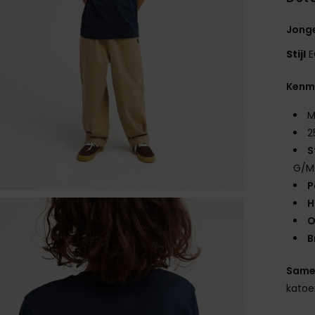
Jonge
Stijl
E
Kenm
M
2
S
G/M
P
H
O
B
Same
kato