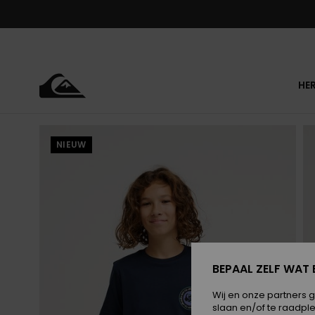
Ga
naar
Productinformatie
HE
NIEUW
BEPAAL ZELF WAT 
Wij en onze partners 
slaan en/of te raadpl