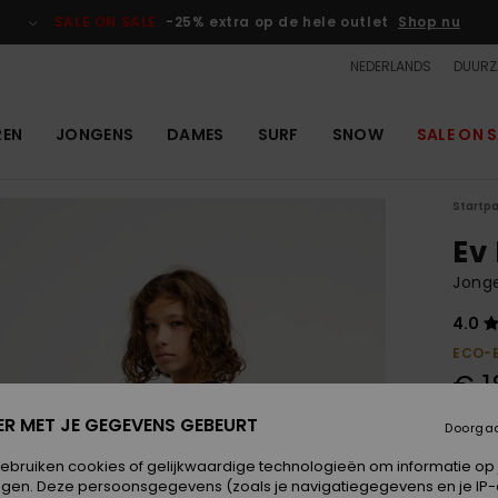
SALE ON SALE
-25% extra op de hele outlet
Shop nu
NEDERLANDS
DUURZ
REN
JONGENS
DAMES
SURF
SNOW
SALE ON S
Startp
Ev
Jonge
4.0
ECO-
€ 1
ER MET JE GEGEVENS GEBEURT
Doorga
Kleur
gebruiken cookies of gelijkwaardige technologieën om informatie op
egen. Deze persoonsgegevens (zoals je navigatiegegevens en je IP