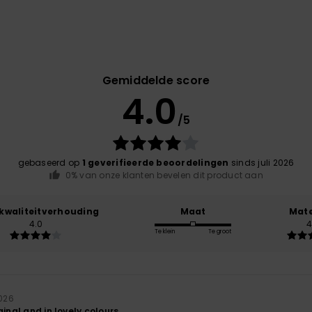
Gemiddelde score
4.0
/5
gebaseerd op
1 geverifieerde beoordelingen
sinds juli 2026
0% van onze klanten bevelen dit product aan
-kwaliteitverhouding
Maat
Mate
4.0
4
Te klein
Te groot
2026
ginal and in lovely colours