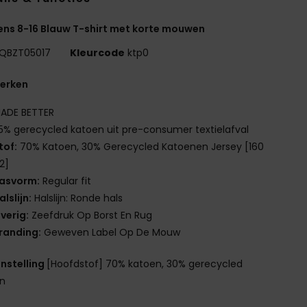
ns 8-16 Blauw T-shirt met korte mouwen
QBZT05017
Kleurcode
ktp0
erken
ADE BETTER
5% gerecycled katoen uit pre-consumer textielafval
tof:
70% Katoen, 30% Gerecycled Katoenen Jersey [160
2]
asvorm:
Regular fit
alslijn:
Halslijn: Ronde hals
verig:
Zeefdruk Op Borst En Rug
randing:
Geweven Label Op De Mouw
nstelling
[Hoofdstof] 70% katoen, 30% gerecycled
en