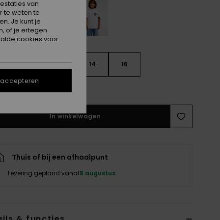
estaties van
 te weten te
n. Je kunt je
, of je ertegen
alde cookies voor
10
12
14
16
 accepteren
e maattabel
In winkelwagen
Thuis of bij een afhaalpunt
Levering gepland vanaf
8 augustus
ils & functies