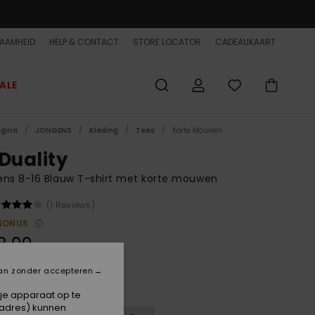
AAMHEID
HELP & CONTACT
STORE LOCATOR
CADEAUKAART
ALE
agina
JONGENS
Kleding
Tees
Korte Mouwen
 Duality
ns 8-16 Blauw T-shirt met korte mouwen
(1 Reviews)
BONUS
8,00
an zonder accepteren
Dark Navy
 je apparaat op te
-adres) kunnen