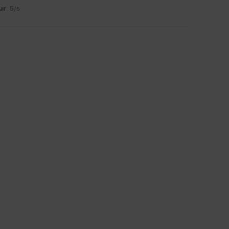
ur
: 5
/5