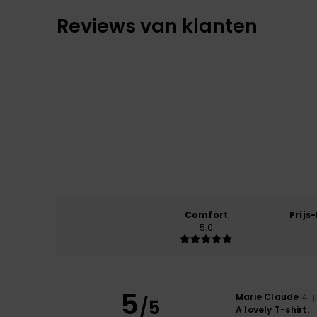
Reviews van klanten
Comfort
Prijs
5.0
5
Marie Claude
14. 
/5
A lovely T-shirt.