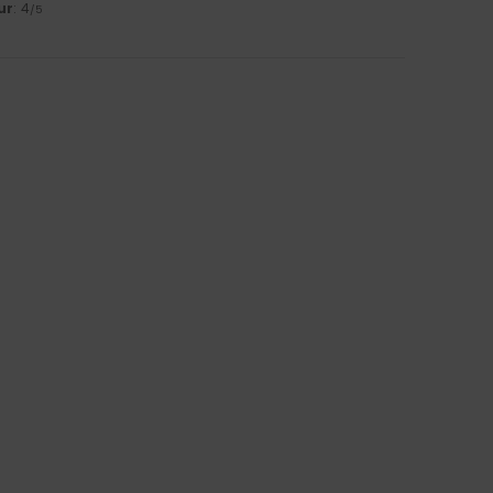
ur
: 4
/5