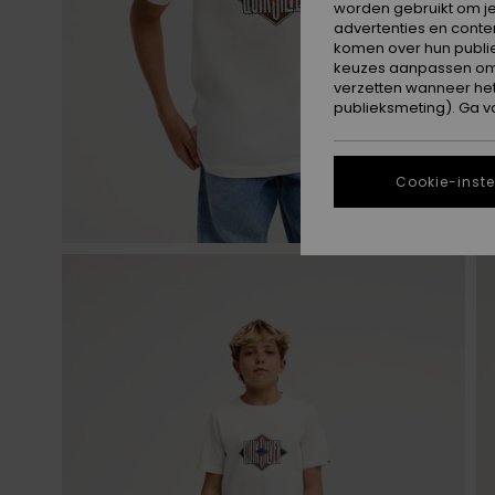
worden gebruikt om je
advertenties en conte
komen over hun publie
keuzes aanpassen om c
verzetten wanneer he
publieksmeting). Ga v
Cookie-inste