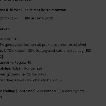
ns 8-16 Wit T-shirt met korte mouwen
QBZT05023
Kleurcode
wbk0
erken
ADE BETTER
5% gerecycled katoen uit pre-consumer textielafval
tof:
70% Katoen, 30% Gerecycled Katoenen Jersey [160
2]
asvorm:
Regular fit
alslijn:
Halslijn: Ronde hals
verig:
Zeefdruk Op De Borst
randing:
Geweven Label Op De Mouw
nstelling
[Hoofdstof] 70% katoen, 30% gerecycled
en