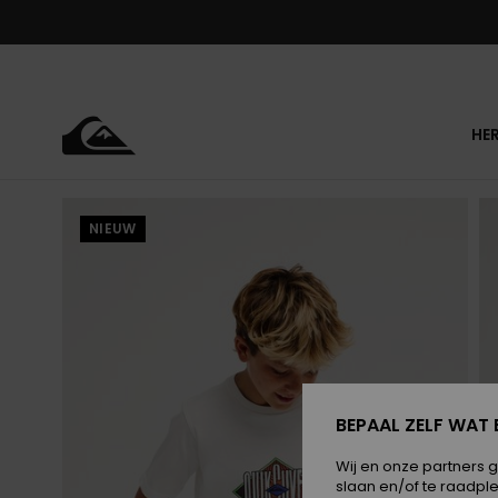
Ga
naar
Productinformatie
HE
NIEUW
BEPAAL ZELF WAT 
Wij en onze partners 
slaan en/of te raadpl