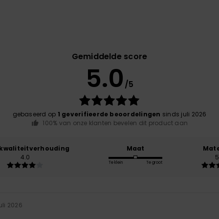
Gemiddelde score
5.0
/5
gebaseerd op
1 geverifieerde beoordelingen
sinds juli 2026
100% van onze klanten bevelen dit product aan
-kwaliteitverhouding
Maat
Mate
4.0
5
Te klein
Te groot
juli 2026