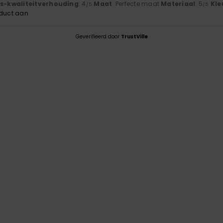
js-kwaliteitverhouding
: 4
Maat
: Perfecte maat
Materiaal
: 5
Kle
/5
/5
oduct aan
Geverifieerd door
TrustVille