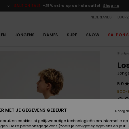
SALE ON SALE
-25% extra op de hele outlet
Shop nu
NEDERLANDS
DUURZ
REN
JONGENS
DAMES
SURF
SNOW
SALE ON S
Startp
Lo
Jonge
5.0
ECO-
€ 2
ER MET JE GEGEVENS GEBEURT
Doorga
Kleur
gebruiken cookies of gelijkwaardige technologieën om informatie op
egen. Deze persoonsgegevens (zoals je navigatiegegevens en je IP