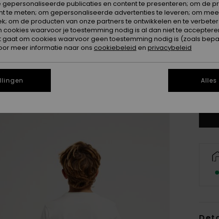
 gepersonaliseerde publicaties en content te presenteren; om de pr
nt te meten; om gepersonaliseerde advertenties te leveren; om meer
k; om de producten van onze partners te ontwikkelen en te verbetere
ookies waarvoor je toestemming nodig is al dan niet te accepteren
t gaat om cookies waarvoor geen toestemming nodig is (zoals bepa
oor meer informatie naar ons
cookiebeleid
en
privacybeleid
8
llingen
Alles
Zi
Deta