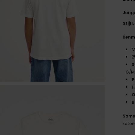
Jonge
Stijl
E
Kenm
M
2
S
G/M
P
H
O
B
Same
kato