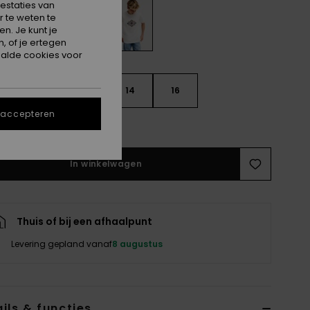
estaties van
 te weten te
n. Je kunt je
, of je ertegen
alde cookies voor
10
12
14
16
 accepteren
e maattabel
In winkelwagen
Thuis of bij een afhaalpunt
Levering gepland vanaf
8 augustus
ils & functies