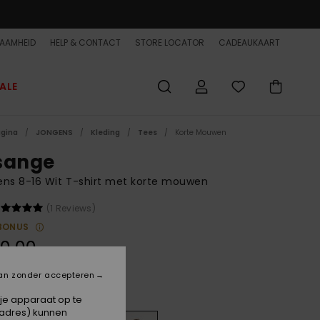
AAMHEID
HELP & CONTACT
STORE LOCATOR
CADEAUKAART
ALE
agina
JONGENS
Kleding
Tees
Korte Mouwen
sange
ns 8-16 Wit T-shirt met korte mouwen
(1 Reviews)
BONUS
0,00
an zonder accepteren
Snow White
 je apparaat op te
-adres) kunnen