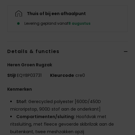
Thuis of bij een afhaalpunt
Levering gepland vanaf
8 augustus
Details & functies
Heren Groen Rugzak
Stijl
EQYBP03731
Kleurcode
cre0
Kenmerken
Stof:
Gerecycled polyester [600D/450D
microripstop, 900D stof aan de onderkant]
Compartimenten/sluiting:
Hoofdvak met
ritssluiting, met fleece gevoerde skibrilzak aan de
buitenkant, twee meshzakken opzij