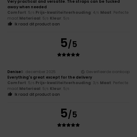
Very practical and versatile. The straps can be tucked
away when needed
Comfort
: 5
Prijs-kwaliteitverhouding
: 4
Maat
: Perfecte
/5
/5
maat
Materiaal
: 5
Kleur
: 5
/5
/5
Ik raad dit product aan
5
/5
Denise
9. december 2025
Geverifieerde aankoop
Everything's great except for the delivery
Comfort
: 5
Prijs-kwaliteitverhouding
: 3
Maat
: Perfecte
/5
/5
maat
Materiaal
: 5
Kleur
: 5
/5
/5
Ik raad dit product aan
5
/5