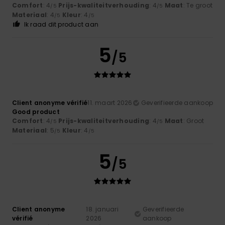
Comfort
: 4
Prijs-kwaliteitverhouding
: 4
Maat
: Te groot
/5
/5
Materiaal
: 4
Kleur
: 4
/5
/5
Ik raad dit product aan
5
/5
Client anonyme vérifié
11. maart 2026
Geverifieerde aankoop
Good product
Comfort
: 4
Prijs-kwaliteitverhouding
: 4
Maat
: Groot
/5
/5
Materiaal
: 5
Kleur
: 4
/5
/5
5
/5
Client anonyme
18. januari
Geverifieerde
vérifié
2026
aankoop