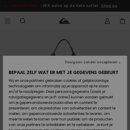
Ga
naar
SALE ON SALE
-25% extra op de hele outlet
Shop nu
Productinformatie
français
Toegang tot
HEREN
Kleding
Kleding
Shop
Heren Surf
Heren Snow
HEREN
mijn bestelling
Shop
Shop
OUTLET
Nederlands
JONGENS
Levering
Accessoires
Accessoires
Nieuw
Doorgaan zonder accepteren
Toegekomen
Kinderen
Kinderen
Outlet
DAMES
Surf Shop
Snow Shop
Kinderen
BEPAAL ZELF WAT ER MET JE GEGEVENS GEBEURT
Retouren
Wij en onze partners gebruiken cookies of gelijkwaardige
Schoenen &
Schoenen &
technologieën om informatie op je apparaat op te slaan
Slippers
Slippers
Highlights
SURF
Betaling
Highlights
Dames
VROUW
en/of te raadplegen. Deze persoonsgegevens (zoals je
Snow Shop
OUTLET
navigatiegegevens en je IP-adres) kunnen worden gebruikt
SNOW
om je gepersonaliseerde publicaties en content te
Giftcard
Surf /
Surf /
Snow
presenteren; om de prestaties van advertenties en content te
Water
Water
Community
meten; om gepersonaliseerde advertenties te leveren; om
Highlights
SALE ON
meer te weten te komen over hun publiek; om de producten
Quiksilver
SALE
van onze partners te ontwikkelen en te verbeteren. Je kunt je
Freedom