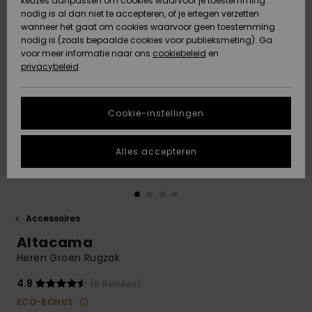
keuzes aanpassen om cookies waarvoor je toestemming
Snow
Sneeuw
nodig is al dan niet te accepteren, of je ertegen verzetten
Gemeenschap
Gegevensbescherming
wanneer het gaat om cookies waarvoor geen toestemming
Regio- En
nodig is (zoals bepaalde cookies voor publieksmeting). Ga
Taalinstellingen
voor meer informatie naar ons
Nieuw
Nieuw
cookiebeleid
en
Maattabel
Toegekomen
Toegekomen
privacybeleid
HELP &
CONTACT
Start een
Cookie-instellingen
Highlights
Highlights
gesprek om het
snelste
DUURZAAMHEID
antwoord op je
Alles accepteren
vraag te
STORE LOCATOR
krijgen.
Gesprek
starten
CADEAUKAART
Accessoires
Vind
Altacama
VERLANGLIJST
antwoorden op
de meest
Heren Groen Rugzak
gestelde
vragen en ons
4.8
(6 Reviews)
contactformulier.
ECO-BONUS