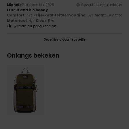
Michele
7. december 2025
Geverifieerde aankoop
I like it and it’s handy
Comfort
: 4
Prijs-kwaliteitverhouding
: 5
Maat
: Te groot
/5
/5
Materiaal
: 4
Kleur
: 5
/5
/5
Ik raad dit product aan
Geverifieerd door
TrustVille
Onlangs bekeken