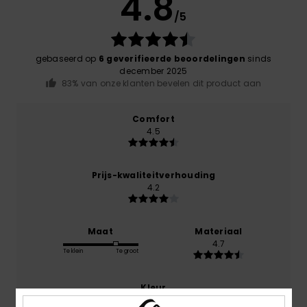
4.8
/5
gebaseerd op
6 geverifieerde beoordelingen
sinds
december 2025
83% van onze klanten bevelen dit product aan
Comfort
4.5
Prijs-kwaliteitverhouding
4.2
Maat
Materiaal
4.7
Te klein
Te groot
Kleur
4.7