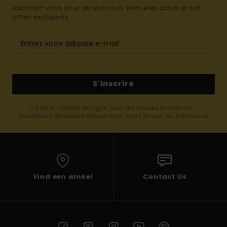
Abonnez-vous pour recevoir nos dernières actus et nos
offres exclusives.
S'inscrire
(*) Offre valable en ligne pour les nouveaux inscrits -
Conditions détaillées disponibles dans l'email de bienvenue
Vind een winkel
Contact Us