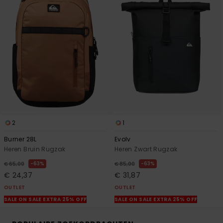
2
1
Burner 28L
Evolv
Heren Bruin Rugzak
Heren Zwart Rugzak
63%
63%
€ 65,00
€ 85,00
€ 24,37
€ 31,87
OUTLET
OUTLET
SALE ON SALE EXTRA 25% OFF
SALE ON SALE EXTRA 25% OFF