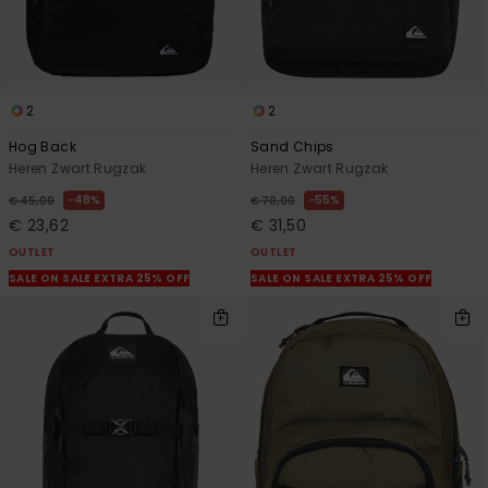
FAQ
bekijken
2
2
Hog Back
Sand Chips
Heren Zwart Rugzak
Heren Zwart Rugzak
48%
55%
€ 45,00
€ 70,00
€ 23,62
€ 31,50
OUTLET
OUTLET
SALE ON SALE EXTRA 25% OFF
SALE ON SALE EXTRA 25% OFF