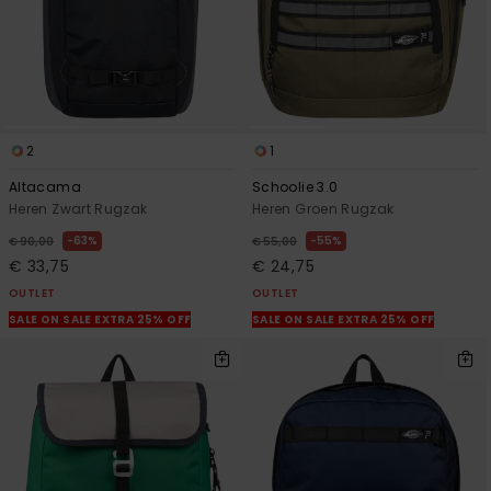
2
1
Altacama
Schoolie 3.0
Heren Zwart Rugzak
Heren Groen Rugzak
63%
55%
€ 90,00
€ 55,00
€ 33,75
€ 24,75
OUTLET
OUTLET
SALE ON SALE EXTRA 25% OFF
SALE ON SALE EXTRA 25% OFF