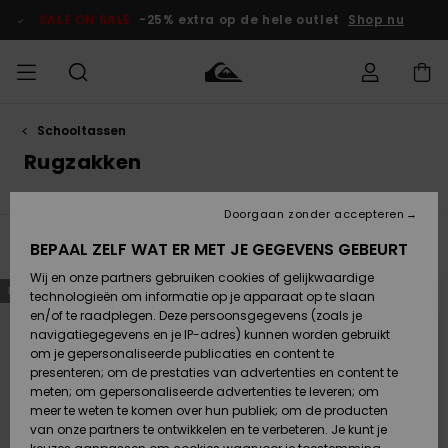
Overslaan
naar
SALE ON SALE
-25% extra op de hele outlet
Shop nu
producten
raster
selectie
Schooltassen
français
Toegang tot
HEREN
Kleding
Kleding
Shop
Heren Surf
Heren Snow
HEREN
mijn bestelling
Rugzakken
Shop
Shop
OUTLET
Nederlands
JONGENS
Levering
Accessoires
Accessoires
Nieuw
Doorgaan zonder accepteren
Toegekomen
Kinderen
Kinderen
Outlet
DAMES
Surf Shop
Snow Shop
Kinderen
BEPAAL ZELF WAT ER MET JE GEGEVENS GEBEURT
Filteren en Sorteren
12
Resultaten
Retouren
Wij en onze partners gebruiken cookies of gelijkwaardige
Schoenen &
Schoenen &
Overslaan
Ga
NIEUW
NIEUW
naar
naar
technologieën om informatie op je apparaat op te slaan
Slippers
Slippers
Highlights
SURF
zoekfiltercriteria
sorteren
Betaling
op
Highlights
Dames
VROUW
en/of te raadplegen. Deze persoonsgegevens (zoals je
Snow Shop
OUTLET
navigatiegegevens en je IP-adres) kunnen worden gebruikt
SNOW
om je gepersonaliseerde publicaties en content te
Giftcard
Surf /
Surf /
Snow
presenteren; om de prestaties van advertenties en content te
Water
Water
Community
meten; om gepersonaliseerde advertenties te leveren; om
Highlights
SALE ON
meer te weten te komen over hun publiek; om de producten
Quiksilver
SALE
van onze partners te ontwikkelen en te verbeteren. Je kunt je
Freedom