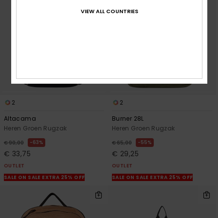
VIEW ALL COUNTRIES
2
2
Altacama
Burner 28L
Heren Groen Rugzak
Heren Groen Rugzak
63%
55%
€ 90,00
€ 65,00
€ 33,75
€ 29,25
OUTLET
OUTLET
SALE ON SALE EXTRA 25% OFF
SALE ON SALE EXTRA 25% OFF