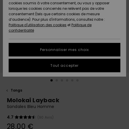
Quiksilver
A
cookies soumis à votre consentement, ou vous y opposer
Freedom
Découvrir
lorsque les cookies concernés ne relèvent pas de votre
Préférences
consentement (tels que certains cookies de mesure
Nouveautés
Nouveautés
Langue Et
d’audience). Pour plus d'informations, consultez notre :
Protection
Région
Politique d'utilisation des cookies
et
Politique de
des données
Communauté
confidentialité
A
A
AIDE &
Guide des
Découvrir
Découvrir
CONTACT
tailles
Personnaliser mes choix
COLLECTION
Démarrez
ECO-
Tout accepter
une
RESPONSABLE
conversation
pour obtenir
MAGASINS
la réponse la
plus rapide
Tongs
à votre
Molokai Layback
CARTE
question.
CADEAU
Sandales Bleu Homme
Démarrer
une
conversation
4.7
(90 Avis)
LISTE DE
28,00 €
SOUHAITS
Trouvez des