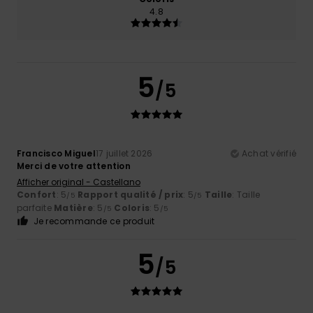
4.8
5
/5
Francisco Miguel
17 juillet 2026
Achat vérifié
Merci de votre attention
Afficher original - Castellano
Confort
: 5
Rapport qualité / prix
: 5
Taille
: Taille
/5
/5
parfaite
Matière
: 5
Coloris
: 5
/5
/5
Je recommande ce produit
5
/5