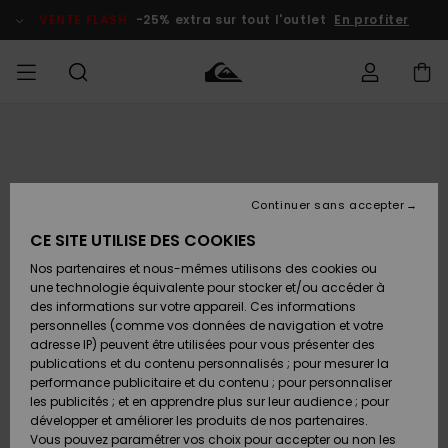
Passer
à
VENTE FLASH
-25% extra sur tout l'outlet
En profiter
l'information
sur
le
produit
français
Accéder à
HOMME
Vêtements
Vêtements
Shop
Surf Shop
Snow
Outlet
ma
Homme
Shop
Homme
commande
Homme
Nederlands
GARÇON
Continuer sans accepter
Accessoires
Accessoires
Nouveautés
Livraison
Surf Shop
Outlet
CE SITE UTILISE DES COOKIES
FEMME
Enfant
Snow
Enfant
Shop
Nos partenaires et nous-mêmes utilisons des cookies ou
Retours
Chaussures
Chaussures
A
Enfant
une technologie équivalente pour stocker et/ou accéder à
& Tongs
& Tongs
Découvrir
SURF
des informations sur votre appareil. Ces informations
Highlights
Outlet
personnelles (comme vos données de navigation et votre
Paiement
Femme
adresse IP) peuvent être utilisées pour vous présenter des
SNOW
Snow
publications et du contenu personnalisés ; pour mesurer la
Surf
Surf
Snow
Shop
Carte
performance publicitaire et du contenu ; pour personnaliser
Communauté
Femme
Cadeau
les publicités ; et en apprendre plus sur leur audience ; pour
VENTE
développer et améliorer les produits de nos partenaires.
FLASH
Snow
Snow
Vous pouvez paramétrer vos choix pour accepter ou non les