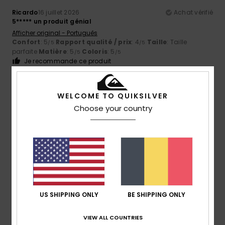
Ricardo
16 juillet 2026
Achat vérifié
5***** un produit génial
Afficher original - Português
Confort
: 5
Rapport qualité / prix
: 4
Taille
: Taille
/5
/5
parfaite
Matière
: 5
Coloris
: 5
/5
/5
Je recommande ce produit
5
/5
WELCOME TO QUIKSILVER
Choose your country
Iain
16 juillet 2026
Achat vérifié
J'adore mes tongs d'intérieur !
Afficher original - English
Confort
: 5
Rapport qualité / prix
: 5
Taille
: Taille
/5
/5
parfaite
Matière
: 5
Coloris
: 5
/5
/5
Je recommande ce produit
US SHIPPING ONLY
BE SHIPPING ONLY
5
/5
VIEW ALL COUNTRIES