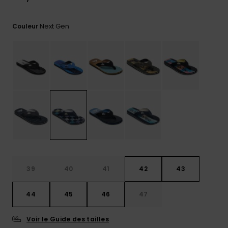
réponses
aux
questions
Next Gen
Couleur
les plus
fréquentes et
notre
formulaire
de contact.
Consulter
la FAQ
39
40
41
42
43
44
45
46
47
Voir le Guide des tailles