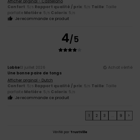
Afficher original - Castellano
Confort
: 5
Rapport qualité / prix
: 5
Taille
: Taille
/5
/5
parfaite
Matière
: 5
Coloris
: 5
/5
/5
Je recommande ce produit
4
/5
Lobke
13 juillet 2026
Achat vérifié
Une bonne paire de tongs
Afficher original - Dutch
Confort
: 5
Rapport qualité / prix
: 5
Taille
: Taille
/5
/5
parfaite
Matière
: 5
Coloris
: 5
/5
/5
Je recommande ce produit
1
2
3
...
9
>
Vérifié par
TrustVille