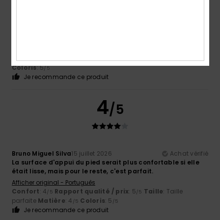
Jean Louis
16 juillet 2026
Achat vérifié
Parfait très confortable
Confort
: 5
Rapport qualité / prix
: 5
Matière
: 5
/5
/5
/5
Coloris
: 5
/5
Je recommande ce produit
4
/5
Bruno Miguel Silva
15 juillet 2026
Achat vérifié
La surface d'appui du pied serait plus confortable si elle
était lisse, mais pour le reste, c'est parfait.
Afficher original - Português
Confort
: 4
Rapport qualité / prix
: 5
Taille
: Taille
/5
/5
parfaite
Matière
: 4
Coloris
: 5
/5
/5
Je recommande ce produit