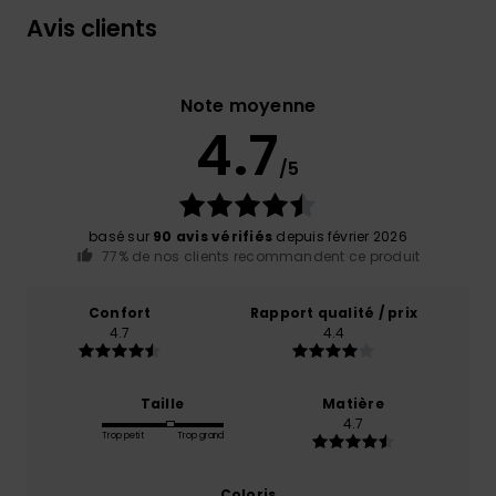
Avis clients
Note moyenne
4.7
/5
basé sur
90 avis vérifiés
depuis février 2026
77% de nos clients recommandent ce produit
Confort
Rapport qualité / prix
4.7
4.4
Taille
Matière
4.7
Trop petit
Trop grand
Coloris