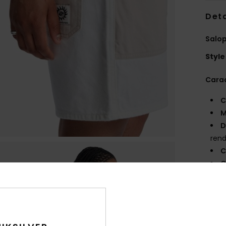
Deta
Salo
Style
Carac
C
M
D
rend
C
C
E
B
P
F