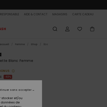
-RESPONSABLE
AIDE & CONTACT
MAGASINS
CARTE CADEAU
ASH
accueil
Femme
Shop
Bas
a
pette Blanc Femme
BONUS
 €
63%
00 €
tinuer sans accepter
ET
 FLASH EXTRA 25%
 stocker et/ou
os données de
 et du contenu