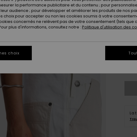
Coule
esurer la performance publicitaire et du contenu ; pour personnaliser 
leur audience ; pour développer et améliorer les produits de nos pa
 choix pour accepter ou non les cookies soumis à votre consenteme
ookies concernés ne relèvent pas de votre consentement (tels que c
ur plus d'informations, consultez notre :
Politique d'utilisation des c
mes choix
Tou
X
Vo
La 
Tro