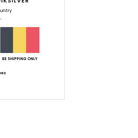
IKSILVER
F
L
untry
É
A
M
Comp
BE SHIPPING ONLY
Livr
IES