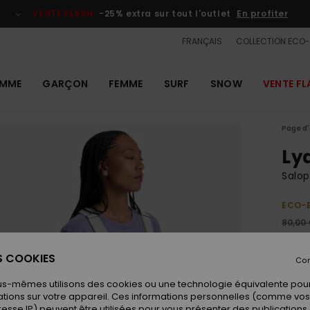
VENTE FLASH
-25% extra sur tout l'outlet
En profiter
FRANÇAIS
COLLECTION ECO
MME
GARÇON
FEMME
SURF
SNOW
VENTE FL
Page d'
Ly
Salo
ECO-
80,00
30,
ES COOKIES
Con
OUTL
VENTE
us-mêmes utilisons des cookies ou une technologie équivalente pour
tions sur votre appareil. Ces informations personnelles (comme v
resse IP) peuvent être utilisées pour vous présenter des publications