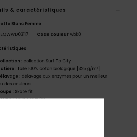
ils & caractéristiques
pette Blanc Femme
EQWWD03117
Code couleur
wbk0
téristiques
ollection :
collection Surf To City
atière :
toile 100% coton biologique [325 g/m²]
élavage :
délavage aux enzymes pour un meilleur
u des couleurs
oupe :
Skate fit
oupe :
coupe regular
ncolure :
Encolure carrée
retelles :
bretelles réglables
oches :
Poche avant plaquée
ermeture :
boucle en métal et boutons à rivet