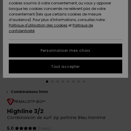
Quiksilver
A
cookies soumis à votre consentement, ou vous y opposer
Freedom
Découvrir
lorsque les cookies concernés ne relèvent pas de votre
Préférences
consentement (tels que certains cookies de mesure
Nouveautés
Nouveautés
Langue Et
d’audience). Pour plus d'informations, consultez notre :
Protection
Région
Politique d'utilisation des cookies
et
Politique de
des données
Communauté
confidentialité
A
A
AIDE &
Guide des
Découvrir
Découvrir
CONTACT
tailles
Personnaliser mes choix
COLLECTION
Démarrez
ECO-
Tout accepter
une
RESPONSABLE
conversation
pour obtenir
MAGASINS
la réponse la
plus rapide
Combinaisons 3mm
à votre
CARTE
question.
PRIMALOFT® BIO™
CADEAU
Highline 3/2
Démarrer
une
Combinaison de surf zip poitrine Bleu Homme
conversation
LISTE DE
SOUHAITS
Trouvez des
5.0
(1 Avis)