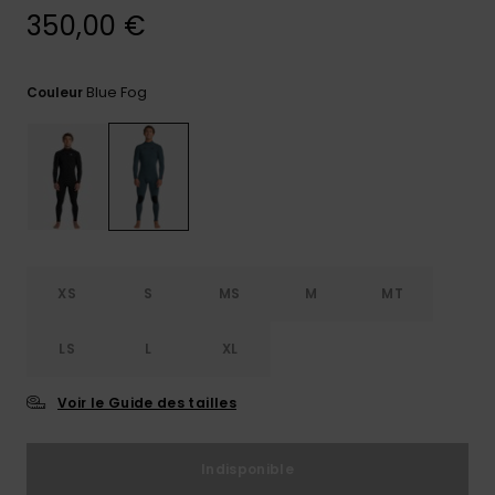
réponses
350,00 €
aux
questions
les plus
fréquentes et
Blue Fog
Couleur
notre
formulaire
de contact.
Consulter
la FAQ
XS
S
MS
M
MT
LS
L
XL
Voir le Guide des tailles
Indisponible