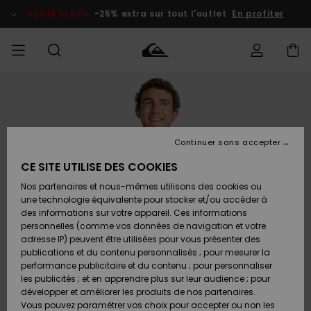
Passer
à
VENTE FLASH
-25% extra sur tout l'outlet
En profiter
l'information
sur
le
produit
français
Accéder à
HOMME
Vêtements
Vêtements
Shop
Surf Shop
Snow
Outlet
ma
Homme
Shop
Homme
commande
Homme
Nederlands
GARÇON
Continuer sans accepter
Accessoires
Accessoires
Nouveautés
Livraison
Surf Shop
Outlet
CE SITE UTILISE DES COOKIES
FEMME
Enfant
Snow
Enfant
Shop
Nos partenaires et nous-mêmes utilisons des cookies ou
Retours
Chaussures
Chaussures
A
Enfant
une technologie équivalente pour stocker et/ou accéder à
& Tongs
& Tongs
Découvrir
SURF
des informations sur votre appareil. Ces informations
Highlights
Outlet
personnelles (comme vos données de navigation et votre
Paiement
Femme
adresse IP) peuvent être utilisées pour vous présenter des
SNOW
Snow
publications et du contenu personnalisés ; pour mesurer la
Surf
Surf
Snow
Shop
Carte
performance publicitaire et du contenu ; pour personnaliser
Communauté
Femme
Cadeau
les publicités ; et en apprendre plus sur leur audience ; pour
VENTE
développer et améliorer les produits de nos partenaires.
FLASH
Snow
Snow
Vous pouvez paramétrer vos choix pour accepter ou non les