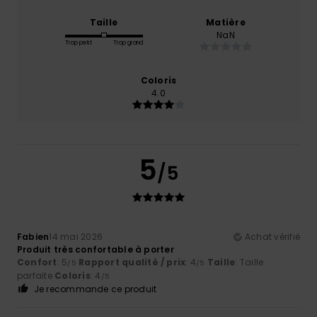
Taille
Matière
NaN
Trop petit
Trop grand
Coloris
4.0
5
/5
Fabien
14 mai 2026
Achat vérifié
Produit très confortable à porter
Confort
: 5
Rapport qualité / prix
: 4
Taille
: Taille
/5
/5
parfaite
Coloris
: 4
/5
Je recommande ce produit