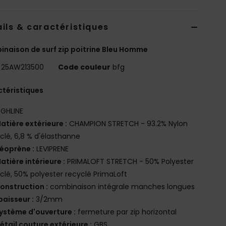
ils & caractéristiques
naison de surf zip poitrine Bleu Homme
25AW213500
Code couleur
bfg
téristiques
IGHLINE
atière extérieure :
CHAMPION STRETCH - 93.2% Nylon
clé, 6,8 % d'élasthanne
éoprène :
LEVIPRENE
atière intérieure :
PRIMALOFT STRETCH - 50% Polyester
clé, 50% polyester recyclé PrimaLoft
onstruction :
combinaison intégrale manches longues
paisseur :
3/2mm
ystème d'ouverture :
fermeture par zip horizontal
étail couture extérieure :
GBS