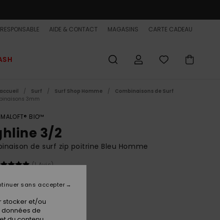
-RESPONSABLE
AIDE & CONTACT
MAGASINS
CARTE CADEAU
ASH
accueil
Surf
Surf Shop Homme
Combinaisons de Surf
binaisons 3mm
IMALOFT® BIO™
ghline 3/2
naison de surf zip poitrine Bleu Homme
(1 Avis)
0,00 €
tinuer sans accepter
 stocker et/ou
Blue Fog
os données de
ur
 et du contenu