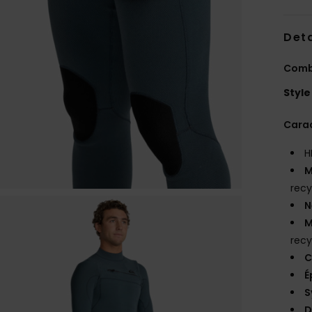
Deta
Combi
Style
Carac
H
M
recy
N
M
recy
C
É
S
D