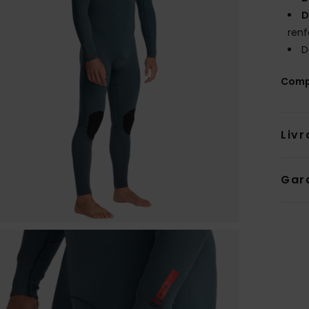
D
renf
D
Comp
Livr
Gar