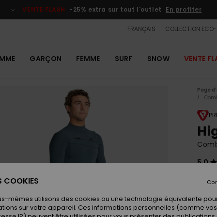
VENTE FLASH
-25% extra sur tout l'outlet
En profiter
FRANÇAIS
COLLECTION ECO
MME
GARÇON
FEMME
SURF
SNOW
VENTE FL
Page d'
Com
PR
Hi
Combi
5.0
35
ES COOKIES
Con
us-mêmes utilisons des cookies ou une technologie équivalente pour
tions sur votre appareil. Ces informations personnelles (comme v
Coule
resse IP) peuvent être utilisées pour vous présenter des publications