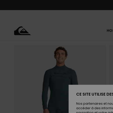
Passer
à
l'information
sur
le
produit
HO
CE SITE UTILISE D
Nos partenaires et no
accéder à des informa
navigation et votre ad