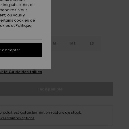
les publicités ; et
rtenaires. Vous
nt, ou vous y
ertains cookies de
ookies
et
Politique
S
S
MS
M
MT
LS
t accepter
XL
ir le Guide des tailles
Indisponible
produit est actuellement en rupture de stock.
uver d'autres options